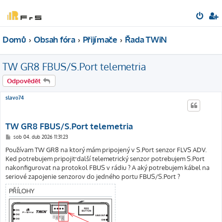
Domů
Obsah fóra
Přijímače
Řada TWiN
TW GR8 FBUS/S.Port telemetria
Odpovědět
slavo74
TW GR8 FBUS/S.Port telemetria
P
sob 04. dub 2026 11:31:23
ř
í
Používam TW GR8 na ktorý mám pripojený v S.Port senzor FLVS ADV.
s
Ked potrebujem pripojiť další telemetrický senzor potrebujem S.Port
p
ě
nakonfigurovat na protokol FBUS v rádiu ? A aký potrebujem kábel na
v
seriové zapojenie senzorov do jedného portu FBUS/S.Port ?
e
k
PŘÍLOHY