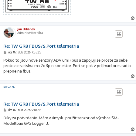
Jan Urbánek
Administrátor fóra
Re: TW GR8 FBUS/S.Port telemetria
P
úte 07. dub 2026 7:55:25
ř
í
Pokud to jsou nove senzory ADV umi Fbus a zapojuji se proste za sebe
s
protozse vetsina ma 2x 3pin konektor. Port se pak v prijimaci pres radio
p
ě
prepne na fbus.
v
e
k
slavo74
Re: TW GR8 FBUS/S.Port telemetria
P
úte 07. dub 2026 9:10:29
ř
í
Díky za potvrdenie. Mám v úmyslu použiť senzor od výrobce SM-
s
Modellbau GPS Logger 3.
p
ě
v
e