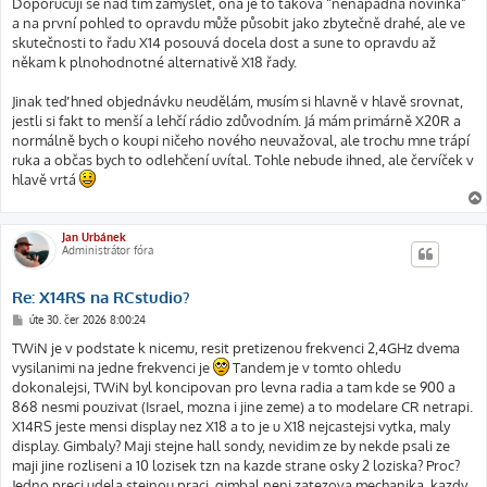
Doporučuji se nad tím zamyslet, ona je to taková “nenápadná novinka”
a na první pohled to opravdu může působit jako zbytečně drahé, ale ve
skutečnosti to řadu X14 posouvá docela dost a sune to opravdu až
někam k plnohodnotné alternativě X18 řady.
Jinak teď hned objednávku neudělám, musím si hlavně v hlavě srovnat,
jestli si fakt to menší a lehčí rádio zdůvodním. Já mám primárně X20R a
normálně bych o koupi ničeho nového neuvažoval, ale trochu mne trápí
ruka a občas bych to odlehčení uvítal. Tohle nebude ihned, ale červíček v
hlavě vrtá
Jan Urbánek
Administrátor fóra
Re: X14RS na RCstudio?
P
úte 30. čer 2026 8:00:24
ř
í
TWiN je v podstate k nicemu, resit pretizenou frekvenci 2,4GHz dvema
s
vysilanimi na jedne frekvenci je
Tandem je v tomto ohledu
p
ě
dokonalejsi, TWiN byl koncipovan pro levna radia a tam kde se 900 a
v
868 nesmi pouzivat (Israel, mozna i jine zeme) a to modelare CR netrapi.
e
k
X14RS jeste mensi display nez X18 a to je u X18 nejcastejsi vytka, maly
display. Gimbaly? Maji stejne hall sondy, nevidim ze by nekde psali ze
maji jine rozliseni a 10 lozisek tzn na kazde strane osky 2 loziska? Proc?
Jedno preci udela stejnou praci, gimbal neni zatezova mechanika, kazdy