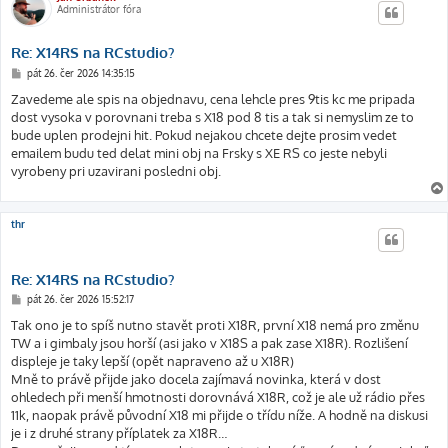
Administrátor fóra
Re: X14RS na RCstudio?
P
pát 26. čer 2026 14:35:15
ř
í
Zavedeme ale spis na objednavu, cena lehcle pres 9tis kc me pripada
s
dost vysoka v porovnani treba s X18 pod 8 tis a tak si nemyslim ze to
p
ě
bude uplen prodejni hit. Pokud nejakou chcete dejte prosim vedet
v
emailem budu ted delat mini obj na Frsky s XE RS co jeste nebyli
e
k
vyrobeny pri uzavirani posledni obj.
thr
Re: X14RS na RCstudio?
P
pát 26. čer 2026 15:52:17
ř
í
Tak ono je to spíš nutno stavět proti X18R, první X18 nemá pro změnu
s
TW a i gimbaly jsou horší (asi jako v X18S a pak zase X18R). Rozlišení
p
ě
displeje je taky lepší (opět napraveno až u X18R)
v
Mně to právě přijde jako docela zajímavá novinka, která v dost
e
k
ohledech při menší hmotnosti dorovnává X18R, což je ale už rádio přes
11k, naopak právě původní X18 mi přijde o třídu níže. A hodně na diskusi
je i z druhé strany příplatek za X18R…