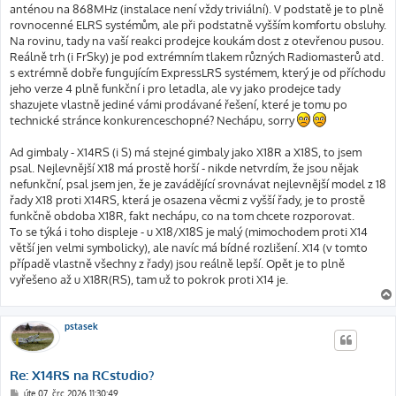
anténou na 868MHz (instalace není vždy triviální). V podstatě je to plně
rovnocenné ELRS systémům, ale při podstatně vyšším komfortu obsluhy.
Na rovinu, tady na vaší reakci prodejce koukám dost z otevřenou pusou.
Reálně trh (i FrSky) je pod extrémním tlakem různých Radiomasterů atd.
s extrémně dobře fungujícím ExpressLRS systémem, který je od příchodu
jeho verze 4 plně funkční i pro letadla, ale vy jako prodejce tady
shazujete vlastně jediné vámi prodávané řešení, které je tomu po
technické stránce konkurenceschopné? Nechápu, sorry
Ad gimbaly - X14RS (i S) má stejné gimbaly jako X18R a X18S, to jsem
psal. Nejlevnější X18 má prostě horší - nikde netvrdím, že jsou nějak
nefunkční, psal jsem jen, že je zavádějící srovnávat nejlevnější model z 18
řady X18 proti X14RS, která je osazena věcmi z vyšší řady, je to prostě
funkčně obdoba X18R, fakt nechápu, co na tom chcete rozporovat.
To se týká i toho displeje - u X18/X18S je malý (mimochodem proti X14
větší jen velmi symbolicky), ale navíc má bídné rozlišení. X14 (v tomto
případě vlastně všechny z řady) jsou reálně lepší. Opět je to plně
vyřešeno až u X18R(RS), tam už to pokrok proti X14 je.
pstasek
Re: X14RS na RCstudio?
P
úte 07. črc 2026 11:30:49