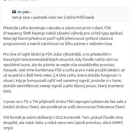
ř
í
s
thr
píše:
↑
p
ě
tam je zase v podstatě nanic ten 2,4GHz FHSS kanál
v
e
k
Přestože LoRa dominuje v dosahu a odolnosti proti rušení, FSK
(Frequency Shift Keying) nabízí zásadní výhody pro určité typy aplikací.
Mezi její hlavní přednosti patří vyšší přenosová rychlost (datová
propustnost) a menší náročnost na šířku pásma v reálném čase.
Pro line of sight létání je FSK stále výhodnější, a to především v
klasických leteckomodelářských situacích, kdy člověk nelítá sám na
opuštěné louce, ale do pásma se vejde více souběžného provozu.
Naopak, real-time kombinace FSK a LoRa je pro naše použití ideální, ať
už se jedná o 868 MHz nebo 2,4 GHz LoRa, která dokáže fungovat i v
situaci, kdy je šum pozadí vyšší než samotný signál, protože si v šumu
dokáže identifikovat sweep signál a jeho fázový posuv, který znamená
data.
V praxi se u TD a TW přijímačů ztráta FSK neprojeví pádem do fail-safe a
totální ztrátou řízení, ale poněkud se sníží obnovovací frekvence řízení.
X14 formát je velmi oblíbený v DLG komunitě. Tam, pokud člověk chce
dospělé, ale malé rádio a nízká cena není úplně prioritou, dává X14RS
smysl.