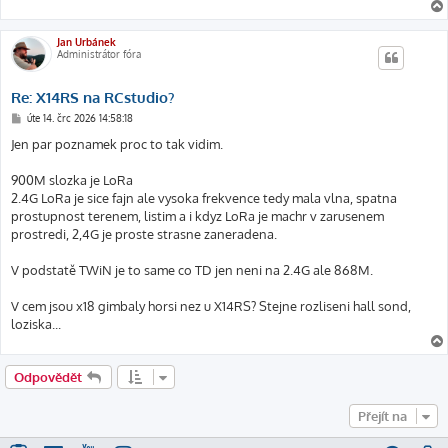
Jan Urbánek
Administrátor fóra
Re: X14RS na RCstudio?
P
úte 14. črc 2026 14:58:18
ř
í
Jen par poznamek proc to tak vidim.
s
p
ě
900M slozka je LoRa
v
2.4G LoRa je sice fajn ale vysoka frekvence tedy mala vlna, spatna
e
k
prostupnost terenem, listim a i kdyz LoRa je machr v zarusenem
prostredi, 2,4G je proste strasne zaneradena.
V podstatě TWiN je to same co TD jen neni na 2.4G ale 868M.
V cem jsou x18 gimbaly horsi nez u X14RS? Stejne rozliseni hall sond,
loziska...
Odpovědět
Přejít na