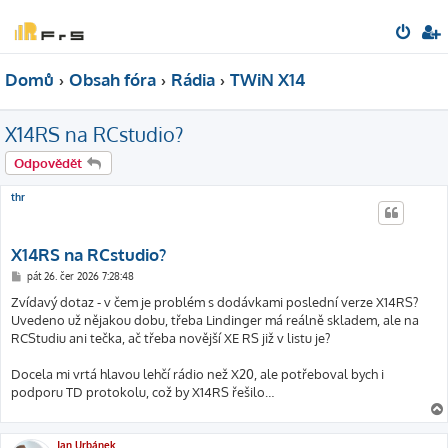
Domů
Obsah fóra
Rádia
TWiN X14
X14RS na RCstudio?
Odpovědět
thr
X14RS na RCstudio?
P
pát 26. čer 2026 7:28:48
ř
í
Zvídavý dotaz - v čem je problém s dodávkami poslední verze X14RS?
s
Uvedeno už nějakou dobu, třeba Lindinger má reálně skladem, ale na
p
ě
RCStudiu ani tečka, ač třeba novější XE RS již v listu je?
v
e
k
Docela mi vrtá hlavou lehčí rádio než X20, ale potřeboval bych i
podporu TD protokolu, což by X14RS řešilo…
Jan Urbánek