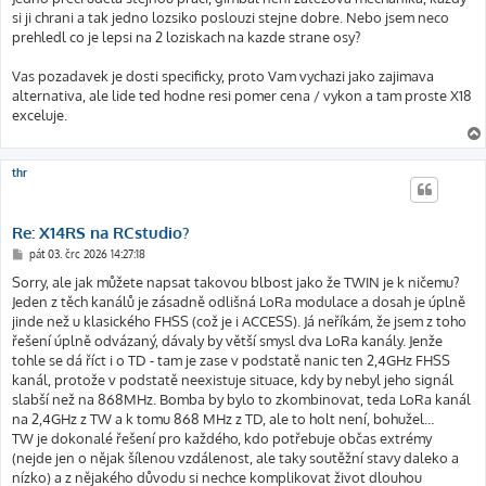
si ji chrani a tak jedno lozsiko poslouzi stejne dobre. Nebo jsem neco
prehledl co je lepsi na 2 loziskach na kazde strane osy?
Vas pozadavek je dosti specificky, proto Vam vychazi jako zajimava
alternativa, ale lide ted hodne resi pomer cena / vykon a tam proste X18
exceluje.
thr
Re: X14RS na RCstudio?
P
pát 03. črc 2026 14:27:18
ř
í
Sorry, ale jak můžete napsat takovou blbost jako že TWIN je k ničemu?
s
Jeden z těch kanálů je zásadně odlišná LoRa modulace a dosah je úplně
p
ě
jinde než u klasického FHSS (což je i ACCESS). Já neříkám, že jsem z toho
v
řešení úplně odvázaný, dávaly by větší smysl dva LoRa kanály. Jenže
e
k
tohle se dá říct i o TD - tam je zase v podstatě nanic ten 2,4GHz FHSS
kanál, protože v podstatě neexistuje situace, kdy by nebyl jeho signál
slabší než na 868MHz. Bomba by bylo to zkombinovat, teda LoRa kanál
na 2,4GHz z TW a k tomu 868 MHz z TD, ale to holt není, bohužel…
TW je dokonalé řešení pro každého, kdo potřebuje občas extrémy
(nejde jen o nějak šílenou vzdálenost, ale taky soutěžní stavy daleko a
nízko) a z nějakého důvodu si nechce komplikovat život dlouhou