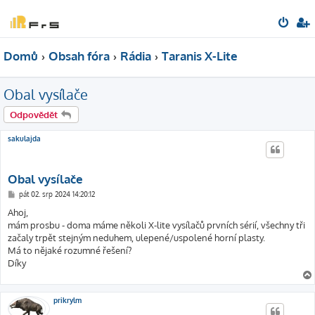
Domů
Obsah fóra
Rádia
Taranis X-Lite
Obal vysílače
Odpovědět
sakulajda
Obal vysílače
P
pát 02. srp 2024 14:20:12
ř
í
Ahoj,
s
mám prosbu - doma máme několi X-lite vysílačů prvních sérií, všechny tři
p
ě
začaly trpět stejným neduhem, ulepené/uspolené horní plasty.
v
Má to nějaké rozumné řešení?
e
k
Díky
prikrylm