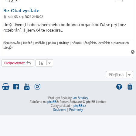
Re: Obal vysílače
P
sob 03. srp 2024 21:48:02
ř
í
Umýt lihem ,lihobenzinem nebo podobnou organikou.Dá se prý i bez
s
rozebrání, Já jsem X-lite rozebíral.
p
ě
v
e
(šroubovák | kleště | měřák | pájka | drátky | několik létajících, jezdících a plavajícich
k
strojů)
Odpovědět
Přejít na
ProLight Style by
Ian Bradley
Založeno na
phpBB
® Forum Software © phpBB Limited
Český překlad –
phpBB.cz
Soukromí
|
Podmínky