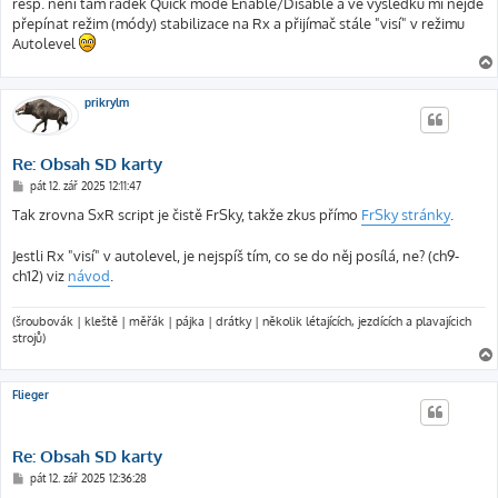
resp. není tam řádek Quick mode Enable/Disable a ve výsledku mi nejde
p
ě
přepínat režim (módy) stabilizace na Rx a přijímač stále "visí" v režimu
v
Autolevel
e
k
prikrylm
Re: Obsah SD karty
P
pát 12. zář 2025 12:11:47
ř
í
Tak zrovna SxR script je čistě FrSky, takže zkus přímo
FrSky stránky
.
s
p
ě
Jestli Rx "visí" v autolevel, je nejspíš tím, co se do něj posílá, ne? (ch9-
v
ch12) viz
návod
.
e
k
(šroubovák | kleště | měřák | pájka | drátky | několik létajících, jezdících a plavajícich
strojů)
Flieger
Re: Obsah SD karty
P
pát 12. zář 2025 12:36:28
ř