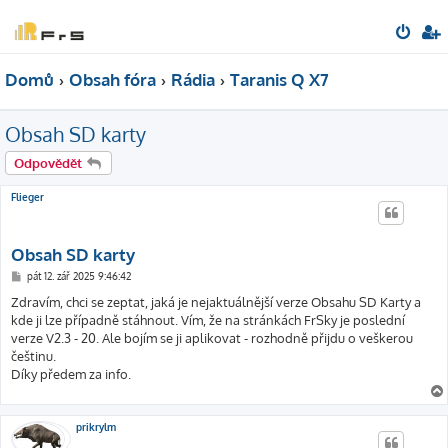
Domů
Obsah fóra
Rádia
Taranis Q X7
Obsah SD karty
Odpovědět
Flieger
Obsah SD karty
P
pát 12. zář 2025 9:46:42
ř
í
Zdravím, chci se zeptat, jaká je nejaktuálnější verze Obsahu SD Karty a
s
kde ji lze případně stáhnout. Vím, že na stránkách FrSky je poslední
p
ě
verze V2.3 - 20. Ale bojím se ji aplikovat - rozhodně přijdu o veškerou
v
češtinu.
e
k
Díky předem za info.
prikrylm