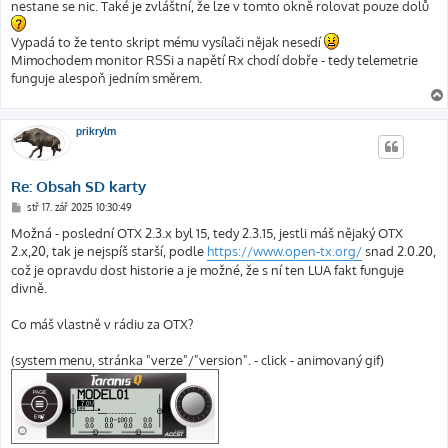
nestane se nic. Také je zvláštní, že lze v tomto okně rolovat pouze dolů
Vypadá to že tento skript mému vysílači nějak nesedí
Mimochodem monitor RSSi a napětí Rx chodí dobře - tedy telemetrie
funguje alespoň jedním směrem.
prikrylm
Re: Obsah SD karty
P
stř 17. zář 2025 10:30:49
ř
í
Možná - poslední OTX 2.3.x byl 15, tedy 2.3.15, jestli máš nějaký OTX
s
2.x,20, tak je nejspíš starší, podle
https://www.open-tx.org/
snad 2.0.20,
p
ě
což je opravdu dost historie a je možné, že s ní ten LUA fakt funguje
v
divně.
e
k
Co máš vlastně v rádiu za OTX?
(system menu, stránka "verze"/"version". - click - animovaný gif)