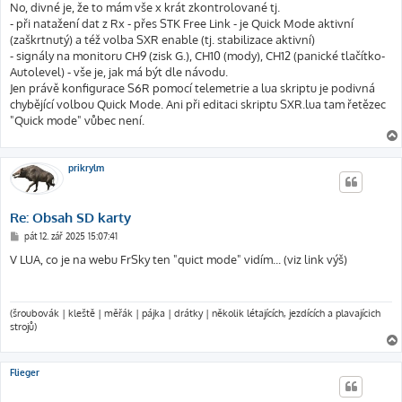
í
No, divné je, že to mám vše x krát zkontrolované tj.
s
- při natažení dat z Rx - přes STK Free Link - je Quick Mode aktivní
p
ě
(zaškrtnutý) a též volba SXR enable (tj. stabilizace aktivní)
v
- signály na monitoru CH9 (zisk G.), CH10 (mody), CH12 (panické tlačítko-
e
k
Autolevel) - vše je, jak má být dle návodu.
Jen právě konfigurace S6R pomocí telemetrie a lua skriptu je podivná
chybějící volbou Quick Mode. Ani při editaci skriptu SXR.lua tam řetězec
"Quick mode" vůbec není.
prikrylm
Re: Obsah SD karty
P
pát 12. zář 2025 15:07:41
ř
í
V LUA, co je na webu FrSky ten "quict mode" vidím... (viz link výš)
s
p
ě
v
e
(šroubovák | kleště | měřák | pájka | drátky | několik létajících, jezdících a plavajícich
k
strojů)
Flieger