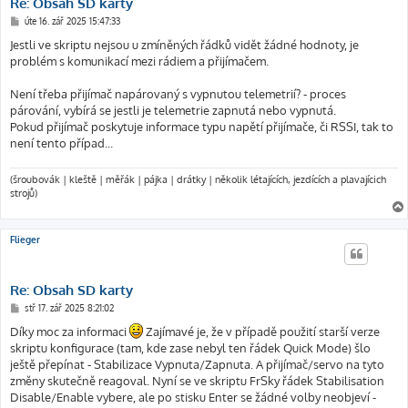
Re: Obsah SD karty
P
úte 16. zář 2025 15:47:33
ř
í
Jestli ve skriptu nejsou u zmíněných řádků vidět žádné hodnoty, je
s
problém s komunikací mezi rádiem a přijímačem.
p
ě
v
Není třeba přijímač napárovaný s vypnutou telemetrií? - proces
e
k
párování, vybírá se jestli je telemetrie zapnutá nebo vypnutá.
Pokud přijímač poskytuje informace typu napětí přijímače, či RSSI, tak to
není tento případ...
(šroubovák | kleště | měřák | pájka | drátky | několik létajících, jezdících a plavajícich
strojů)
Flieger
Re: Obsah SD karty
P
stř 17. zář 2025 8:21:02
ř
í
Díky moc za informaci
Zajímavé je, že v případě použití starší verze
s
skriptu konfigurace (tam, kde zase nebyl ten řádek Quick Mode) šlo
p
ě
ještě přepínat - Stabilizace Vypnuta/Zapnuta. A přijímač/servo na tyto
v
změny skutečně reagoval. Nyní se ve skriptu FrSky řádek Stabilisation
e
k
Disable/Enable vybere, ale po stisku Enter se žádné volby neobjeví -