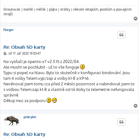
(šroubovák | kleště | měřák | pájka | drátky | několik létajících, jezdících a plavajícich
strojů)
Flieger
Re: Obsah SD karty
P
stř 17. zář 2025 19:03:47
ř
í
Na vysílači je opentx-x7 v2.3.15 z 2022/04.
s
Ale musím se pochlubit - už to vše funguje
p
ě
Sypu si popel na hlavu. Bylo to skutečně v konfiguraci bindování. Jsou
v
tam 4 volby Telem.vyp/zap a volby k1-8 a k9-16.
e
k
Nevěnoval jsem tomu cca před 2 měsíci pozornost a nabindoval jsem to
s volbou Telem.zap k1-8 a vlastně od té doby ta telemetrie nefungovala
správně.
Děkuji moc za podporu
prikrylm
Re: Obsah SD karty