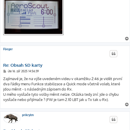
Flieger
Re: Obsah SD karty
P
úte 16. zář 2025 14:56:39
ř
í
Zajímavé je, že na výše uvedeném videu v okamžiku 2:46 je vidět první
s
dva řádky menu Funkce stabilizace a Quick mode včetně voleb, které
p
ě
jdou měnit - s následným zápisem do Rx.
v
U mého vysílače tyto volby měnit nelze. Otázka tedy zní: jde o chybu
e
k
vysílače nebo přijímače ? (FW je tam 2.10 LBT jak u Tx tak u Rx).
prikrylm