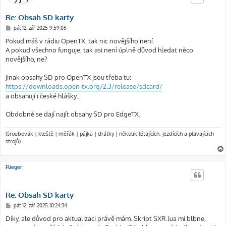
Re: Obsah SD karty
P
pát 12. zář 2025 9:59:05
ř
í
Pokud máš v rádiu OpenTX, tak nic novějšího není.
s
A pokud všechno funguje, tak asi není úplně důvod hledat něco
p
ě
novějšího, ne?
v
e
k
Jinak obsahy SD pro OpenTX jsou třeba tu:
https://downloads.open-tx.org/2.3/release/sdcard/
a obsahují i české hlášky...
Obdobně se dají najít obsahy SD pro EdgeTX.
(šroubovák | kleště | měřák | pájka | drátky | několik létajících, jezdících a plavajícich
strojů)
Flieger
Re: Obsah SD karty
P
pát 12. zář 2025 10:24:34
ř
í
Díky, ale důvod pro aktualizaci právě mám. Skript SXR.lua mi blbne,
s