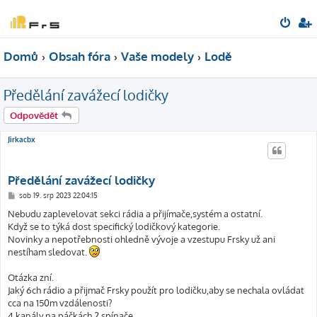
Domů
Obsah fóra
Vaše modely
Lodě
Předělání zavážecí lodičky
Odpovědět
Jirkacbx
Předělání zavážecí lodičky
P
sob 19. srp 2023 22:04:15
ř
í
Nebudu zaplevelovat sekci rádia a přijímače,systém a ostatní.
s
Když se to týká dost specifický lodičkový kategorie.
p
ě
Novinky a nepotřebnosti ohledně vývoje a vzestupu Frsky už ani
v
nestíham sledovat.
e
k
Otázka zní.
Jaký 6ch rádio a přijmač Frsky použít pro lodičku,aby se nechala ovládat
cca na 150m vzdálenosti?
4 kanály na páčkách,2 spínače.