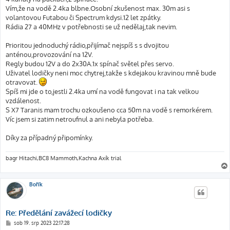
Vím,že na vodě 2.4ka blbne.Osobní zkušenost max. 30m asi s
volantovou Futabou či Spectrum kdysi.12 let zpátky.
Rádia 27 a 40MHz v potřebnosti se už nedělaj,tak nevim.
Prioritou jednoduchý rádio,přijímač nejspíš s s dvojitou
anténou,provozování na 12V.
Regly budou 12V a do 2x30A.1x spínač světel přes servo.
Uživatel lodičky neni moc chytrej,takže s kdejakou kravinou mně bude
otravovat.
Spíš mi jde o to,jestli 2.4ka umí na vodě fungovat i na tak velkou
vzdálenost.
S X7 Taranis mam trochu ozkoušeno cca 50m na vodě s remorkérem.
Víc jsem si zatim netroufnul a ani nebyla potřeba.
Díky za případný připomínky.
bagr Hitachi,BC8 Mammoth,Kachna Axík trial
Bořík
Re: Předělání zavážecí lodičky
P
sob 19. srp 2023 22:17:28
ř