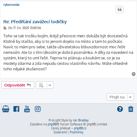
rybarranda
Re: Předělání zavážecí lodičky
P
čtv 17. črc 2025 13:00:56
ř
í
Toho se tak trošku bojím, ikdyž přesnost metr dokáže být dostatečná.
s
Klidně by stačilo, aby si to jenom dojelo na místo a tam to počkalo.
p
ě
Navíc to mám pro sebe, takže uživatelskou blbuvzdornost moc řešit
v
nemusím. Ale to s tím rákosím je dobrá poznámka. A díky za navedení na
e
k
systém, který to umí řešit. Teprve to plánuju a koukám se, co je za
modely zdarma a zda nepudu cestou vlastního návrhu. Máte ohledně
toho nějaké zkušenosti?
Odpovědět
Přejít na
ProLight Style by
Ian Bradley
Založeno na
phpBB
® Forum Software © phpBB Limited
Český překlad –
phpBB.cz
Soukromí
|
Podmínky