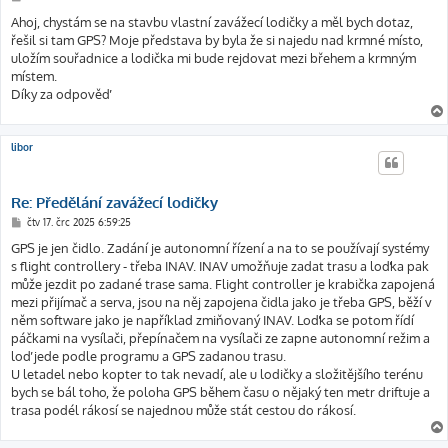
ř
í
Ahoj, chystám se na stavbu vlastní zavážecí lodičky a měl bych dotaz,
s
řešil si tam GPS? Moje představa by byla že si najedu nad krmné místo,
p
ě
uložím souřadnice a lodička mi bude rejdovat mezi břehem a krmným
v
místem.
e
k
Díky za odpověď
libor
Re: Předělání zavážecí lodičky
P
čtv 17. črc 2025 6:59:25
ř
í
GPS je jen čidlo. Zadání je autonomní řízení a na to se používají systémy
s
s flight controllery - třeba INAV. INAV umožňuje zadat trasu a loďka pak
p
ě
může jezdit po zadané trase sama. Flight controller je krabička zapojená
v
mezi přijímač a serva, jsou na něj zapojena čidla jako je třeba GPS, běží v
e
k
něm software jako je například zmiňovaný INAV. Loďka se potom řídí
páčkami na vysílači, přepínačem na vysílači ze zapne autonomní režim a
loď jede podle programu a GPS zadanou trasu.
U letadel nebo kopter to tak nevadí, ale u lodičky a složitějšího terénu
bych se bál toho, že poloha GPS během času o nějaký ten metr driftuje a
trasa podél rákosí se najednou může stát cestou do rákosí.