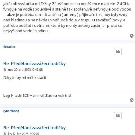
í
Jakákoli vysílačka od FrSky. Záleží pouze na peněžence majitele. 2.4GHz
s
funguje na vodě spolehlivě a stejně tak spolehlivě nefunguje pod vodou
p
ě
- takže je potřeba umístit anténu ( antény ) přijímače tak, aby byly vždy
v
nad hladinou a ne někde uvnitř lodě dole v trupu. U zavážecí loďky je
e
k
potřeba počítat i s vlnami, které by mohly antény zastínit - proto co
nejvýš nad vodní hladinu.
Jirkacbx
Re: Předělání zavážecí lodičky
P
ned 20. srp 2023 10:49:08
ř
í
Díky,to by mi mělo stačit.
s
p
ě
v
e
bagr Hitachi,BC8 Mammoth,Kachna Axík trial
k
rybarranda
Re: Předělání zavážecí lodičky
P
čtv 17. črc 2025 2:09:07