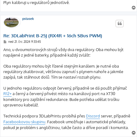
k
Plyn kalibruji u regulátorů jednotlivě.
pstasek
Re: 3DLabPrint B-25J (RX4R + 16ch SBus PWM)
P
ned 21. črc 2024 9:33:45
ř
í
Ano, u dvoumotorových strojů vždy dva regulátory. Oba mohou být
s
napájené z jedné baterky, případně každý zvlášť.
p
ě
v
Oba regulátory mohou být řízené stejným kanálem. Je nutné oba
e
k
regulátory zkalibrovat, většinou zapnutí s plynem nahoře a jakmile
zapípá, tak stáhnout dolů. Tím se nastaví rozsah plynu.
U jednoho regulátoru odpojit červený, případně se dá použít přijímač
R12+
a černý a červený přivést místo na kanálový port na XT30
konektory pro zajištění redundance. Bude potřeba udělat trošku
upravenou kabeláž.
Technická podpora 3DLabPrintu probíhá přes
Discord
server, případně
Facebookovou skupinu
. Facebook umožňuje i automatické překlady,
pokud je problém s angličtinou, takže často a dříve poradí i komunita.