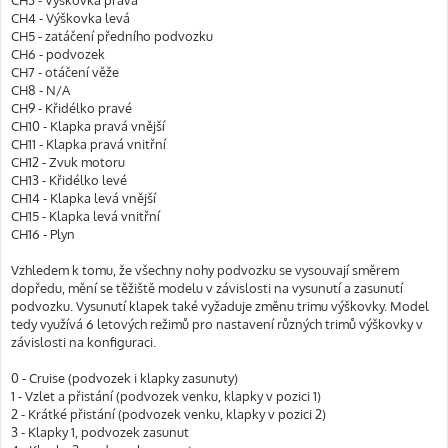
CH3 - Výškovka pravá
CH4 - Výškovka levá
CH5 - zatáčení předního podvozku
CH6 - podvozek
CH7 - otáčení věže
CH8 - N/A
CH9 - Křidélko pravé
CH10 - Klapka pravá vnější
CH11 - Klapka pravá vnitřní
CH12 - Zvuk motoru
CH13 - Křidélko levé
CH14 - Klapka levá vnější
CH15 - Klapka levá vnitřní
CH16 - Plyn
Vzhledem k tomu, že všechny nohy podvozku se vysouvají směrem
dopředu, mění se těžiště modelu v závislosti na vysunutí a zasunutí
podvozku. Vysunutí klapek také vyžaduje změnu trimu výškovky. Model
tedy využívá 6 letových režimů pro nastavení různých trimů výškovky v
závislosti na konfiguraci.
0 - Cruise (podvozek i klapky zasunuty)
1 - Vzlet a přistání (podvozek venku, klapky v pozici 1)
2 - Krátké přistání (podvozek venku, klapky v pozici 2)
3 - Klapky 1, podvozek zasunut