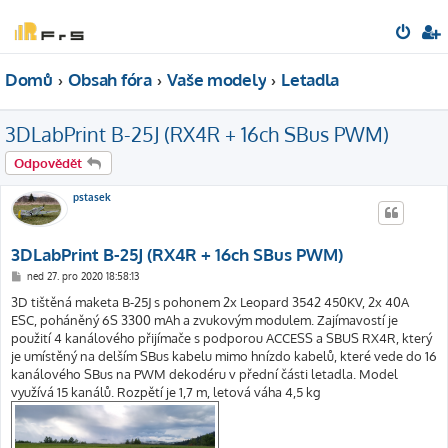
Domů
Obsah fóra
Vaše modely
Letadla
3DLabPrint B-25J (RX4R + 16ch SBus PWM)
Odpovědět
pstasek
3DLabPrint B-25J (RX4R + 16ch SBus PWM)
P
ned 27. pro 2020 18:58:13
ř
í
3D tištěná maketa B-25J s pohonem 2x Leopard 3542 450KV, 2x 40A
s
ESC, poháněný 6S 3300 mAh a zvukovým modulem. Zajímavostí je
p
ě
použití 4 kanálového přijímače s podporou ACCESS a SBUS RX4R, který
v
je umístěný na delším SBus kabelu mimo hnízdo kabelů, které vede do 16
e
k
kanálového SBus na PWM dekodéru v přední části letadla. Model
využívá 15 kanálů. Rozpětí je 1,7 m, letová váha 4,5 kg