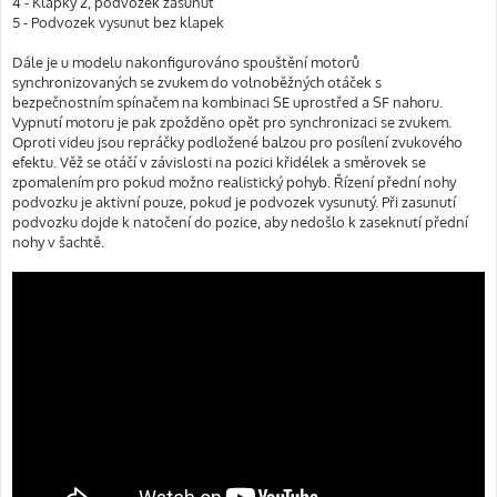
4 - Klapky 2, podvozek zasunut
5 - Podvozek vysunut bez klapek
Dále je u modelu nakonfigurováno spouštění motorů
synchronizovaných se zvukem do volnoběžných otáček s
bezpečnostním spínačem na kombinaci SE uprostřed a SF nahoru.
Vypnutí motoru je pak zpožděno opět pro synchronizaci se zvukem.
Oproti videu jsou repráčky podložené balzou pro posílení zvukového
efektu. Věž se otáčí v závislosti na pozici křidélek a směrovek se
zpomalením pro pokud možno realistický pohyb. Řízení přední nohy
podvozku je aktivní pouze, pokud je podvozek vysunutý. Při zasunutí
podvozku dojde k natočení do pozice, aby nedošlo k zaseknutí přední
nohy v šachtě.