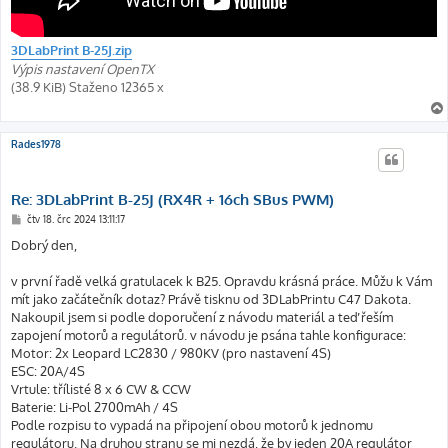
3DLabPrint B-25J.zip
Výpis nastavení OpenTX
(38.9 KiB) Staženo 12365 x
Rades1978
Re: 3DLabPrint B-25J (RX4R + 16ch SBus PWM)
P
čtv 18. črc 2024 13:11:17
ř
í
Dobrý den,
s
p
ě
v první řadě velká gratulacek k B25. Opravdu krásná práce. Můžu k Vám
v
mít jako začátečník dotaz? Právě tisknu od 3DLabPrintu C47 Dakota.
e
k
Nakoupil jsem si podle doporučení z návodu materiál a teď řeším
zapojení motorů a regulátorů. v návodu je psána tahle konfigurace:
Motor: 2x Leopard LC2830 / 980KV (pro nastavení 4S)
ESC: 20A/4S
Vrtule: třílisté 8 x 6 CW & CCW
Baterie: Li-Pol 2700mAh / 4S
Podle rozpisu to vypadá na připojení obou motorů k jednomu
regulátoru. Na druhou stranu se mi nezdá, že by jeden 20A regulátor