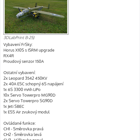
3DLabPrint B-25J
Vybavení FrSky:
Horus X10S s ISRM upgrade
RX4R
Proudový senzor 150A
Ostatní vybavení:
2x Leopard 3542 450KV
2x 40A ESC schopný 6S napájení
1x 6S 3300 mAh LiPo
10x Servo Towerpro MG90D
2x Servo Towerpro SG90D
1x Jeti SBEC
1x ESS Air zvukový modul
Ovládané funkce:
CH1 - Směrovka pravá
CH2 - Směrovka levá