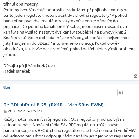
táhnul oba motory.
Proto by jsem Vás chtěl poprosit o radu. Mám připojit oba motory na
tento jeden regulátor, nebo použít dva shodné regulátory? A pokud
budu připojovat dva regulátory, jakým způsoben je připojím do
příjmače? Do jednoho kanálu přes Y kabel, nebo musím obsadit dva
kanály a na vysílači nastavit dva kanály souběžně na plynový knipl?
Snažím se už týden dohledat nějaké návody, ale pořád si nejsem moc
jistý. Psal jsem i do 3DLabPrintu, ale nekomunikují. Pokud člověk
objednává, tak je vše bez problémů, pokud potřebujete vyřešit problém,
je ticho.
Děkuji a přeji Vám hezký den.
Radek Janeček
libor
Re: 3DLabPrint B-25J (RX4R + 16ch SBus PWM)
P
čtv 18. črc 2024 19:57:20
ř
í
Každý motor musí mít svůj regulátor. Oba regulátory mohou být na
s
jednom kanále. Napájení rádia 5V z BEC regulátoru může snášet
p
ě
paralelní spojení s BEC druhého regulátoru, ale také nemusí. Já vodič +5V
v
od jednoho regulátoru odpojuji, rádio napájím jen z jednoho regulátoru.
e