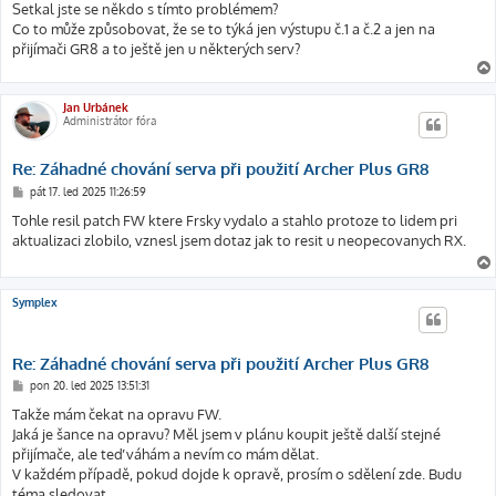
Setkal jste se někdo s tímto problémem?
Co to může způsobovat, že se to týká jen výstupu č.1 a č.2 a jen na
přijímači GR8 a to ještě jen u některých serv?
Jan Urbánek
Administrátor fóra
Re: Záhadné chování serva při použití Archer Plus GR8
P
pát 17. led 2025 11:26:59
ř
í
Tohle resil patch FW ktere Frsky vydalo a stahlo protoze to lidem pri
s
aktualizaci zlobilo, vznesl jsem dotaz jak to resit u neopecovanych RX.
p
ě
v
e
k
Symplex
Re: Záhadné chování serva při použití Archer Plus GR8
P
pon 20. led 2025 13:51:31
ř
í
Takže mám čekat na opravu FW.
s
Jaká je šance na opravu? Měl jsem v plánu koupit ještě další stejné
p
ě
přijímače, ale teď váhám a nevím co mám dělat.
v
V každém případě, pokud dojde k opravě, prosím o sdělení zde. Budu
e
k
téma sledovat.