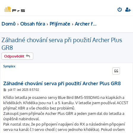
Domů
Obsah fóra
Přijímače
Archer řada GR
Záhadné chování serva při použití Archer Plus
GR8
Odpovědět
Symplex
Záhadné chování serva při použití Archer Plus GR8
P
pát 17. led 2025 8:57:02
ř
í
Křídlo letadla je osazeno servy Blue Bird BMS-555DMG na klapkách a
s
křidélkách. Křidélka jsou na 1. a 5. kanálu. V letadle jsem používal ACCST
p
ě
přijímač X8R a vše chodilo bez problémů.
v
Zakoupil jsem přijímače Ascher Plus G8R a jeden jsem dal do letadla a
e
k
úspěšně nabindoval.
Pak nastal stav, že po připojení napájení do RX a následném připojení
serva na kanál č.1 servo chodí ( servo jednoho křidélka). Pokud ovšem