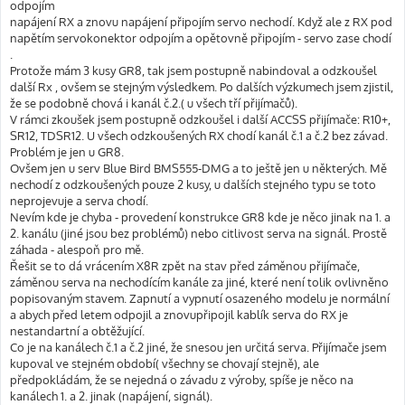
odpojím
napájení RX a znovu napájení připojím servo nechodí. Když ale z RX pod
napětím servokonektor odpojím a opětovně připojím - servo zase chodí
.
Protože mám 3 kusy GR8, tak jsem postupně nabindoval a odzkoušel
další Rx , ovšem se stejným výsledkem. Po dalších výzkumech jsem zjistil,
že se podobně chová i kanál č.2.( u všech tří přijímačů).
V rámci zkoušek jsem postupně odzkoušel i další ACCSS přijímače: R10+,
SR12, TDSR12. U všech odzkoušených RX chodí kanál č.1 a č.2 bez závad.
Problém je jen u GR8.
Ovšem jen u serv Blue Bird BMS555-DMG a to ještě jen u některých. Mě
nechodí z odzkoušených pouze 2 kusy, u dalších stejného typu se toto
neprojevuje a serva chodí.
Nevím kde je chyba - provedení konstrukce GR8 kde je něco jinak na 1. a
2. kanálu (jiné jsou bez problémů) nebo citlivost serva na signál. Prostě
záhada - alespoň pro mě.
Řešit se to dá vrácením X8R zpět na stav před záměnou přijímače,
záměnou serva na nechodícím kanále za jiné, které není tolik ovlivněno
popisovaným stavem. Zapnutí a vypnutí osazeného modelu je normální
a abych před letem odpojil a znovupřipojil kablík serva do RX je
nestandartní a obtěžující.
Co je na kanálech č.1 a č.2 jiné, že snesou jen určitá serva. Přijímače jsem
kupoval ve stejném období( všechny se chovají stejně), ale
předpokládám, že se nejedná o závadu z výroby, spíše je něco na
kanálech 1. a 2. jinak (napájení, signál).