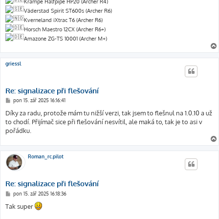
Krampe Halfpipe HP20 (Archer R4)
Väderstad Spirit ST600s (Archer R6)
Kverneland iXtrac T6 (Archer R6)
Horsch Maestro 12CX (Archer R6+)
Amazone ZG-TS 10001 (Archer M+)
griessl
Re: signalizace při flešování
P
pon 15. zář 2025 16:16:41
ř
í
Díky za radu, protože mám tu nižší verzi, tak jsem to flešnul na 1.0.10 a už
s
to chodí. Přijímač sice při flešování nesvítil, ale maká to, tak je to asi v
p
ě
pořádku.
v
e
k
Roman_rc.pilot
Re: signalizace při flešování
P
pon 15. zář 2025 16:18:36
ř
í
Tak super
s
p