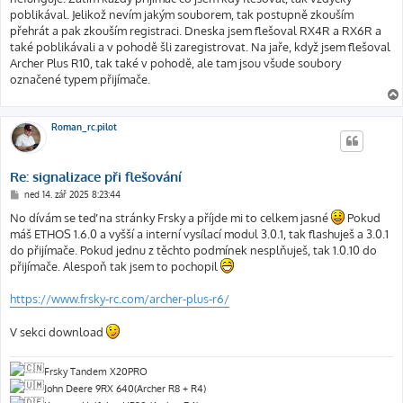
p
ě
poblikával. Jelikož nevím jakým souborem, tak postupně zkouším
v
přehrát a pak zkouším registraci. Dneska jsem flešoval RX4R a RX6R a
e
k
také poblikávali a v pohodě šli zaregistrovat. Na jaře, když jsem flešoval
Archer Plus R10, tak také v pohodě, ale tam jsou všude soubory
označené typem přijímače.
Roman_rc.pilot
Re: signalizace při flešování
P
ned 14. zář 2025 8:23:44
ř
í
No dívám se teď na stránky Frsky a příjde mi to celkem jasné
Pokud
s
máš ETHOS 1.6.0 a vyšší a interní vysílací modul 3.0.1, tak flashuješ a 3.0.1
p
ě
do přijímače. Pokud jednu z těchto podmínek nesplňuješ, tak 1.0.10 do
v
přijímače. Alespoň tak jsem to pochopil
e
k
https://www.frsky-rc.com/archer-plus-r6/
V sekci download
Frsky Tandem X20PRO
John Deere 9RX 640(Archer R8 + R4)