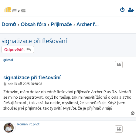
Domů
Obsah fóra
Přijímače
Archer řada R
signalizace při flešování
Odpovědět
griessl
signalizace při flešování
P
sob 13. zář 2025 20:30:08
ř
í
Zdravím, mám dotaz ohledně flešování přijímače Archer Plus R6. Nedaří
s
se mi ho zaregistrovat. Když ho flešuji, tak mi nesvítí žádná dioda a ať ho
p
ě
flešuji čímkoli, tak zkrátka nejde, myslím si, že se neflešuje. Když jsem
v
zkoušel jiné přijímače, tak ty svítí. Myslíte, že je přijímač v háji?
e
k
Roman_rc.pilot