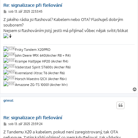
Re: signalizace při flešování
P
sob 13. zář 2025 22:53:45
ř
í
Z jakého rádia jsi flashoval? Kabelem nebo OTA? Flashuješ dobrým
s
souborem?
p
ě
Nejsem si flashováním jistý, jestli má přijímač vůbec nějak svítit/blikat
v
e
k
Frsky Tandem X20PRO
John Deere 9RX 640(Archer R8 + R4)
Krampe Halfpipe HP20 (Archer R4)
Väderstad Spirit ST600s (Archer R6)
Kverneland iXtrac T6 (Archer R6)
Horsch Maestro 12CX (Archer R6+)
Amazone ZG-TS 10001 (Archer M+)
griessl
Re: signalizace při flešování
P
sob 13. zář 2025 23:59:24
ř
í
Z Tandemu X20 a kabelem, pokud není zaregistrovaný, tak OTA
s
nefunguje. Zatím každý přijímač co jsem kdy flešoval, tak vždycky