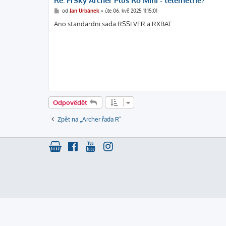
Re: FrSky Archer Plus R6 Mini - telemetrie?
P
od
Jan Urbánek
»
úte 06. kvě 2025 11:15:01
ř
í
Ano standardni sada RSSI VFR a RXBAT
s
p
ě
v
e
k
Odpovědět
Zpět na „Archer řada R“