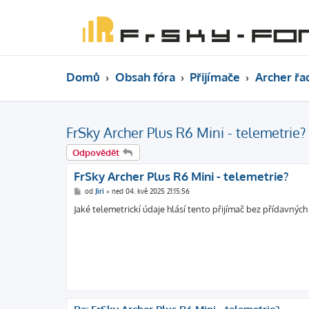
Domů
Obsah fóra
Přijímače
Archer řa
FrSky Archer Plus R6 Mini - telemetrie?
Odpovědět
FrSky Archer Plus R6 Mini - telemetrie?
P
od
Jiri
»
ned 04. kvě 2025 21:15:56
ř
í
Jaké telemetrickí údaje hlásí tento přijímač bez přídavný
s
p
ě
v
e
k