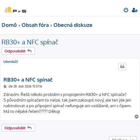
Domů
Obsah fóra
Obecná diskuze
RB30+ a NFC spínač
Odpovědět
Liborda22
RB30+ a NFC spínač
P
úte 28. dub 2026 15:51:16
ř
í
Zdravím. Řešil někdo problém s propojením RB30+ a NFC spínače?
s
S původním spínačem to nelze, tak jsem zakoupil nový, ale ten jde jen
p
ě
nabindovat a po připojení spínač nefunguje ani vzdáleně, ani s čipem.
v
Má to nějaké řešení????? Děkuji
e
k
Odpovědět