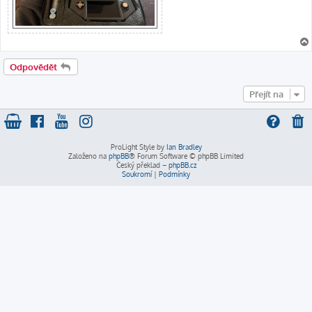
Odpovědět
Přejít na
ProLight Style by
Ian Bradley
Založeno na
phpBB
® Forum Software © phpBB Limited
Český překlad –
phpBB.cz
Soukromí
|
Podmínky