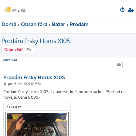
Domů
Obsah fóra
Bazar
Prodám
Prodám Frsky Horus X10S
Odpovědět
paveldaa
Prodám Frsky Horus X10S
P
pát 19. pro 2025 19:23:51
ř
í
Prodám Frsky Horus X10S, 2x baterie, kufr, popruh na krk. Přechod na
s
novější. Cena 5 000,-
p
ě
v
PŘÍLOHY
e
k