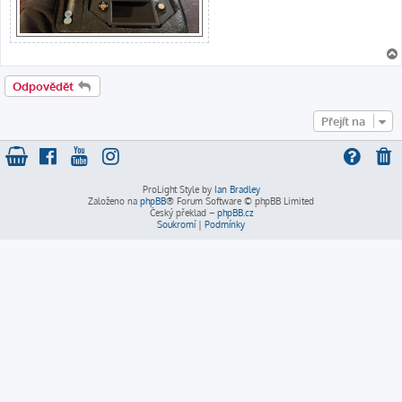
Odpovědět
Přejít na
ProLight Style by
Ian Bradley
Založeno na
phpBB
® Forum Software © phpBB Limited
Český překlad –
phpBB.cz
Soukromí
|
Podmínky