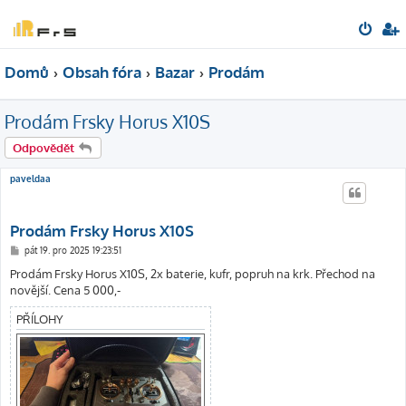
Domů
Obsah fóra
Bazar
Prodám
Prodám Frsky Horus X10S
Odpovědět
paveldaa
Prodám Frsky Horus X10S
P
pát 19. pro 2025 19:23:51
ř
í
Prodám Frsky Horus X10S, 2x baterie, kufr, popruh na krk. Přechod na
s
novější. Cena 5 000,-
p
ě
v
PŘÍLOHY
e
k