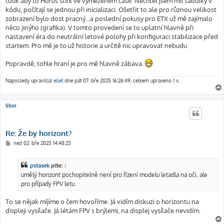
tolik aby to Horus stihl ve vymezeném čase. Nechtěl jsem mít tabulky v
kódu, počítají se jednou při inicializaci. Ošetřit to ale pro různou velikost
zobrazení bylo dost pracný…a poslední pokusy pro ETX už mě zajímalo
něco jinýho (grafika). V tomto provedení se to uplatní hlavně při
nastavení éra do neutrální letové polohy při konfiguraci stabilizace před
startem. Pro mě je to už historie a určitě nic upravovat nebudu.
Popravdě, tohle hraní je pro mě hlavně zábava.
Naposledy upravil(a)
ellet
dne pát 07. bře 2025 16:26:49, celkem upraveno 1 x.
libor
Re: Že by horizont?
P
ned 02. bře 2025 14:48:23
ř
í
s
pstasek
píše:
↑
p
ě
umělý horizont pochopitelně není pro řízení modelu letadla na oči, ale
v
pro případy FPV letu.
e
k
To se nějak míjíme o čem hovoříme. Já vidím diskuzi o horizontu na
displeji vysílače. Já létám FPV s brýlemi, na displej vysílače nevidím.