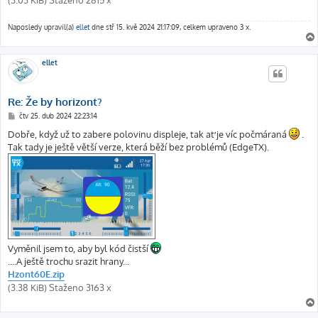
Naposledy upravil(a)
ellet
dne stř 15. kvě 2024 21:17:09, celkem upraveno 3 x.
ellet
Re: Že by horizont?
P
čtv 25. dub 2024 22:23:14
ř
í
Dobře, když už to zabere polovinu displeje, tak ať je víc počmáraná
.
s
Tak tady je ještě větší verze, která běží bez problémů (EdgeTX).
p
ě
v
e
k
Vyměnil jsem to, aby byl kód čistší
....A ještě trochu srazit hrany...
Hzont60E.zip
(3.38 KiB) Staženo 3163 x