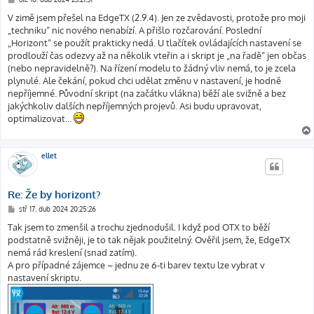
ř
í
V zimě jsem přešel na EdgeTX (2.9.4). Jen ze zvědavosti, protože pro moji
s
„techniku“ nic nového nenabízí. A přišlo rozčarování. Poslední
p
ě
„Horizont“ se použít prakticky nedá. U tlačítek ovládajících nastavení se
v
prodlouží čas odezvy až na několik vteřin a i skript je „na řadě“ jen občas
e
k
(nebo nepravidelně?). Na řízení modelu to žádný vliv nemá, to je zcela
plynulé. Ale čekání, pokud chci udělat změnu v nastavení, je hodně
nepříjemné. Původní skript (na začátku vlákna) běží ale svižně a bez
jakýchkoliv dalších nepříjemných projevů. Asi budu upravovat,
optimalizovat…
ellet
Re: Že by horizont?
P
stř 17. dub 2024 20:25:26
ř
í
Tak jsem to zmenšil a trochu zjednodušil. I když pod OTX to běží
s
podstatně svižněji, je to tak nějak použitelný. Ověřil jsem, že, EdgeTX
p
ě
nemá rád kreslení (snad zatím).
v
A pro případné zájemce – jednu ze 6-ti barev textu lze vybrat v
e
k
nastavení skriptu.