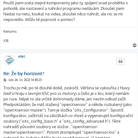
Použil jsem zcela stejné komponenty jako ty, spájení snad proběhlo v
pohodě, ale nastavení a nahrání programu nedávám. Zkoušel jsem
hledat na netu, koukal na videa, zkoušel něco nahrát, ale nic se mi
nepovedlo. Můžu tě poprosit o pomoc?
Kenumis
X18
ellet
Re: Že by horizont?
P
sob 26. lis 2022 14:38:23
ř
í
Trochu jsi mě, po té dlouhé době, zaskočil. Většina se vykouřila z hlavy
s
(teď si hraju s levným ESC pro ss motory) a čidlo je v éru, který nemám
p
ě
po ruce. Nějak to ale určitě dohromady dáme, jen nevím odkud začít.
v
Předpokládám, že máš stažený "openXsensor" a někde rozbalený (jako
e
k
"openXsensor-master"). Tam je složka "oXs_Configurator". Spustíš
konfigurátor, zaškrtáš na záložkách co chceš a vygeneruješ konfigurační
soubory ("oXs_config_basic.h" a "oXs_config_advanced.h"). Těmi
nahradíš původní soubory ve složce .."openXsensor-
master\openXsensor\". Potom zkompiluješ "openXsensor.ino" a
nahraješ do Arduina.(Mělo by to snad fungovat, já jsem ten