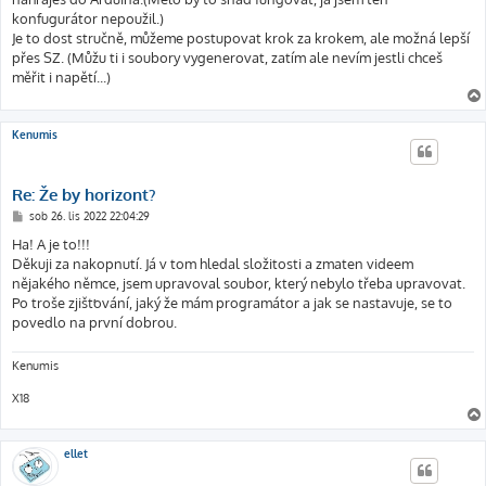
konfugurátor nepoužil.)
Je to dost stručně, můžeme postupovat krok za krokem, ale možná lepší
přes SZ. (Můžu ti i soubory vygenerovat, zatím ale nevím jestli chceš
měřit i napětí...)
Kenumis
Re: Že by horizont?
P
sob 26. lis 2022 22:04:29
ř
í
Ha! A je to!!!
s
Děkuji za nakopnutí. Já v tom hledal složitosti a zmaten videem
p
ě
nějakého němce, jsem upravoval soubor, který nebylo třeba upravovat.
v
Po troše zjišťování, jaký že mám programátor a jak se nastavuje, se to
e
k
povedlo na první dobrou.
Kenumis
X18
ellet