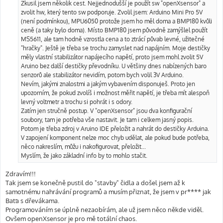
ě
Zkusil jsem několik cest. Nejjednodušší je použít sw "openXsensor" a
v
zvolit hw, který tento sw podporuje. Zvolil jsem: Arduino Mini Pro 5V
e
k
(není podmínkou), MPU6050 protože jsem ho měl doma a BMP180 kvůli
ceně (a taky bylo doma). Místo BMP180 jsem původně zamýšlel použít
MS5611, ale tam hodně vzrostla cena a to ztrácí půvab levné, užitečné
"hračky". Ještě je třeba se trochu zamyslet nad napájním. Moje destičky
měly vlastní stabilizátor napájecího napětí, proto jsem mohl zvolit 5V
Aruino bez další destičky převodníku. U většiny dnes nabízených baro
senzorů ale stabilizátor nevidím, potom bych volil 3V Arduino.
Nevím, jakými znalostmi a jakým vybavením disponuješ. Proto jen
upozorním, že pokud zvolíš i možnost měřit napětí, je třeba mít alespoň
levný voltmetr a trochu si pohrát i s odory.
Zatím jen stručně postup. V "openXsensor" jsou dva konfigurační
soubory, tam je potřeba vše nastavit. Je tam i celkem jasný popis.
Potom je třeba zdroj v Aruino IDE přeložit a nahrát do destičky Arduina.
V zapojení komponent nelze moc chyb udělat, ale pokud bude potřeba,
něco nakreslím, můžu i nakofigurovat, přeložit...
Myslím, že jako základní info by to mohlo stačit.
Zdravím!!!
Tak jsem se konečně pustil do "stavby" čidla a došel jsem až k
samotnému nahrávání programů a musím přiznat, že jsem v pr**** jak
Baťa s dřevákama.
Programováním se úplně nezaobírám, ale už jsem něco někde viděl.
Ovšem openXsensor je pro mě totální chaos.