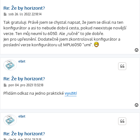
Re: Že by horizont?
P
sob 26. lis 2022 22:18:14
ř
í
Tak gratuluji. Právě jsem se chystal napsat, že jsem se díval na ten
s
konfigurátor a asi to nebude dobrá cesta, pokud neexistuje novější
p
ě
verze. Ten můj neumí tu 6050. Ale „ručně“ to jde dobře.
v
Jen pro upřesnění. Dodatečně jsem zkontroloval konfigurátor a
e
k
poslední verze konfigurátoru už MPU6050 "umí".
ellet
Re: Že by horizont?
P
pon 04. pro 2023 13:32:18
ř
í
Přidám odkaz na jedno praktické
využití
s
p
ě
v
e
k
ellet
Re: Že by horizont?
P
úte 16. dub 2024 23:21:31