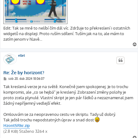
Edit: Tak se mně to nelíbí čím dál víc. Zdržuje to překreslení i ostatních
widgetů na displeji. Proto ruším sdílení. Tuším jak na to, ale mám to
zatím jenom v hlavě...
ellet
Re: Že by horizont?
P
sob 20. dub 2024 18:06:07
ř
í
Tak kreslená verze je na světě. Konečně jsem spokojenej. Je to trochu
s
kompromis, ale „co se hejbá“ je kreslený. Zobrazení změny polohy je
p
ě
proto zcela plynulé. Vlastní skript je jen pár řádků a nezaznamenal jsem
v
žádný nepříjemný vedlejší efekt.
e
k
Omlouvám se za neopravenou cestu ve skriptu. Tady už dobrý.
Tak ještě trochu nepodstatných úprav a snad dost
HzontSRkr.zip
(2.8 KiB) Staženo 3264 x