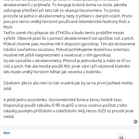
akcelerometrů z prijímače. To funguje krásně doma na stole. Jakmile
zafunguje přetížení při letu tak to ukazuja hausnumera. To proto,
protože se jedná o akcelerometry, tedy zrychlení v daných osách. Proto
jsou pro tento umělý horizont používané telemetrické hodnoty Roll a
Pitch.
Teď to samé chci přepsat do ETHOSu a budu tento probl0m muset
vyřešit. Obecně platí že s pomocí akcelerometrů lze spočítat roll a pitch.
POkud chceme yaw, musíme mít k dispozici gyroskop. Tim ale dostaneme
lokální souřadnou soustavu. Pokud potřebujeme skutečnou orientaci,
musíme mít ještě magnetometr a resetovat s ním gyroskop.
Vy ale vystačíte s akcelerometry. Převod je jednoduchý a máte ze tří os
roll a pitch. Pak ale musíte použít filtr jinak vám i při relativně klidném
letu bude umělý horizont běhat jak veverka v bubínku.
Závěrem. Jde to ale není to tak snadné jak by se na první pohled mohlo
zdát.
A ještě jednu poznámku. Goniometrické funkce žerou hodně času.
Doporučuji použít tabulku 0-90 stupňů a sinus cosinus počítat z této
tabulky pouhým přičítáním a odečítáním. Můj Horus X12S to prostě jinak
nedal.
libor