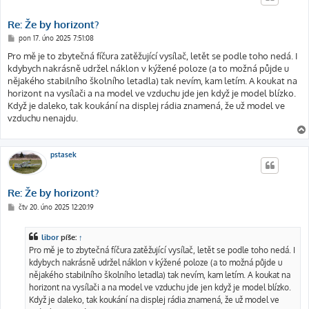
Re: Že by horizont?
P
pon 17. úno 2025 7:51:08
ř
í
Pro mě je to zbytečná fíčura zatěžující vysílač, letět se podle toho nedá. I
s
kdybych nakrásně udržel náklon v kýžené poloze (a to možná půjde u
p
ě
nějakého stabilního školního letadla) tak nevím, kam letím. A koukat na
v
horizont na vysílači a na model ve vzduchu jde jen když je model blízko.
e
k
Když je daleko, tak koukání na displej rádia znamená, že už model ve
vzduchu nenajdu.
pstasek
Re: Že by horizont?
P
čtv 20. úno 2025 12:20:19
ř
í
s
libor
píše:
↑
p
ě
Pro mě je to zbytečná fíčura zatěžující vysílač, letět se podle toho nedá. I
v
kdybych nakrásně udržel náklon v kýžené poloze (a to možná půjde u
e
k
nějakého stabilního školního letadla) tak nevím, kam letím. A koukat na
horizont na vysílači a na model ve vzduchu jde jen když je model blízko.
Když je daleko, tak koukání na displej rádia znamená, že už model ve