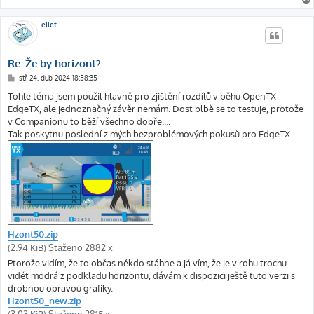
ellet
Re: Že by horizont?
P
stř 24. dub 2024 18:58:35
ř
í
Tohle téma jsem použil hlavně pro zjištění rozdílů v běhu OpenTX-
s
EdgeTX, ale jednoznačný závěr nemám. Dost blbě se to testuje, protože
p
ě
v Companionu to běží všechno dobře….
v
Tak poskytnu poslední z mých bezproblémových pokusů pro EdgeTX.
e
k
Hzont50.zip
(2.94 KiB) Staženo 2882 x
Ptorože vidím, že to občas někdo stáhne a já vím, že je v rohu trochu
vidět modrá z podkladu horizontu, dávám k dispozici ještě tuto verzi s
drobnou opravou grafiky.
Hzont50_new.zip
(3.03 KiB) Staženo 2815 x