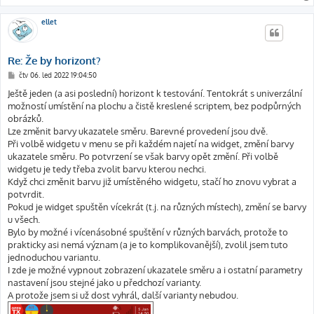
ellet
Re: Že by horizont?
P
čtv 06. led 2022 19:04:50
ř
í
Ještě jeden (a asi poslední) horizont k testování. Tentokrát s univerzální
s
možností umístění na plochu a čistě kreslené scriptem, bez podpůrných
p
ě
obrázků.
v
Lze změnit barvy ukazatele směru. Barevné provedení jsou dvě.
e
k
Při volbě widgetu v menu se při každém najetí na widget, změní barvy
ukazatele směru. Po potvrzení se však barvy opět změní. Při volbě
widgetu je tedy třeba zvolit barvu kterou nechci.
Když chci změnit barvu již umístěného widgetu, stačí ho znovu vybrat a
potvrdit.
Pokud je widget spuštěn vícekrát (t.j. na různých místech), změní se barvy
u všech.
Bylo by možné i vícenásobné spuštění v různých barvách, protože to
prakticky asi nemá význam (a je to komplikovanější), zvolil jsem tuto
jednoduchou variantu.
I zde je možné vypnout zobrazení ukazatele směru a i ostatní parametry
nastavení jsou stejné jako u předchozí varianty.
A protože jsem si už dost vyhrál, další varianty nebudou.