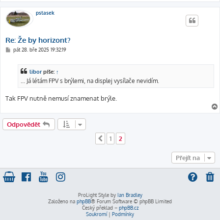
pstasek
Re: Že by horizont?
P
pát 28. bře 2025 19:32:19
ř
í
s
libor
píše:
↑
p
ě
... Já létám FPV s brýlemi, na displej vysílače nevidím.
v
e
k
Tak FPV nutně nemusí znamenat brýle.
Odpovědět
1
2
Předchozí
Přejít na
ProLight Style by
Ian Bradley
Založeno na
phpBB
® Forum Software © phpBB Limited
Český překlad –
phpBB.cz
Soukromí
|
Podmínky