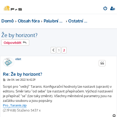
Domů
Obsah fóra
Palubní elektronika
Ostatní senzory
Že by horizont?
Odpovědět
1
2
Předchozí
ellet
Re: Že by horizont?
P
úte 04. led 2022 16:42:29
ř
í
Script pro "velký" Taranis. Konfigurační hodnoty lze nastavit (upravit) v
s
editoru. Směr letu "od sebe" lze nastavit přepínačem. Výchozí nastavení
p
ě
je přepínač "se" (lze taky změnit). Všechny měnitelné parametry jsou na
v
začátku souboru a jsou popsány.
e
k
Pro_Taranis.zip
(2.19 KiB) Staženo 5437 x