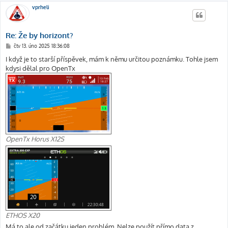
vprheli
Re: Že by horizont?
P
čtv 13. úno 2025 18:36:08
ř
í
I když je to starší příspěvek, mám k němu určitou poznámku. Tohle jsem
s
kdysi dělal pro OpenTx
p
ě
v
e
k
OpenTx Horus X12S
ETHOS X20
Má to ale od začátku jeden problém. Nelze použít přímo data z