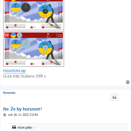
HzontUni.zip
(5.66 KiB) Staženo 3391 x
Kenumis
Re: Že by horizont?
P
sob 26. lis 2022 2:12:46
ř
í
s
ellet
píše:
↑
p