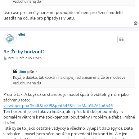
vzduchu nenajdu.
Use case pro umělý horizont pochopitelně není pro řízení modelu
letadla na oči, ale pro případy FPV letu.
ellet
Re: Že by horizont?
P
ned 02. bře 2025 13:51:37
ř
í
s
libor
píše:
↑
p
ě
Když je daleko, tak koukání na displej rádia znamená, že už model ve
v
vzduchu nenajdu.
e
k
Přesně tak. A když už se stane že je model špatně viditelný, mám jako
záchranu toto;
viewtopic.php?f=48&t=891&p=6645&hilit=Map%2A#p6645
Ten horizont je jen taková hračka, ale i přes kritické připomínky - v
pomalém větroni k mé spokojenosti použitelný. Problém je třeba i mítné
chvění...
Jistě by se to, jako ostatně vždycky a všechno, vylepšit dalo (gyro). Data
v tabulce – musel jsem něco použít v provedení HorizontUni. Ale jen