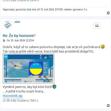
Naposledy upravil(a)
ellet
dne stř 15. kvě 2024 21:17:09, celkem upraveno 3 x.
ellet
Re: Že by horizont?
P
čtv 25. dub 2024 22:23:14
ř
í
Dobře, když už to zabere polovinu displeje, tak ať je víc počmáraná
.
s
Tak tady je ještě větší verze, která běží bez problémů (EdgeTX).
p
ě
v
e
k
Vyměnil jsem to, aby byl kód čistší
....A ještě trochu srazit hrany...
Hzont60E.zip
(3.38 KiB) Staženo 3161 x