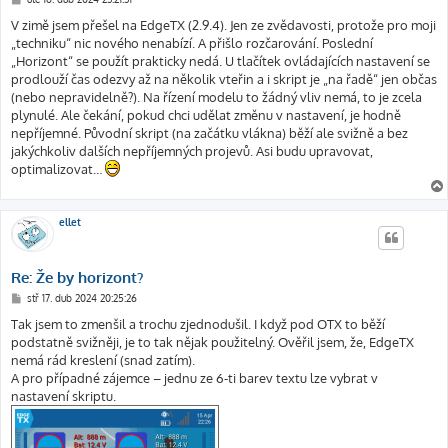
ř
í
V zimě jsem přešel na EdgeTX (2.9.4). Jen ze zvědavosti, protože pro moji
s
„techniku“ nic nového nenabízí. A přišlo rozčarování. Poslední
p
ě
„Horizont“ se použít prakticky nedá. U tlačítek ovládajících nastavení se
v
prodlouží čas odezvy až na několik vteřin a i skript je „na řadě“ jen občas
e
k
(nebo nepravidelně?). Na řízení modelu to žádný vliv nemá, to je zcela
plynulé. Ale čekání, pokud chci udělat změnu v nastavení, je hodně
nepříjemné. Původní skript (na začátku vlákna) běží ale svižně a bez
jakýchkoliv dalších nepříjemných projevů. Asi budu upravovat,
optimalizovat…
ellet
Re: Že by horizont?
P
stř 17. dub 2024 20:25:26
ř
í
Tak jsem to zmenšil a trochu zjednodušil. I když pod OTX to běží
s
podstatně svižněji, je to tak nějak použitelný. Ověřil jsem, že, EdgeTX
p
ě
nemá rád kreslení (snad zatím).
v
A pro případné zájemce – jednu ze 6-ti barev textu lze vybrat v
e
k
nastavení skriptu.