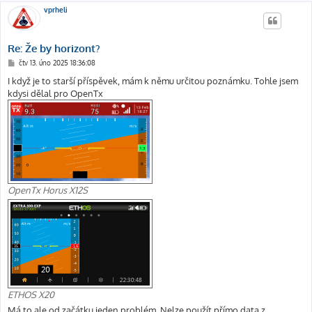
vprheli
Re: Že by horizont?
P
čtv 13. úno 2025 18:36:08
ř
í
I když je to starší příspěvek, mám k němu určitou poznámku. Tohle jsem
s
kdysi dělal pro OpenTx
p
ě
v
e
k
OpenTx Horus X12S
ETHOS X20
Má to ale od začátku jeden problém. Nelze použít přímo data z