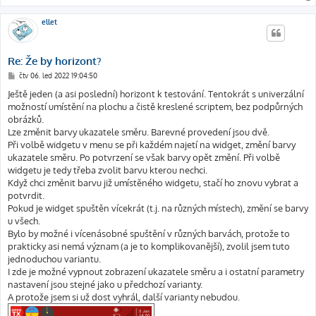
ellet
Re: Že by horizont?
P
čtv 06. led 2022 19:04:50
ř
í
Ještě jeden (a asi poslední) horizont k testování. Tentokrát s univerzální
s
možností umístění na plochu a čistě kreslené scriptem, bez podpůrných
p
ě
obrázků.
v
Lze změnit barvy ukazatele směru. Barevné provedení jsou dvě.
e
k
Při volbě widgetu v menu se při každém najetí na widget, změní barvy
ukazatele směru. Po potvrzení se však barvy opět změní. Při volbě
widgetu je tedy třeba zvolit barvu kterou nechci.
Když chci změnit barvu již umístěného widgetu, stačí ho znovu vybrat a
potvrdit.
Pokud je widget spuštěn vícekrát (t.j. na různých místech), změní se barvy
u všech.
Bylo by možné i vícenásobné spuštění v různých barvách, protože to
prakticky asi nemá význam (a je to komplikovanější), zvolil jsem tuto
jednoduchou variantu.
I zde je možné vypnout zobrazení ukazatele směru a i ostatní parametry
nastavení jsou stejné jako u předchozí varianty.
A protože jsem si už dost vyhrál, další varianty nebudou.