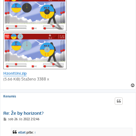
HzontUni.zip
(5.66 KiB) Staženo 3388 x
Kenumis
Re: Že by horizont?
P
sob 26. lis 2022 2:12:46
ř
í
s
ellet
píše:
↑
p