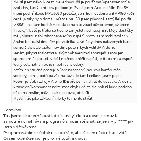
ě
Zkusil jsem několik cest. Nejjednodušší je použít sw "openXsensor" a
v
zvolit hw, který tento sw podporuje. Zvolil jsem: Arduino Mini Pro 5V
e
k
(není podmínkou), MPU6050 protože jsem ho měl doma a BMP180 kvůli
ceně (a taky bylo doma). Místo BMP180 jsem původně zamýšlel použít
MS5611, ale tam hodně vzrostla cena a to ztrácí půvab levné, užitečné
"hračky". Ještě je třeba se trochu zamyslet nad napájním. Moje destičky
měly vlastní stabilizátor napájecího napětí, proto jsem mohl zvolit 5V
Aruino bez další destičky převodníku. U většiny dnes nabízených baro
senzorů ale stabilizátor nevidím, potom bych volil 3V Arduino.
Nevím, jakými znalostmi a jakým vybavením disponuješ. Proto jen
upozorním, že pokud zvolíš i možnost měřit napětí, je třeba mít alespoň
levný voltmetr a trochu si pohrát i s odory.
Zatím jen stručně postup. V "openXsensor" jsou dva konfigurační
soubory, tam je potřeba vše nastavit. Je tam i celkem jasný popis.
Potom je třeba zdroj v Aruino IDE přeložit a nahrát do destičky Arduina.
V zapojení komponent nelze moc chyb udělat, ale pokud bude potřeba,
něco nakreslím, můžu i nakofigurovat, přeložit...
Myslím, že jako základní info by to mohlo stačit.
Zdravím!!!
Tak jsem se konečně pustil do "stavby" čidla a došel jsem až k
samotnému nahrávání programů a musím přiznat, že jsem v pr**** jak
Baťa s dřevákama.
Programováním se úplně nezaobírám, ale už jsem něco někde viděl.
Ovšem openXsensor je pro mě totální chaos.