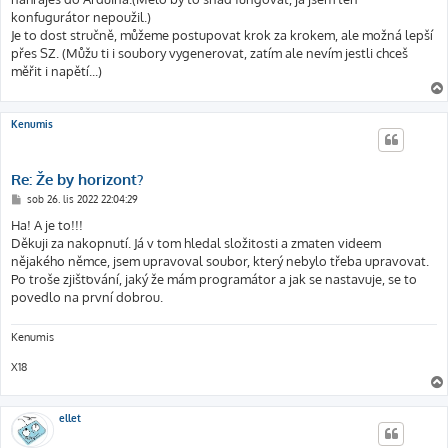
konfugurátor nepoužil.)
Je to dost stručně, můžeme postupovat krok za krokem, ale možná lepší
přes SZ. (Můžu ti i soubory vygenerovat, zatím ale nevím jestli chceš
měřit i napětí...)
Kenumis
Re: Že by horizont?
P
sob 26. lis 2022 22:04:29
ř
í
Ha! A je to!!!
s
Děkuji za nakopnutí. Já v tom hledal složitosti a zmaten videem
p
ě
nějakého němce, jsem upravoval soubor, který nebylo třeba upravovat.
v
Po troše zjišťování, jaký že mám programátor a jak se nastavuje, se to
e
k
povedlo na první dobrou.
Kenumis
X18
ellet