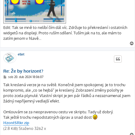
Edit: Tak se mně to nelíbí čím dál víc. Zdržuje to překreslení i ostatních
widgetů na displeji. Proto ruším sdílení. Tuším jak na to, ale mám to
zatím jenom v hlavě...
ellet
Re: Že by horizont?
P
sob 20. dub 2024 18:06:07
ř
í
Tak kreslená verze je na světě. Konečně jsem spokojenej. Je to trochu
s
kompromis, ale „co se hejbá“ je kreslený. Zobrazení změny polohy je
p
ě
proto zcela plynulé. Vlastní skript je jen pár řádků a nezaznamenal jsem
v
žádný nepříjemný vedlejší efekt.
e
k
Omlouvám se za neopravenou cestu ve skriptu. Tady už dobrý.
Tak ještě trochu nepodstatných úprav a snad dost
HzontSRkr.zip
(2.8 KiB) Staženo 3262 x