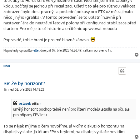
tolik aby to Horus stihl ve vymezeném čase. Nechtěl jsem mít tabulky v
kódu, počítají se jednou při inicializaci. Ošetřit to ale pro různou velikost
zobrazení bylo dost pracný…a poslední pokusy pro ETX už mě zajímalo
něco jinýho (grafika). V tomto provedení se to uplatní hlavně při
nastavení éra do neutrální letové polohy při konfiguraci stabilizace před
startem. Pro mě je to už historie a určitě nic upravovat nebudu.
Popravdě, tohle hraní je pro mě hlavně zábava.
Naposledy upravil(a)
ellet
dne pát 07. bře 2025 16:26:49, celkem upraveno 1 x.
libor
Re: Že by horizont?
P
ned 02. bře 2025 14:48:23
ř
í
s
pstasek
píše:
↑
p
ě
umělý horizont pochopitelně není pro řízení modelu letadla na oči, ale
v
pro případy FPV letu.
e
k
To se nějak míjíme o čem hovoříme. Já vidím diskuzi o horizontu na
displeji vysílače. Já létám FPV s brýlemi, na displej vysílače nevidím.