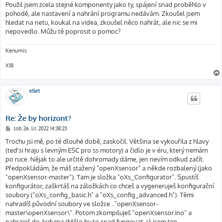
Použil jsem zcela stejné komponenty jako ty, spájení snad proběhlo v
pohodě, ale nastavení a nahrání programu nedávám. Zkoušel jsem
hledat na netu, koukal na videa, zkoušel něco nahrát, ale nic se mi
nepovedlo. Můžu tě poprosit o pomoc?
Kenumis
X18
ellet
Re: Že by horizont?
P
sob 26. lis 2022 14:38:23
ř
í
Trochu jsi mě, po té dlouhé době, zaskočil. Většina se vykouřila z hlavy
s
(teď si hraju s levným ESC pro ss motory) a čidlo je v éru, který nemám
p
ě
po ruce. Nějak to ale určitě dohromady dáme, jen nevím odkud začít.
v
Předpokládám, že máš stažený "openXsensor" a někde rozbalený (jako
e
k
"openXsensor-master"). Tam je složka "oXs_Configurator". Spustíš
konfigurátor, zaškrtáš na záložkách co chceš a vygeneruješ konfigurační
soubory ("oXs_config_basic.h" a "oXs_config_advanced.h"). Těmi
nahradíš původní soubory ve složce .."openXsensor-
master\openXsensor\". Potom zkompiluješ "openXsensor.ino" a
nahraješ do Arduina.(Mělo by to snad fungovat, já jsem ten