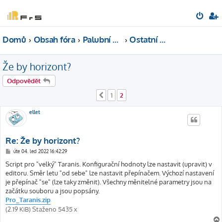
Domů
Obsah fóra
Palubní elektronika
Ostatní senzory
Že by horizont?
Odpovědět
1
2
Předchozí
ellet
Re: Že by horizont?
P
úte 04. led 2022 16:42:29
ř
í
Script pro "velký" Taranis. Konfigurační hodnoty lze nastavit (upravit) v
s
editoru. Směr letu "od sebe" lze nastavit přepínačem. Výchozí nastavení
p
ě
je přepínač "se" (lze taky změnit). Všechny měnitelné parametry jsou na
v
začátku souboru a jsou popsány.
e
k
Pro_Taranis.zip
(2.19 KiB) Staženo 5435 x