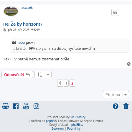
pstasek
Re: Že by horizont?
P
pát 28. bře 2025 19:32:19
ř
í
s
libor
píše:
↑
p
ě
... Já létám FPV s brýlemi, na displej vysílače nevidím.
v
e
k
Tak FPV nutně nemusí znamenat brýle.
Odpovědět
1
2
Předchozí
Přejít na
ProLight Style by
Ian Bradley
Založeno na
phpBB
® Forum Software © phpBB Limited
Český překlad –
phpBB.cz
Soukromí
|
Podmínky