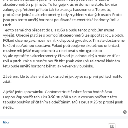
akcelerometrů z prijímače. To funguje krásně doma na stole. Jakmile
zafunguje přetížení při letu tak to ukazuja hausnumera. To proto,
protože se jedná o akcelerometry, tedy zrychlení v daných osách. Proto
jsou pro tento umělý horizont používané telemetrické hodnoty Roll a
Pitch.
Teď to samé chci přepsat do ETHOSu a budu tento probl0m muset
vyřešit. Obecně platí že s pomocí akcelerometrů lze spočítat roll a pitch.
POkud chceme yaw, musíme mít k dispozici gyroskop. Tim ale dostaneme
lokální souřadnou soustavu. Pokud potřebujeme skutečnou orientaci,
musíme mít ještě magnetometr a resetovat s ním gyroskop.
Vy ale vystačíte s akcelerometry. Převod je jednoduchý a máte ze tří os
roll a pitch. Pak ale musíte použít filtr jinak vám i při relativně klidném
letu bude umělý horizont běhat jak veverka v bubínku.
Závěrem. Jde to ale není to tak snadné jak by se na první pohled mohlo
zdát.
A ještě jednu poznámku. Goniometrické funkce žerou hodně času.
Doporučuji použít tabulku 0-90 stupňů a sinus cosinus počítat z této
tabulky pouhým přičítáním a odečítáním. Můj Horus X12S to prostě jinak
nedal.
libor