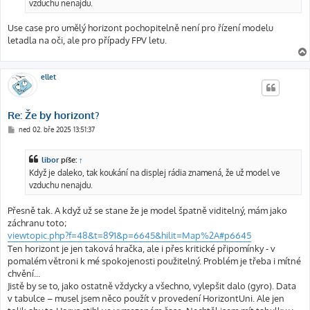
vzduchu nenajdu.
Use case pro umělý horizont pochopitelně není pro řízení modelu
letadla na oči, ale pro případy FPV letu.
ellet
Re: Že by horizont?
P
ned 02. bře 2025 13:51:37
ř
í
s
libor
píše:
↑
p
ě
Když je daleko, tak koukání na displej rádia znamená, že už model ve
v
vzduchu nenajdu.
e
k
Přesně tak. A když už se stane že je model špatně viditelný, mám jako
záchranu toto;
viewtopic.php?f=48&t=891&p=6645&hilit=Map%2A#p6645
Ten horizont je jen taková hračka, ale i přes kritické připomínky - v
pomalém větroni k mé spokojenosti použitelný. Problém je třeba i mítné
chvění...
Jistě by se to, jako ostatně vždycky a všechno, vylepšit dalo (gyro). Data
v tabulce – musel jsem něco použít v provedení HorizontUni. Ale jen