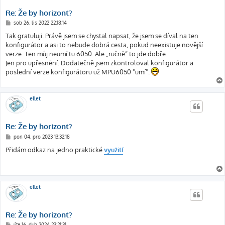
Re: Že by horizont?
P
sob 26. lis 2022 22:18:14
ř
í
Tak gratuluji. Právě jsem se chystal napsat, že jsem se díval na ten
s
konfigurátor a asi to nebude dobrá cesta, pokud neexistuje novější
p
ě
verze. Ten můj neumí tu 6050. Ale „ručně“ to jde dobře.
v
Jen pro upřesnění. Dodatečně jsem zkontroloval konfigurátor a
e
k
poslední verze konfigurátoru už MPU6050 "umí".
ellet
Re: Že by horizont?
P
pon 04. pro 2023 13:32:18
ř
í
Přidám odkaz na jedno praktické
využití
s
p
ě
v
e
k
ellet
Re: Že by horizont?
P
úte 16. dub 2024 23:21:31