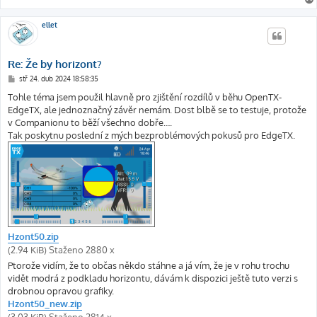
ellet
Re: Že by horizont?
P
stř 24. dub 2024 18:58:35
ř
í
Tohle téma jsem použil hlavně pro zjištění rozdílů v běhu OpenTX-
s
EdgeTX, ale jednoznačný závěr nemám. Dost blbě se to testuje, protože
p
ě
v Companionu to běží všechno dobře….
v
Tak poskytnu poslední z mých bezproblémových pokusů pro EdgeTX.
e
k
Hzont50.zip
(2.94 KiB) Staženo 2880 x
Ptorože vidím, že to občas někdo stáhne a já vím, že je v rohu trochu
vidět modrá z podkladu horizontu, dávám k dispozici ještě tuto verzi s
drobnou opravou grafiky.
Hzont50_new.zip
(3.03 KiB) Staženo 2814 x