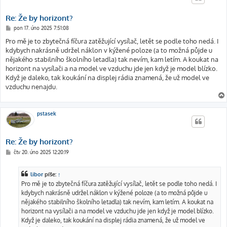
Re: Že by horizont?
P
pon 17. úno 2025 7:51:08
ř
í
Pro mě je to zbytečná fíčura zatěžující vysílač, letět se podle toho nedá. I
s
kdybych nakrásně udržel náklon v kýžené poloze (a to možná půjde u
p
ě
nějakého stabilního školního letadla) tak nevím, kam letím. A koukat na
v
horizont na vysílači a na model ve vzduchu jde jen když je model blízko.
e
k
Když je daleko, tak koukání na displej rádia znamená, že už model ve
vzduchu nenajdu.
pstasek
Re: Že by horizont?
P
čtv 20. úno 2025 12:20:19
ř
í
s
libor
píše:
↑
p
ě
Pro mě je to zbytečná fíčura zatěžující vysílač, letět se podle toho nedá. I
v
kdybych nakrásně udržel náklon v kýžené poloze (a to možná půjde u
e
k
nějakého stabilního školního letadla) tak nevím, kam letím. A koukat na
horizont na vysílači a na model ve vzduchu jde jen když je model blízko.
Když je daleko, tak koukání na displej rádia znamená, že už model ve