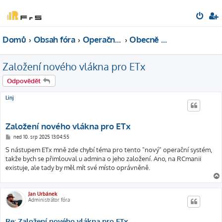
Domů
Obsah fóra
Operační systémy
Obecně o OS
Založení nového vlákna pro ETx
Odpovědět
Linj
Založení nového vlákna pro ETx
P
ned 10. srp 2025 13:04:55
ř
í
S nástupem ETx mně zde chybí téma pro tento "nový" operační systém,
s
takže bych se přimlouval u admina o jeho založení. Ano, na RCmanii
p
ě
existuje, ale tady by měl mít své místo oprávněně.
v
e
k
Jan Urbánek
Administrátor fóra
Re: Založení nového vlákna pro ETx