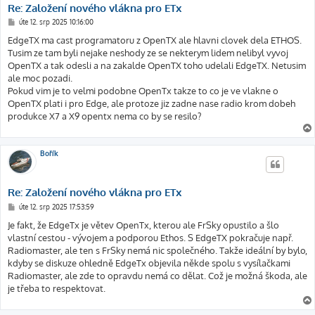
Re: Založení nového vlákna pro ETx
P
úte 12. srp 2025 10:16:00
ř
í
EdgeTX ma cast programatoru z OpenTX ale hlavni clovek dela ETHOS.
s
Tusim ze tam byli nejake neshody ze se nekterym lidem nelibyl vyvoj
p
ě
OpenTX a tak odesli a na zakalde OpenTX toho udelali EdgeTX. Netusim
v
ale moc pozadi.
e
k
Pokud vim je to velmi podobne OpenTx takze to co je ve vlakne o
OpenTX plati i pro Edge, ale protoze jiz zadne nase radio krom dobeh
produkce X7 a X9 opentx nema co by se resilo?
Bořík
Re: Založení nového vlákna pro ETx
P
úte 12. srp 2025 17:53:59
ř
í
Je fakt, že EdgeTx je větev OpenTx, kterou ale FrSky opustilo a šlo
s
vlastní cestou - vývojem a podporou Ethos. S EdgeTX pokračuje např.
p
ě
Radiomaster, ale ten s FrSky nemá nic společného. Takže ideální by bylo,
v
kdyby se diskuze ohledně EdgeTx objevila někde spolu s vysílačkami
e
k
Radiomaster, ale zde to opravdu nemá co dělat. Což je možná škoda, ale
je třeba to respektovat.