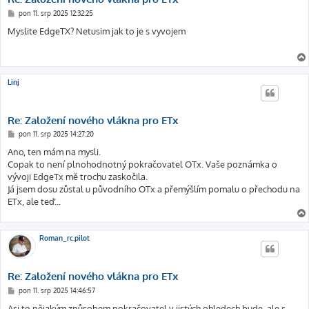
P
pon 11. srp 2025 12:32:25
ř
í
Myslite EdgeTX? Netusim jak to je s vyvojem
s
p
ě
v
e
k
Linj
Re: Založení nového vlákna pro ETx
P
pon 11. srp 2025 14:27:20
ř
í
Ano, ten mám na mysli.
s
Copak to není plnohodnotný pokračovatel OTx. Vaše poznámka o
p
ě
vývoji EdgeTx mě trochu zaskočila.
v
Já jsem dosu zůstal u původního OTx a přemýšlím pomalu o přechodu na
e
k
ETx, ale teď...
Roman_rc.pilot
Re: Založení nového vlákna pro ETx
P
pon 11. srp 2025 14:46:57
ř
í
Asi to nějakým způsobem pokračovatel v jistých ohledech bude, ale s