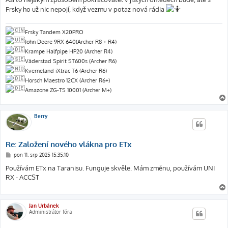
s
Frsky ho už nic nepojí, když vezmu v potaz nová rádia
p
ě
v
e
Frsky Tandem X20PRO
k
John Deere 9RX 640(Archer R8 + R4)
Krampe Halfpipe HP20 (Archer R4)
Väderstad Spirit ST600s (Archer R6)
Kverneland iXtrac T6 (Archer R6)
Horsch Maestro 12CX (Archer R6+)
Amazone ZG-TS 10001 (Archer M+)
Berry
Re: Založení nového vlákna pro ETx
P
pon 11. srp 2025 15:35:10
ř
í
Používám ETx na Taranisu. Funguje skvěle. Mám změnu, používám UNI
s
RX - ACCST
p
ě
v
e
k
Jan Urbánek
Administrátor fóra