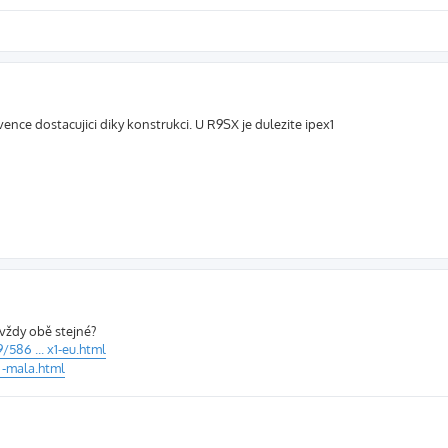
ence dostacujici diky konstrukci. U R9SX je dulezite ipex1
 vždy obě stejné?
/586 ... x1-eu.html
. -mala.html