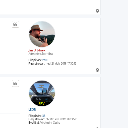
N
a
h
o
r
u
Jan Urbánek
Administrátor fóra
Příspěvky:
1901
Registrován:
ned 21. dub 2019 17:30:13
N
a
h
o
r
u
LEON
Příspěvky:
38
Registrován:
čtv 02. kvě 2019 21:03:59
Bydliště:
Východní Čechy