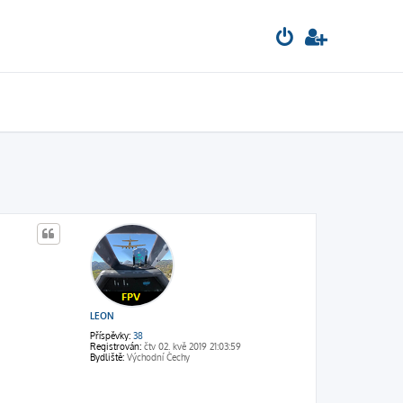
LEON
Příspěvky:
38
Registrován:
čtv 02. kvě 2019 21:03:59
Bydliště:
Východní Čechy