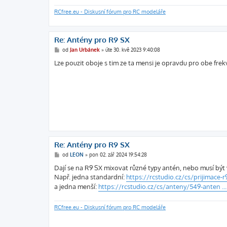
RCfree.eu - Diskusní fórum pro RC modeláře
Re: Antény pro R9 SX
P
od
Jan Urbánek
»
úte 30. kvě 2023 9:40:08
ř
í
Lze pouzit oboje s tim ze ta mensi je opravdu pro obe frekv
s
p
ě
v
e
k
Re: Antény pro R9 SX
P
od
LEON
»
pon 02. zář 2024 19:54:28
ř
í
Dají se na R9 SX mixovat různé typy antén, nebo musí být
s
Např. jedna standardní:
https://rcstudio.cz/cs/prijimace-r9
p
ě
a jedna menší:
https://rcstudio.cz/cs/anteny/549-anten ..
v
e
k
RCfree.eu - Diskusní fórum pro RC modeláře