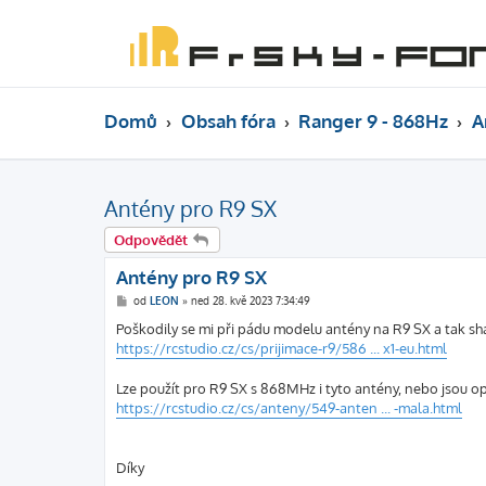
Domů
Obsah fóra
Ranger 9 - 868Hz
A
Antény pro R9 SX
Odpovědět
Antény pro R9 SX
P
od
LEON
»
ned 28. kvě 2023 7:34:49
ř
í
Poškodily se mi při pádu modelu antény na R9 SX a tak shá
s
https://rcstudio.cz/cs/prijimace-r9/586 ... x1-eu.html
p
ě
v
Lze použít pro R9 SX s 868MHz i tyto antény, nebo jsou 
e
k
https://rcstudio.cz/cs/anteny/549-anten ... -mala.html
Díky