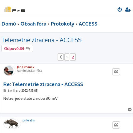
Domů
Obsah fóra
Protokoly
ACCESS
Telemetrie ztracena - ACCESS
Odpovědět
1
2
Předchozí
Jan Urbánek
Administrátor fóra
Re: Telemetrie ztracena - ACCESS
P
čtv 11. srp 2022 9:19:05
ř
í
Nelze, jede stale zhruba 80mW
s
p
ě
v
e
k
prikrylm