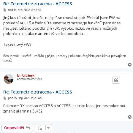
Re: Telemetrie ztracena - ACCESS
P
ned 14. srp 2022 18:44:34
ř
í
Jiný kus téhož přijímače, nejspíš se chová stejně. Přehrál jsem FW na
s
poslední ACCES a žádné "telemetrie ztracena/je funkční" jsem dnes
p
ě
neslyšel. Létáno poddbným F3K, vysoko, nízko, ve všech možných
v
polohách. Instalace antén též velice podobná....
e
k
Takže nový FW?
(šroubovák | kleště | měřák | pájka | drátky | několik létajících, jezdících a plavajícich
strojů)
Jan Urbánek
Administrátor fóra
Re: Telemetrie ztracena - ACCESS
P
pon 15. srp 2022 16:25:46
ř
í
Prijimace RX snesou ACCESS a ACCESS je urcite lepsi, jen nezapkenout
s
zmanit alarm na 35/32
p
ě
v
e
k
Odpovědět