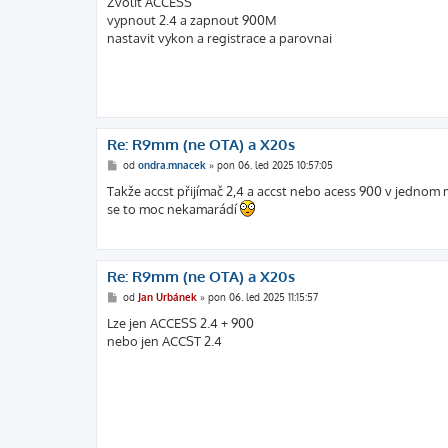
Zvolit ACCESS
p
ě
vypnout 2.4 a zapnout 900M
v
nastavit vykon a registrace a parovnai
e
k
Re: R9mm (ne OTA) a X20s
P
od
ondra.mnacek
»
pon 06. led 2025 10:57:05
ř
í
Takže accst přijímač 2,4 a accst nebo acess 900 v jednom
s
se to moc nekamarádí
p
ě
v
e
k
Re: R9mm (ne OTA) a X20s
P
od
Jan Urbánek
»
pon 06. led 2025 11:15:57
ř
í
Lze jen ACCESS 2.4 + 900
s
nebo jen ACCST 2.4
p
ě
v
e
k