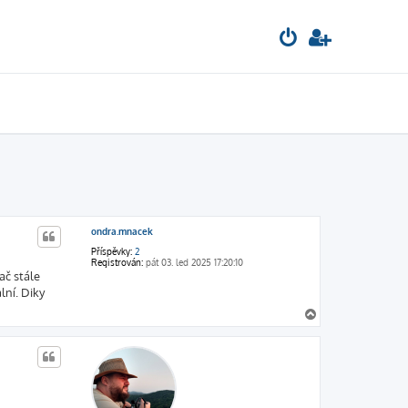
ondra.mnacek
Příspěvky:
2
Registrován:
pát 03. led 2025 17:20:10
ač stále
lní. Diky
N
a
h
o
r
u