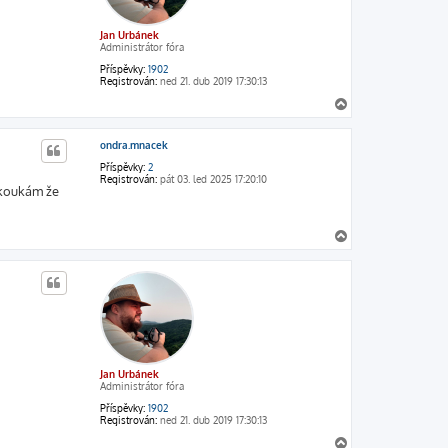
Jan Urbánek
Administrátor fóra
Příspěvky:
1902
Registrován:
ned 21. dub 2019 17:30:13
N
a
h
ondra.mnacek
o
r
Příspěvky:
2
u
Registrován:
pát 03. led 2025 17:20:10
 koukám že
N
a
h
o
r
u
Jan Urbánek
Administrátor fóra
Příspěvky:
1902
Registrován:
ned 21. dub 2019 17:30:13
N