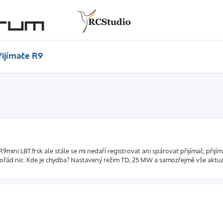
řijímače R9
mini LBT.frsk ale stále se mi nedaří registrovat ani spárovat přijímač, přijím
ořád nic. Kde je chydba? Nastavený režim TD, 25 MW a samozřejmě vše aktua