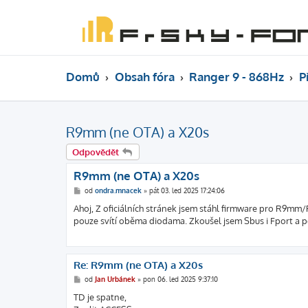
Domů
Obsah fóra
Ranger 9 - 868Hz
P
R9mm (ne OTA) a X20s
Odpovědět
R9mm (ne OTA) a X20s
P
od
ondra.mnacek
»
pát 03. led 2025 17:24:06
ř
í
Ahoj, Z oficiálních stránek jsem stáhl firmware pro R9mm/R9
s
pouze svítí oběma diodama. Zkoušel jsem Sbus i Fport a p
p
ě
v
e
k
Re: R9mm (ne OTA) a X20s
P
od
Jan Urbánek
»
pon 06. led 2025 9:37:10
ř
í
TD je spatne,
s