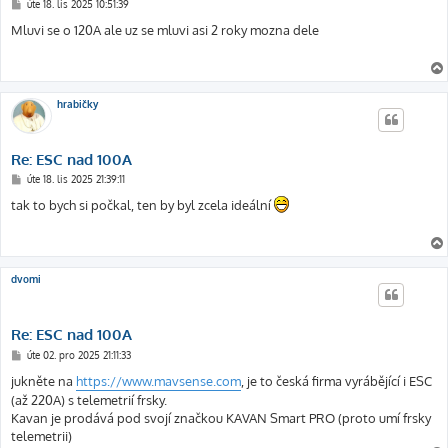
P
úte 18. lis 2025 10:51:39
ř
í
Mluvi se o 120A ale uz se mluvi asi 2 roky mozna dele
s
p
ě
v
e
k
hrabičky
Re: ESC nad 100A
P
úte 18. lis 2025 21:39:11
ř
í
tak to bych si počkal, ten by byl zcela ideální
s
p
ě
v
e
k
dvomi
Re: ESC nad 100A
P
úte 02. pro 2025 21:11:33
ř
í
jukněte na
https://www.mavsense.com
, je to česká firma vyrábějící i ESC
s
(až 220A) s telemetrií frsky.
p
ě
Kavan je prodává pod svojí značkou KAVAN Smart PRO (proto umí frsky
v
telemetrii)
e