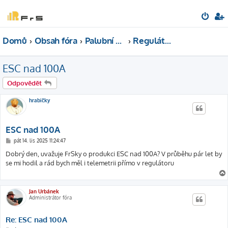
Domů
Obsah fóra
Palubní elektronika
Regulátory ESC, SBEC
ESC nad 100A
Odpovědět
hrabičky
ESC nad 100A
P
pát 14. lis 2025 11:24:47
ř
í
Dobrý den, uvažuje FrSky o produkci ESC nad 100A? V průběhu pár let by
s
se mi hodil a rád bych měl i telemetrii přímo v regulátoru
p
ě
v
e
k
Jan Urbánek
Administrátor fóra
Re: ESC nad 100A