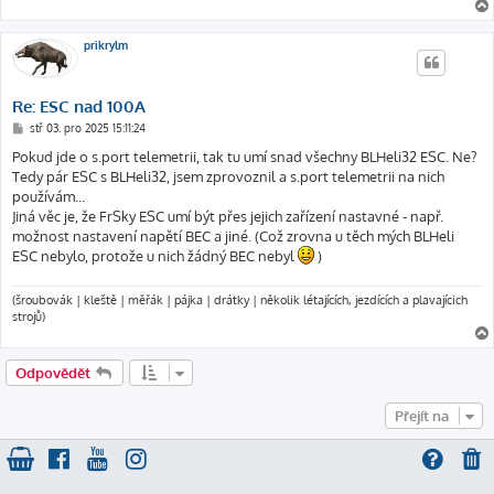
k
prikrylm
Re: ESC nad 100A
P
stř 03. pro 2025 15:11:24
ř
í
Pokud jde o s.port telemetrii, tak tu umí snad všechny BLHeli32 ESC. Ne?
s
Tedy pár ESC s BLHeli32, jsem zprovoznil a s.port telemetrii na nich
p
ě
používám...
v
Jiná věc je, že FrSky ESC umí být přes jejich zařízení nastavné - např.
e
k
možnost nastavení napětí BEC a jiné. (Což zrovna u těch mých BLHeli
ESC nebylo, protože u nich žádný BEC nebyl
)
(šroubovák | kleště | měřák | pájka | drátky | několik létajících, jezdících a plavajícich
strojů)
Odpovědět
Přejít na