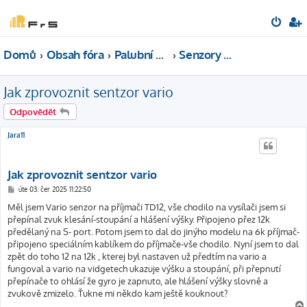
Domů
Obsah fóra
Palubní elektronika
Senzory vario
Jak zprovoznit sentzor vario
Odpovědět
Jara11
Jak zprovoznit sentzor vario
P
úte 03. čer 2025 11:22:50
ř
í
Měl jsem Vario senzor na příjmači TD12, vše chodilo na vysílači jsem si
s
přepínal zvuk klesání-stoupání a hlášení výšky. Připojeno přez 12k
p
ě
předělaný na S- port. Potom jsem to dal do jinýho modelu na 6k příjmač-
v
připojeno speciálním kablíkem do příjmače-vše chodilo. Nyní jsem to dal
e
k
zpět do toho 12 na 12k , kterej byl nastaven už předtím na vario a
fungoval a vario na vidgetech ukazuje výšku a stoupání, při přepnutí
přepínače to ohlásí že gyro je zapnuto, ale hlášení výšky slovně a
zvukově zmizelo. Ťukne mi někdo kam ještě kouknout?