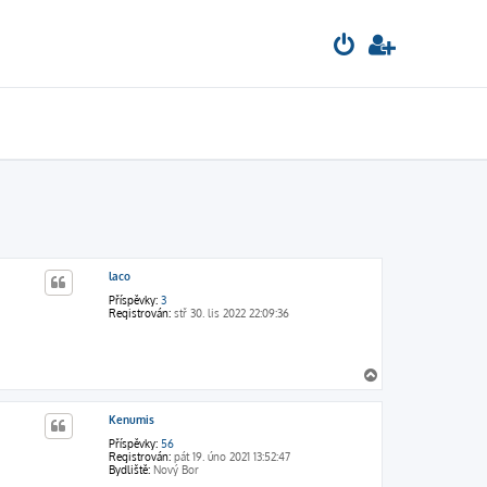
laco
Příspěvky:
3
Registrován:
stř 30. lis 2022 22:09:36
N
a
h
Kenumis
o
r
Příspěvky:
56
u
Registrován:
pát 19. úno 2021 13:52:47
Bydliště:
Nový Bor