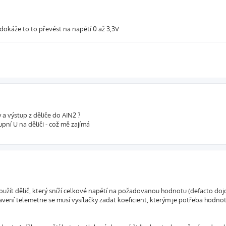
 dokáže to to převést na napětí 0 až 3,3V
 a výstup z děliče do AIN2 ?
upní U na děliči - což mě zajímá
oužít dělič, který sníží celkové napětí na požadovanou hodnotu (defacto doj
ení telemetrie se musí vysílačky zadat koeficient, kterým je potřeba hodnot