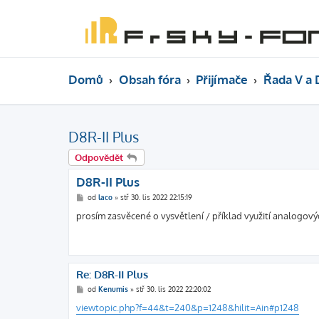
Domů
Obsah fóra
Přijímače
Řada V a 
D8R-II Plus
Odpovědět
D8R-II Plus
P
od
laco
»
stř 30. lis 2022 22:15:19
ř
í
prosím zasvěcené o vysvětlení / příklad využití analogový
s
p
ě
v
e
k
Re: D8R-II Plus
P
od
Kenumis
»
stř 30. lis 2022 22:20:02
ř
í
viewtopic.php?f=44&t=240&p=1248&hilit=Ain#p1248
s