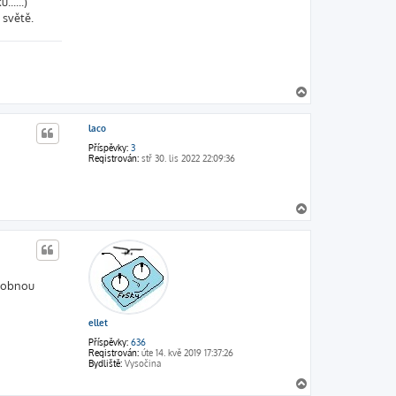
.....)
 světě.
N
a
h
laco
o
r
Příspěvky:
3
u
Registrován:
stř 30. lis 2022 22:09:36
N
a
h
o
r
u
ásobnou
ellet
Příspěvky:
636
Registrován:
úte 14. kvě 2019 17:37:26
Bydliště:
Vysočina
N