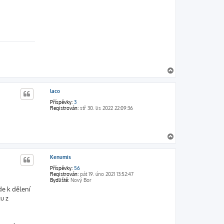
N
a
h
laco
o
r
Příspěvky:
3
u
Registrován:
stř 30. lis 2022 22:09:36
N
a
h
Kenumis
o
r
Příspěvky:
56
u
Registrován:
pát 19. úno 2021 13:52:47
Bydliště:
Nový Bor
de k dělení
u z