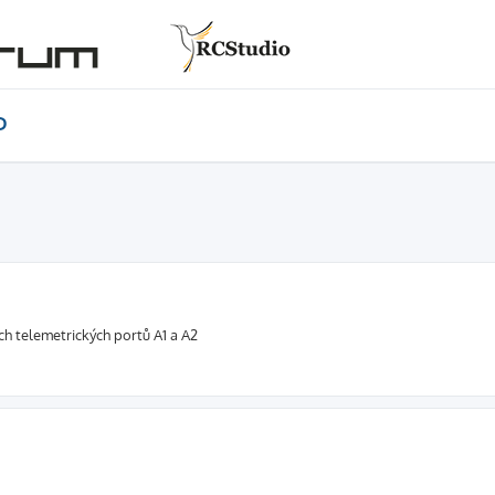
D
ch telemetrických portů A1 a A2