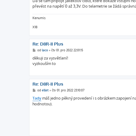
Dá se tam připojit jakékoliv čidlo, které dokáže vstupní ho
převést na napětí 0 až 3,3V. Do telemetrie se žádá správná
Kenumis
X18
Re: D8R-II Plus
P
od
laco
»
čtv 01. pro 2022 22:01:15
ř
í
děkuji za vysvětlení!
s
vyzkouším to
p
ě
v
e
k
Re: D8R-II Plus
P
od
ellet
»
čtv 01. pro 2022 23:10:07
ř
í
Tady
máš jedno pěkný provedení i s obrázkem zapojení n
s
hodnotou).
p
ě
v
e
k