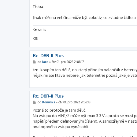
p
ě
Třeba.
v
e
k
Jinak měřená veličina může být cokoliv, co zvládne čidlo a
Kenumis
X18
Re: D8R-II Plus
P
od
laco
»
čtv 01. pro 2022 21:08:17
ř
í
tzn. koupím ten dělič, na který připojím balančák z baterky
s
nějak mi ale hlava nebere, jak telemetrie pozná jaké je vst
p
ě
v
e
k
Re: D8R-II Plus
P
od
Kenumis
»
čtv 01. pro 2022 21:36:18
ř
í
Pozná to protože je tam dělič.
s
Na vstupu do AIN1/2 může být max 3.3 V a proto se musí p
p
ě
napětí předem definovaným číslem). A samozřejmě v nastav
v
analogového vstupu vynásobit.
e
k