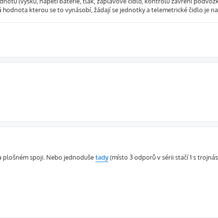
dnotu (výšku, napětí baterie, tlak, záplavové čidlo, kontrolu zavření podvozku.
 hodnota kterou se to vynásobí, žádají se jednotky a telemetrické čidlo je na
a plošném spoji. Nebo jednoduše
tady
(místo 3 odporů v sérii stačí 1 s trojn