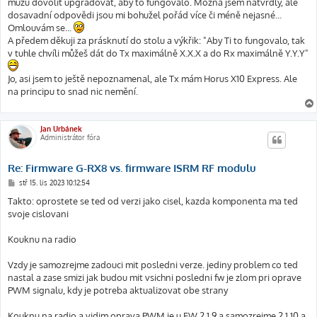
můžu dovolit upgradovat, aby to fungovalo. Možná jsem natvrdlý, ale
dosavadní odpovědi jsou mi bohužel pořád více či méně nejasné...
Omlouvám se...
A předem děkuji za prásknutí do stolu a výkřik: "Aby Ti to fungovalo, tak
v tuhle chvíli můžeš dát do Tx maximálně X.X.X a do Rx maximálně Y.Y.Y"
Jo, asi jsem to ještě nepoznamenal, ale Tx mám Horus X10 Express. Ale
na principu to snad nic nemění.
Jan Urbánek
Administrátor fóra
Re: Firmware G-RX8 vs. firmware ISRM RF modulu
P
stř 15. lis 2023 10:12:54
ř
í
Takto: oprostete se ted od verzi jako cisel, kazda komponenta ma ted
s
svoje cislovani
p
ě
v
Kouknu na radio
e
k
Vzdy je samozrejme zadouci mit posledni verze. jediny problem co ted
nastal a zase smizi jak budou mit vsichni posledni fw je zlom pri oprave
PWM signalu, kdy je potreba aktualizovat obe strany
Kouknu na radio a vidim oprava PWM je u FW 2.1.9 a samozrejme 2.1.10 a