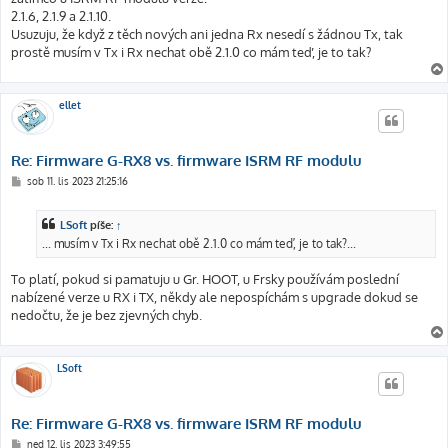
2.1.6, 2.1.9 a 2.1.10.
Usuzuju, že když z těch nových ani jedna Rx nesedí s žádnou Tx, tak
prostě musím v Tx i Rx nechat obě 2.1.0 co mám teď, je to tak?
ellet
Re: Firmware G-RX8 vs. firmware ISRM RF modulu
P
sob 11. lis 2023 21:25:16
ř
í
s
LSoft
píše:
↑
p
ě
... musím v Tx i Rx nechat obě 2.1.0 co mám teď, je to tak?...
v
e
k
To platí, pokud si pamatuju u Gr. HOOT, u Frsky používám poslední
nabízené verze u RX i TX, někdy ale nepospíchám s upgrade dokud se
nedočtu, že je bez zjevných chyb.
LSoft
Re: Firmware G-RX8 vs. firmware ISRM RF modulu
P
ned 12. lis 2023 3:49:55