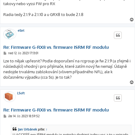
ě
takovy nebo vyssi FW pro RX
v
e
k
Radia tedy 2.1.9 a 2.1.10 a u GRX8 to bude 2.1.8
ellet
Re: Firmware G-RX8 vs. firmware ISRM RF modulu
P
ned 12. lis 2023 17:13:01
ř
í
Lze to nějak upřesnit? Podle doporučení na rcgroup je fw 2.1.9 (a zřejmě i
s
následující) vhodný i pro přijímače, které zatím nový fw nemají. Údajně
p
ě
nedojde trvalému zablokování (vlivem případného NFL), ale k
v
dočasnému výpadku (cca 5s). Je to tak?
e
k
LSoft
Re: Firmware G-RX8 vs. firmware ISRM RF modulu
P
úte 14. lis 2023 18:59:52
ř
í
s
Jan Urbánek
píše:
↑
p
ě
U ACCESS pro ISRM moduly je potreba dodrzet jednu vec a to v pripade