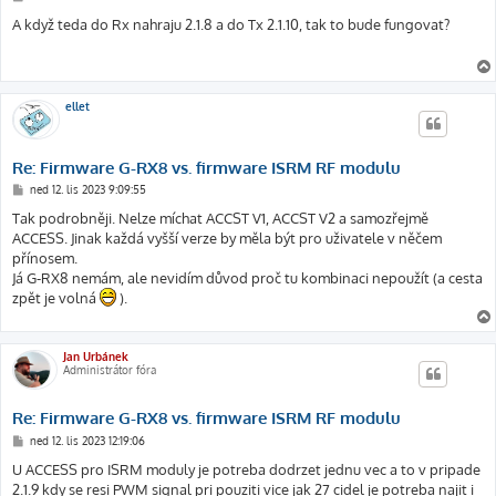
ř
í
A když teda do Rx nahraju 2.1.8 a do Tx 2.1.10, tak to bude fungovat?
s
p
ě
v
e
k
ellet
Re: Firmware G-RX8 vs. firmware ISRM RF modulu
P
ned 12. lis 2023 9:09:55
ř
í
Tak podrobněji. Nelze míchat ACCST V1, ACCST V2 a samozřejmě
s
ACCESS. Jinak každá vyšší verze by měla být pro uživatele v něčem
p
ě
přínosem.
v
Já G-RX8 nemám, ale nevidím důvod proč tu kombinaci nepoužít (a cesta
e
k
zpět je volná
).
Jan Urbánek
Administrátor fóra
Re: Firmware G-RX8 vs. firmware ISRM RF modulu
P
ned 12. lis 2023 12:19:06
ř
í
U ACCESS pro ISRM moduly je potreba dodrzet jednu vec a to v pripade
s
2.1.9 kdy se resi PWM signal pri pouziti vice jak 27 cidel je potreba najit i
p