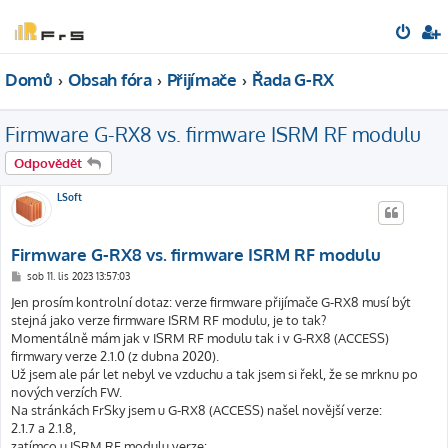
Domů
Obsah fóra
Přijímače
Řada G-RX
Firmware G-RX8 vs. firmware ISRM RF modulu
Odpovědět
LSoft
Firmware G-RX8 vs. firmware ISRM RF modulu
P
sob 11. lis 2023 13:57:03
ř
í
Jen prosím kontrolní dotaz: verze firmware přijímače G-RX8 musí být
s
stejná jako verze firmware ISRM RF modulu, je to tak?
p
ě
Momentálně mám jak v ISRM RF modulu tak i v G-RX8 (ACCESS)
v
firmwary verze 2.1.0 (z dubna 2020).
e
k
Už jsem ale pár let nebyl ve vzduchu a tak jsem si řekl, že se mrknu po
nových verzích FW.
Na stránkách FrSky jsem u G-RX8 (ACCESS) našel novější verze:
2.1.7 a 2.1.8,
zatímco u ISRM RF modulu verze: