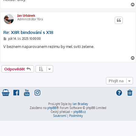
Jan Urbánek
Administrátor fóra
Re: X8R bindování s X18
P
pát 14. lis 2025 10:00:00
ř
í
V beznem naparovanem rezimu by mel sviti zelene.
s
p
ě
v
e
k
Odpovědět
Přejít na
ProLight Style by
Ian Bradley
Založeno na
phpBB
® Forum Software © phpBB Limited
Český překlad –
phpBB.cz
Soukromí
|
Podmínky