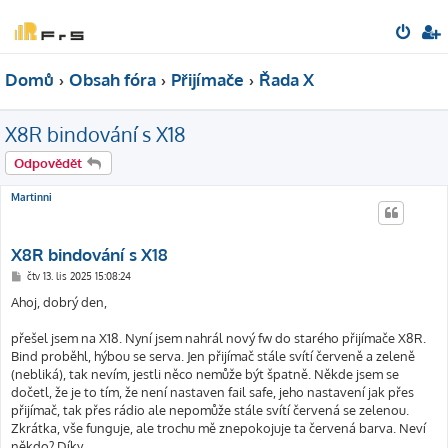
Domů
Obsah fóra
Přijímače
Řada X
X8R bindování s X18
Odpovědět
Martinni
X8R bindování s X18
P
čtv 13. lis 2025 15:08:24
ř
í
Ahoj, dobrý den,
s
p
ě
přešel jsem na X18. Nyní jsem nahrál nový fw do starého přijímače X8R.
v
Bind proběhl, hýbou se serva. Jen přijímač stále svítí červeně a zeleně
e
k
(nebliká), tak nevím, jestli něco nemůže být špatně. Někde jsem se
dočetl, že je to tím, že není nastaven fail safe, jeho nastavení jak přes
přijímač, tak přes rádio ale nepomůže stále svítí červená se zelenou.
Zkrátka, vše funguje, ale trochu mě znepokojuje ta červená barva. Neví
někdo? Díky.