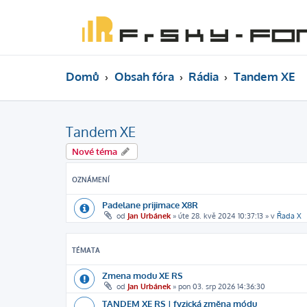
Domů
Obsah fóra
Rádia
Tandem XE
Tandem XE
Nové téma
OZNÁMENÍ
Padelane prijimace X8R
od
Jan Urbánek
»
úte 28. kvě 2024 10:37:13
» v
Řada X
TÉMATA
Zmena modu XE RS
od
Jan Urbánek
»
pon 03. srp 2026 14:36:30
TANDEM XE RS | fyzická změna módu