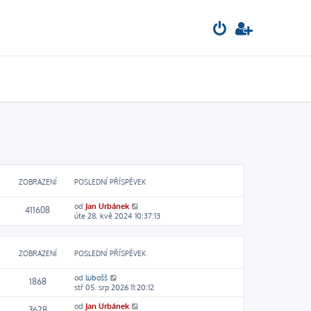
ZOBRAZENÍ
POSLEDNÍ PŘÍSPĚVEK
od
Jan Urbánek
411608
úte 28. kvě 2024 10:37:13
ZOBRAZENÍ
POSLEDNÍ PŘÍSPĚVEK
od
lubošš
1868
stř 05. srp 2026 11:20:12
od
Jan Urbánek
3628