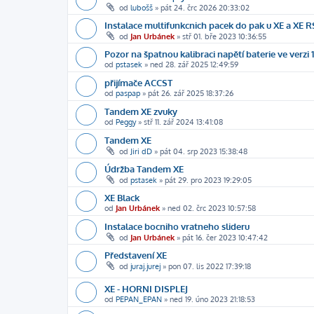
od
lubošš
»
pát 24. črc 2026 20:33:02
Instalace multifunkcnich pacek do pak u XE a XE R
od
Jan Urbánek
»
stř 01. bře 2023 10:36:55
Pozor na špatnou kalibraci napětí baterie ve verzi 1
od
pstasek
»
ned 28. zář 2025 12:49:59
přijímače ACCST
od
paspap
»
pát 26. zář 2025 18:37:26
Tandem XE zvuky
od
Peggy
»
stř 11. zář 2024 13:41:08
Tandem XE
od
Jiri dD
»
pát 04. srp 2023 15:38:48
Údržba Tandem XE
od
pstasek
»
pát 29. pro 2023 19:29:05
XE Black
od
Jan Urbánek
»
ned 02. črc 2023 10:57:58
Instalace bocniho vratneho slideru
od
Jan Urbánek
»
pát 16. čer 2023 10:47:42
Představení XE
od
juraj.jurej
»
pon 07. lis 2022 17:39:18
XE - HORNI DISPLEJ
od
PEPAN_EPAN
»
ned 19. úno 2023 21:18:53