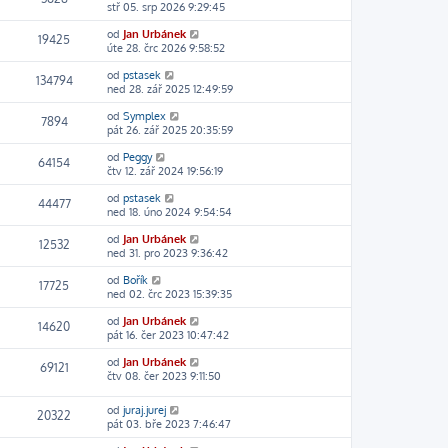
stř 05. srp 2026 9:29:45
od
Jan Urbánek
19425
úte 28. črc 2026 9:58:52
od
pstasek
134794
ned 28. zář 2025 12:49:59
od
Symplex
7894
pát 26. zář 2025 20:35:59
od
Peggy
64154
čtv 12. zář 2024 19:56:19
od
pstasek
44477
ned 18. úno 2024 9:54:54
od
Jan Urbánek
12532
ned 31. pro 2023 9:36:42
od
Bořík
17725
ned 02. črc 2023 15:39:35
od
Jan Urbánek
14620
pát 16. čer 2023 10:47:42
od
Jan Urbánek
69121
čtv 08. čer 2023 9:11:50
od
juraj.jurej
20322
pát 03. bře 2023 7:46:47