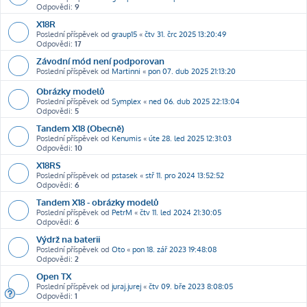
Odpovědi:
9
X18R
Poslední příspěvek od
graup15
«
čtv 31. črc 2025 13:20:49
Odpovědi:
17
Závodní mód není podporovan
Poslední příspěvek od
Martinni
«
pon 07. dub 2025 21:13:20
Obrázky modelů
Poslední příspěvek od
Symplex
«
ned 06. dub 2025 22:13:04
Odpovědi:
5
Tandem X18 (Obecně)
Poslední příspěvek od
Kenumis
«
úte 28. led 2025 12:31:03
Odpovědi:
10
X18RS
Poslední příspěvek od
pstasek
«
stř 11. pro 2024 13:52:52
Odpovědi:
6
Tandem X18 - obrázky modelů
Poslední příspěvek od
PetrM
«
čtv 11. led 2024 21:30:05
Odpovědi:
6
Výdrž na baterii
Poslední příspěvek od
Oto
«
pon 18. zář 2023 19:48:08
Odpovědi:
2
Open TX
Poslední příspěvek od
juraj.jurej
«
čtv 09. bře 2023 8:08:05
Odpovědi:
1