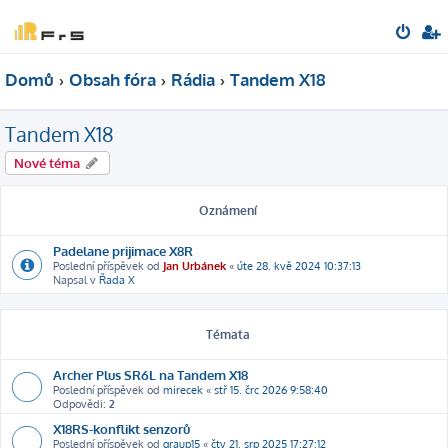
Domů
Obsah fóra
Rádia
Tandem X18
Tandem X18
Nové téma
Oznámení
Padelane prijimace X8R
Poslední příspěvek od
Jan Urbánek
«
úte 28. kvě 2024 10:37:13
Napsal v
Řada X
Témata
Archer Plus SR6L na Tandem X18
Poslední příspěvek od
mirecek
«
stř 15. črc 2026 9:58:40
Odpovědi:
2
X18RS-konflikt senzorů
Poslední příspěvek od
graup15
«
čtv 21. srp 2025 17:27:12