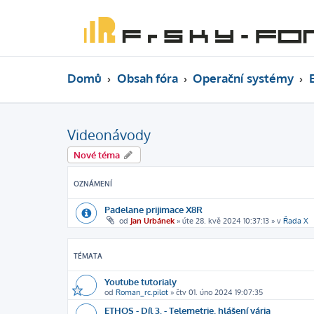
Domů
Obsah fóra
Operační systémy
Videonávody
Nové téma
OZNÁMENÍ
Padelane prijimace X8R
od
Jan Urbánek
»
úte 28. kvě 2024 10:37:13
» v
Řada X
TÉMATA
Youtube tutorialy
od
Roman_rc.pilot
»
čtv 01. úno 2024 19:07:35
ETHOS - Díl 3. - Telemetrie, hlášení vária