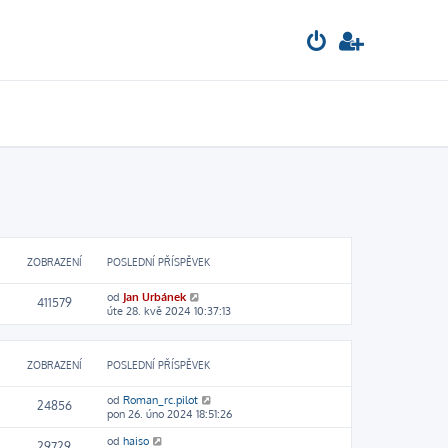
ZOBRAZENÍ
POSLEDNÍ PŘÍSPĚVEK
od
Jan Urbánek
411579
úte 28. kvě 2024 10:37:13
ZOBRAZENÍ
POSLEDNÍ PŘÍSPĚVEK
od
Roman_rc.pilot
24856
pon 26. úno 2024 18:51:26
od
haiso
29729