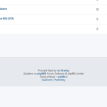
izace
10
ace RX OTA
0
0
ProLight Style by
Ian Bradley
Založeno na
phpBB
® Forum Software © phpBB Limited
Český překlad –
phpBB.cz
Soukromí
|
Podmínky