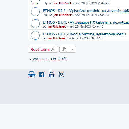
od
Jan Urbánek
»
ned 28. lis 2021 16:46:20
ETHOS - Díl 2. - Vytvoření modelu, nastavení stabil
od
Jan Urbánek
»
ned 28. lis 2021 16:45:57
ETHOS - Díl 4. - Aktualizace RX kabelem, aktualiz
od
Jan Urbánek
»
ned 28. lis 2021 16:46:43
ETHOS - Díl 1. - Úvod a historie, systémové menu
od
Jan Urbánek
»
sob 27. lis 2021 18:41:43
Nové téma
Vrátit se na Obsah fóra