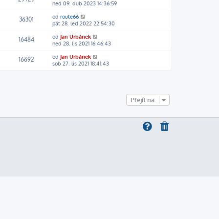
ned 09. dub 2023 14:36:59
od
route66
36301
pát 28. led 2022 22:54:30
od
Jan Urbánek
16484
ned 28. lis 2021 16:46:43
od
Jan Urbánek
16692
sob 27. lis 2021 18:41:43
Přejít na