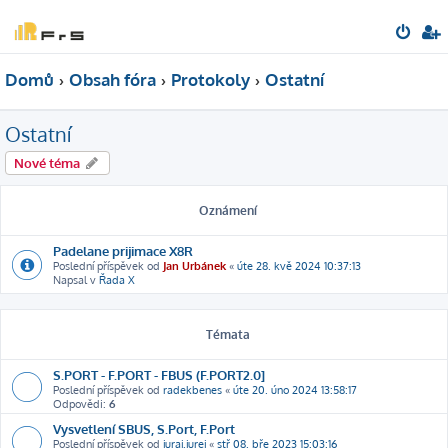
Domů
Obsah fóra
Protokoly
Ostatní
Ostatní
Nové téma
Oznámení
Padelane prijimace X8R
Poslední příspěvek od
Jan Urbánek
«
úte 28. kvě 2024 10:37:13
Napsal v
Řada X
Témata
S.PORT - F.PORT - FBUS (F.PORT2.0]
Poslední příspěvek od
radekbenes
«
úte 20. úno 2024 13:58:17
Odpovědi:
6
Vysvetlení SBUS, S.Port, F.Port
Poslední příspěvek od
juraj.jurej
«
stř 08. bře 2023 15:03:16