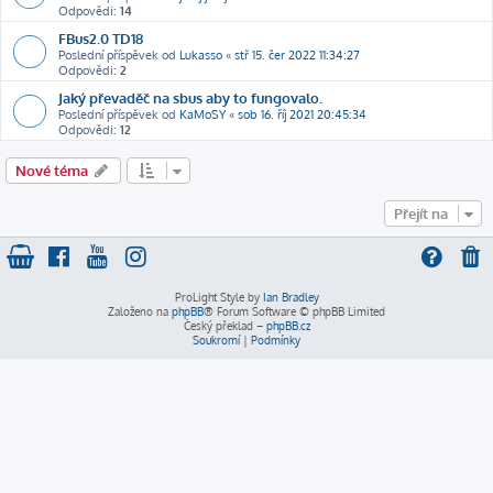
Odpovědi:
14
FBus2.0 TD18
Poslední příspěvek od
Lukasso
«
stř 15. čer 2022 11:34:27
Odpovědi:
2
Jaký převaděč na sbus aby to fungovalo.
Poslední příspěvek od
KaMoSY
«
sob 16. říj 2021 20:45:34
Odpovědi:
12
Nové téma
Přejít na
ProLight Style by
Ian Bradley
Založeno na
phpBB
® Forum Software © phpBB Limited
Český překlad –
phpBB.cz
Soukromí
|
Podmínky