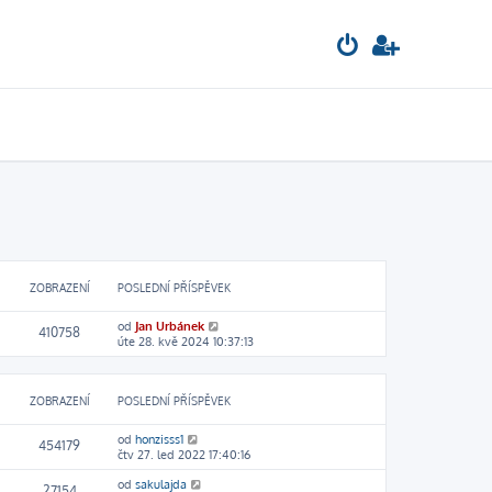
ZOBRAZENÍ
POSLEDNÍ PŘÍSPĚVEK
od
Jan Urbánek
410758
úte 28. kvě 2024 10:37:13
ZOBRAZENÍ
POSLEDNÍ PŘÍSPĚVEK
od
honzisss1
454179
čtv 27. led 2022 17:40:16
od
sakulajda
27154