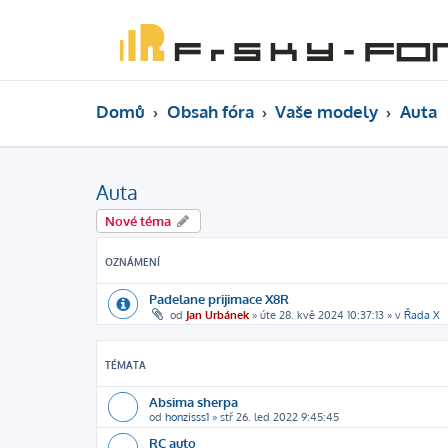
Domů
Obsah fóra
Vaše modely
Auta
Auta
Nové téma
OZNÁMENÍ
Padelane prijimace X8R
od
Jan Urbánek
»
úte 28. kvě 2024 10:37:13
» v
Řada X
TÉMATA
Absima sherpa
od
honzisss1
»
stř 26. led 2022 9:45:45
RC auto