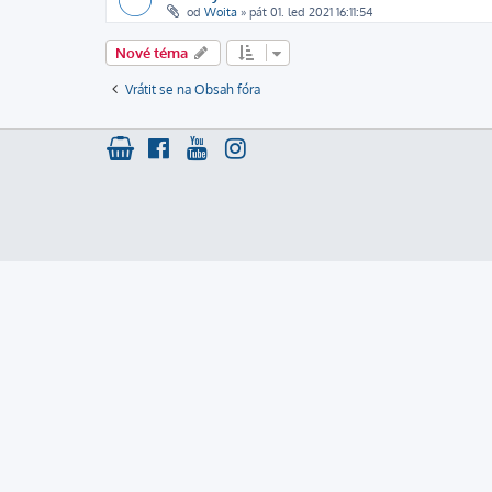
od
Woita
»
pát 01. led 2021 16:11:54
Nové téma
Vrátit se na Obsah fóra