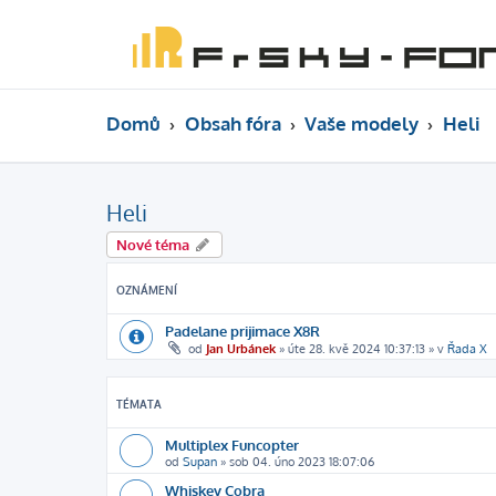
Domů
Obsah fóra
Vaše modely
Heli
Heli
Nové téma
OZNÁMENÍ
Padelane prijimace X8R
od
Jan Urbánek
»
úte 28. kvě 2024 10:37:13
» v
Řada X
TÉMATA
Multiplex Funcopter
od
Supan
»
sob 04. úno 2023 18:07:06
Whiskey Cobra