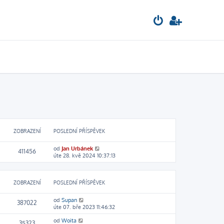
ZOBRAZENÍ
POSLEDNÍ PŘÍSPĚVEK
od
Jan Urbánek
411456
úte 28. kvě 2024 10:37:13
ZOBRAZENÍ
POSLEDNÍ PŘÍSPĚVEK
od
Supan
387022
úte 07. bře 2023 11:46:32
od
Woita
35323