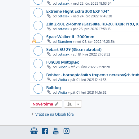
od
pstasek
»
ned 23. črc 2023 18:53:54
Extreme Flight Extra 300 EXP 104"
od
pstasek
»
ned 24. črc 2022 17:48:28
Zlín Z-50L 2145mm (GasSuite, RB-20, RX8R PRO, 
od
pstasek
»
pát 25. pro 2020 17:53:15
SpaceWalker II - 3000mm
od
Standem
»
ned 05. čer 2022 19:23:56
Sebart SU-29 (35ccm akrobat)
od
pstasek
»
stř 18. kvě 2022 21:08:32
FunCub Multiplex
od
Supan
»
stř 23. úno 2022 23:20:28
Bobber - hornoplošník s trupem z nerezových tru
od
Woita
»
pát 01. led 2021 12:41:53
Bulldog
od
Woita
»
pát 01. led 2021 14:16:52
Nové téma
Vrátit se na Obsah fóra