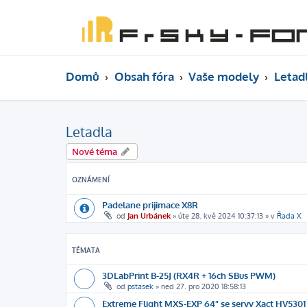
Domů
Obsah fóra
Vaše modely
Letad
Letadla
Nové téma
OZNÁMENÍ
Padelane prijimace X8R
od
Jan Urbánek
»
úte 28. kvě 2024 10:37:13
» v
Řada X
TÉMATA
3DLabPrint B-25J (RX4R + 16ch SBus PWM)
od
pstasek
»
ned 27. pro 2020 18:58:13
Extreme Flight MXS-EXP 64" se servy Xact HV5301