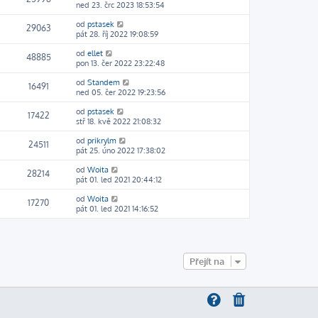
ned 23. črc 2023 18:53:54
od
pstasek
29063
pát 28. říj 2022 19:08:59
od
ellet
48885
pon 13. čer 2022 23:22:48
od
Standem
16491
ned 05. čer 2022 19:23:56
od
pstasek
17422
stř 18. kvě 2022 21:08:32
od
prikrylm
24511
pát 25. úno 2022 17:38:02
od
Woita
28214
pát 01. led 2021 20:44:12
od
Woita
17270
pát 01. led 2021 14:16:52
Přejít na