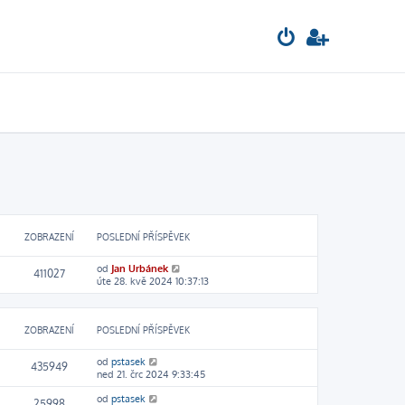
ZOBRAZENÍ
POSLEDNÍ PŘÍSPĚVEK
od
Jan Urbánek
411027
úte 28. kvě 2024 10:37:13
ZOBRAZENÍ
POSLEDNÍ PŘÍSPĚVEK
od
pstasek
435949
ned 21. črc 2024 9:33:45
od
pstasek
25998