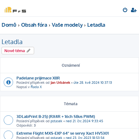
Domů
Obsah fóra
Vaše modely
Letadla
Letadla
Nové téma
Oznámení
Padelane prijimace X8R
Poslední příspěvek od
Jan Urbánek
«
úte 28. kvě 2024 10:37:13
Napsal v
Řada X
Témata
3DLabPrint B-25J (RX4R + 16ch SBus PWM)
Poslední příspěvek od
pstasek
«
ned 21. črc 2024 9:33:45
Odpovědi:
3
Extreme Flight MXS-EXP 64" se servy Xact HV5301
Poslední příspěvek od
pstasek
«
ned 23. črc 2023 18:53:54