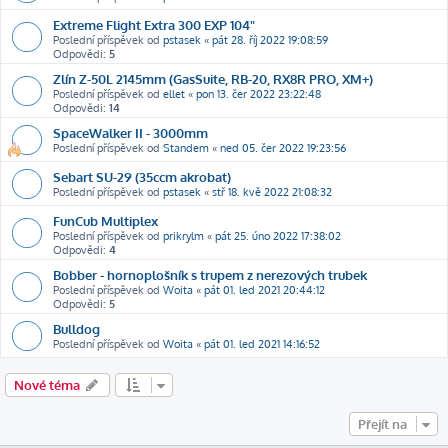
Extreme Flight Extra 300 EXP 104"
Poslední příspěvek od
pstasek
«
pát 28. říj 2022 19:08:59
Odpovědi:
5
Zlín Z-50L 2145mm (GasSuite, RB-20, RX8R PRO, XM+)
Poslední příspěvek od
ellet
«
pon 13. čer 2022 23:22:48
Odpovědi:
14
SpaceWalker II - 3000mm
Poslední příspěvek od
Standem
«
ned 05. čer 2022 19:23:56
Sebart SU-29 (35ccm akrobat)
Poslední příspěvek od
pstasek
«
stř 18. kvě 2022 21:08:32
FunCub Multiplex
Poslední příspěvek od
prikrylm
«
pát 25. úno 2022 17:38:02
Odpovědi:
4
Bobber - hornoplošník s trupem z nerezových trubek
Poslední příspěvek od
Woita
«
pát 01. led 2021 20:44:12
Odpovědi:
5
Bulldog
Poslední příspěvek od
Woita
«
pát 01. led 2021 14:16:52
Nové téma
Přejít na