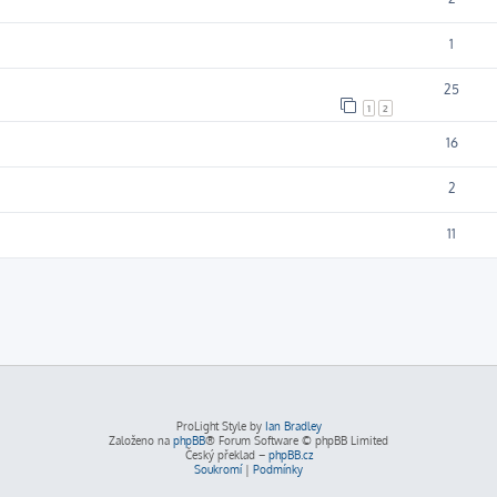
1
25
1
2
16
2
11
ProLight Style by
Ian Bradley
Založeno na
phpBB
® Forum Software © phpBB Limited
Český překlad –
phpBB.cz
Soukromí
|
Podmínky