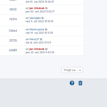
úte 01. srp 2023 15:26:57
od
Jan Urbánek
18510
pon 02. led 2023 11:02:17
od
sakulajda
74374
ned 11. zář 2022 19:55:15
od
Martin.picha
53664
sob 14. srp 2021 10:11:20
od
Horus27
20735
úte 16. bře 2021 13:11:11
od
Jan Urbánek
43489
pon 25. led 2021 9:43:35
Přejít na