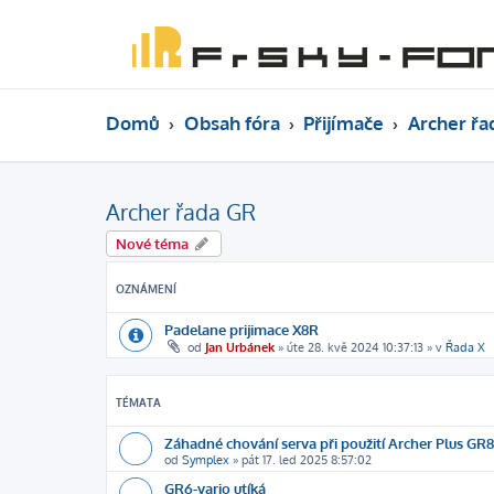
Domů
Obsah fóra
Přijímače
Archer řa
Archer řada GR
Nové téma
OZNÁMENÍ
Padelane prijimace X8R
od
Jan Urbánek
»
úte 28. kvě 2024 10:37:13
» v
Řada X
TÉMATA
Záhadné chování serva při použití Archer Plus GR8
od
Symplex
»
pát 17. led 2025 8:57:02
GR6-vario utíká