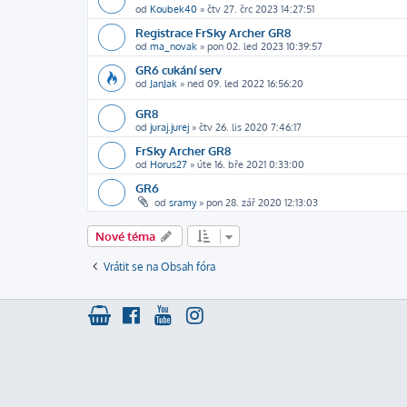
od
Koubek40
»
čtv 27. črc 2023 14:27:51
Registrace FrSky Archer GR8
od
ma_novak
»
pon 02. led 2023 10:39:57
GR6 cukání serv
od
JanJak
»
ned 09. led 2022 16:56:20
GR8
od
juraj.jurej
»
čtv 26. lis 2020 7:46:17
FrSky Archer GR8
od
Horus27
»
úte 16. bře 2021 0:33:00
GR6
od
sramy
»
pon 28. zář 2020 12:13:03
Nové téma
Vrátit se na Obsah fóra