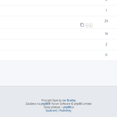
1
25
1
2
16
2
11
ProLight Style by
Ian Bradley
Založeno na
phpBB
® Forum Software © phpBB Limited
Český překlad –
phpBB.cz
Soukromí
|
Podmínky