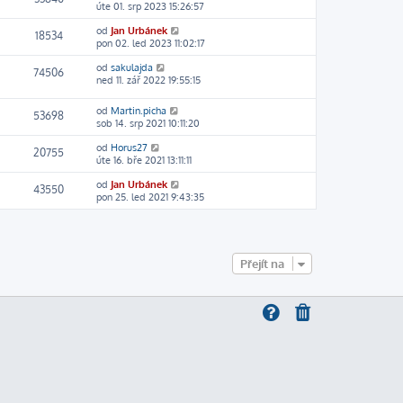
úte 01. srp 2023 15:26:57
od
Jan Urbánek
18534
pon 02. led 2023 11:02:17
od
sakulajda
74506
ned 11. zář 2022 19:55:15
od
Martin.picha
53698
sob 14. srp 2021 10:11:20
od
Horus27
20755
úte 16. bře 2021 13:11:11
od
Jan Urbánek
43550
pon 25. led 2021 9:43:35
Přejít na