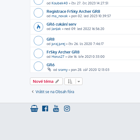
od
Koubek40
»
čtv 27. črc 2023 14:27:51
Registrace FrSky Archer GR8
od
ma_novak
»
pon 02. led 2023 10:39:57
GR6 cukání serv
od
JanJak
»
ned 09. led 2022 16:56:20
GR8
od
juraj.jurej
»
čtv 26. lis 2020 7:46:17
FrSky Archer GR8
od
Horus27
»
úte 16. bře 2021 0:33:00
GR6
od
sramy
»
pon 28. zář 2020 12:13:03
Nové téma
Vrátit se na Obsah fóra