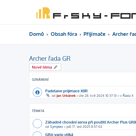
Domů
Obsah fóra
Přijímače
Archer řa
Archer řada GR
Nové téma
OZNÁMENÍ
Padelane prijimace X8R
od
Jan Urbánek
»
úte 28. kvě 2024 10:37:13
» v
Řada X
TÉMATA
Záhadné chování serva při použití Archer Plus GR8
od
Symplex
»
pát 17. led 2025 8:57:02
GR6-vario utíká