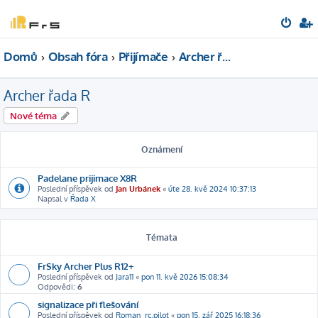
Domů
Obsah fóra
Přijímače
Archer řada R
Archer řada R
Nové téma
Oznámení
Padelane prijimace X8R
Poslední příspěvek od
Jan Urbánek
«
úte 28. kvě 2024 10:37:13
Napsal v
Řada X
Témata
FrSky Archer Plus R12+
Poslední příspěvek od
Jara11
«
pon 11. kvě 2026 15:08:34
Odpovědi:
6
signalizace při flešování
Poslední příspěvek od
Roman_rc.pilot
«
pon 15. zář 2025 16:18:36