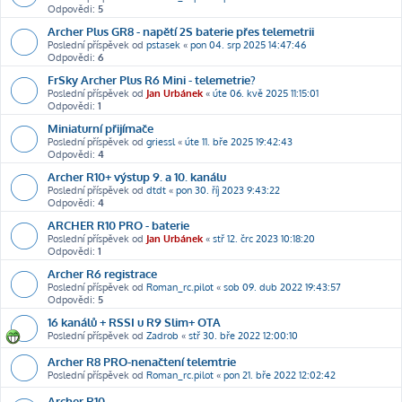
Odpovědi:
5
Archer Plus GR8 - napětí 2S baterie přes telemetrii
Poslední příspěvek od
pstasek
«
pon 04. srp 2025 14:47:46
Odpovědi:
6
FrSky Archer Plus R6 Mini - telemetrie?
Poslední příspěvek od
Jan Urbánek
«
úte 06. kvě 2025 11:15:01
Odpovědi:
1
Miniaturní přijímače
Poslední příspěvek od
griessl
«
úte 11. bře 2025 19:42:43
Odpovědi:
4
Archer R10+ výstup 9. a 10. kanálu
Poslední příspěvek od
dtdt
«
pon 30. říj 2023 9:43:22
Odpovědi:
4
ARCHER R10 PRO - baterie
Poslední příspěvek od
Jan Urbánek
«
stř 12. črc 2023 10:18:20
Odpovědi:
1
Archer R6 registrace
Poslední příspěvek od
Roman_rc.pilot
«
sob 09. dub 2022 19:43:57
Odpovědi:
5
16 kanálů + RSSI u R9 Slim+ OTA
Poslední příspěvek od
Zadrob
«
stř 30. bře 2022 12:00:10
Archer R8 PRO-nenačtení telemtrie
Poslední příspěvek od
Roman_rc.pilot
«
pon 21. bře 2022 12:02:42
Archer R10