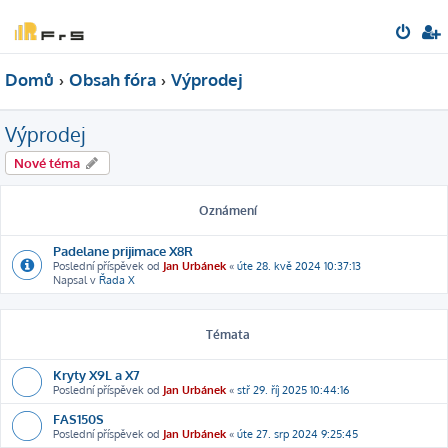
Domů
Obsah fóra
Výprodej
Výprodej
Nové téma
Oznámení
Padelane prijimace X8R
Poslední příspěvek od
Jan Urbánek
«
úte 28. kvě 2024 10:37:13
Napsal v
Řada X
Témata
Kryty X9L a X7
Poslední příspěvek od
Jan Urbánek
«
stř 29. říj 2025 10:44:16
FAS150S
Poslední příspěvek od
Jan Urbánek
«
úte 27. srp 2024 9:25:45