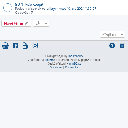
SD-1 - kde koupit
Poslední příspěvek od
prikrylm
«
sob 10. srp 2024 11:30:07
Odpovědi:
7
Nové téma
Přejít na
ProLight Style by
Ian Bradley
Založeno na
phpBB
® Forum Software © phpBB Limited
Český překlad –
phpBB.cz
Soukromí
|
Podmínky