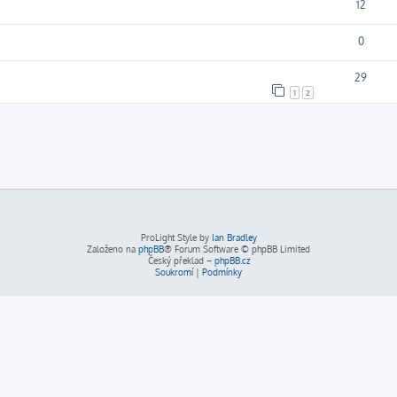
12
0
29
1
2
ProLight Style by
Ian Bradley
Založeno na
phpBB
® Forum Software © phpBB Limited
Český překlad –
phpBB.cz
Soukromí
|
Podmínky