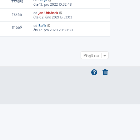
od
Baryk
777393
úte 13. pro 2022 10:32:48
od
Jan Urbánek
17266
úte 02. úno 2021 15:53:03
od
Bořík
111669
čtv 17. pro 2020 20:30:30
Přejít na