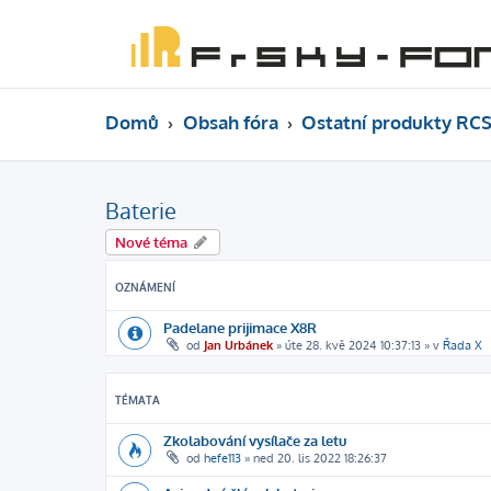
Domů
Obsah fóra
Ostatní produkty RCS
Baterie
Nové téma
OZNÁMENÍ
Padelane prijimace X8R
od
Jan Urbánek
»
úte 28. kvě 2024 10:37:13
» v
Řada X
TÉMATA
Zkolabování vysílače za letu
od
hefe113
»
ned 20. lis 2022 18:26:37