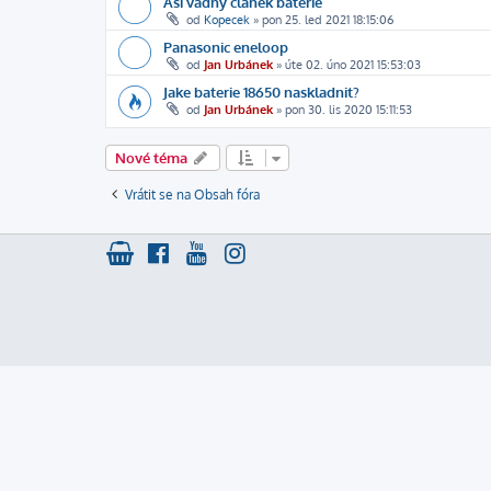
Asi vadný článek baterie
od
Kopecek
»
pon 25. led 2021 18:15:06
Panasonic eneloop
od
Jan Urbánek
»
úte 02. úno 2021 15:53:03
Jake baterie 18650 naskladnit?
od
Jan Urbánek
»
pon 30. lis 2020 15:11:53
Nové téma
Vrátit se na Obsah fóra