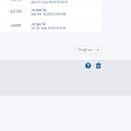
pát 03. úno 2023 15:02:51
od
ellet
322720
pon 04. říj 2021 23:01:58
od
Igor
44509
stř 22. dub 2020 9:31:14
Přejít na