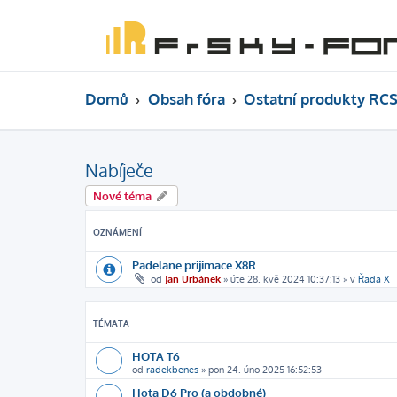
Domů
Obsah fóra
Ostatní produkty RCS
Nabíječe
Nové téma
OZNÁMENÍ
Padelane prijimace X8R
od
Jan Urbánek
»
úte 28. kvě 2024 10:37:13
» v
Řada X
TÉMATA
HOTA T6
od
radekbenes
»
pon 24. úno 2025 16:52:53
Hota D6 Pro (a obdobné)