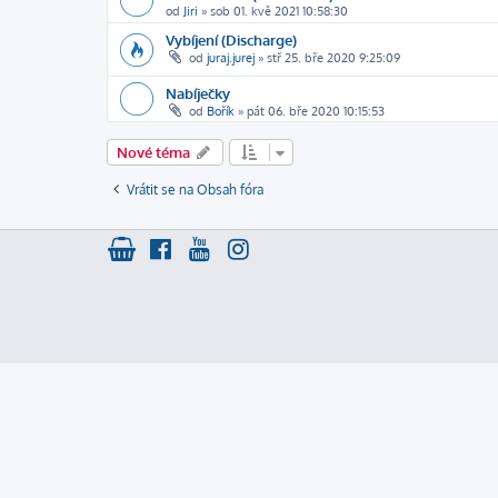
od
Jiri
»
sob 01. kvě 2021 10:58:30
Vybíjení (Discharge)
od
juraj.jurej
»
stř 25. bře 2020 9:25:09
Nabíječky
od
Bořík
»
pát 06. bře 2020 10:15:53
Nové téma
Vrátit se na Obsah fóra