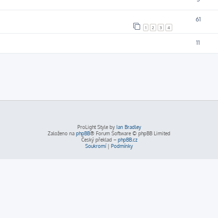
61
1
2
3
4
11
ProLight Style by
Ian Bradley
Založeno na
phpBB
® Forum Software © phpBB Limited
Český překlad –
phpBB.cz
Soukromí
|
Podmínky