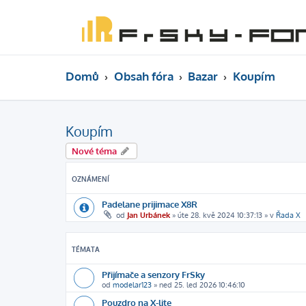
Domů
Obsah fóra
Bazar
Koupím
Koupím
Nové téma
OZNÁMENÍ
Padelane prijimace X8R
od
Jan Urbánek
»
úte 28. kvě 2024 10:37:13
» v
Řada X
TÉMATA
Přijímače a senzory FrSky
od
modelar123
»
ned 25. led 2026 10:46:10
Pouzdro na X-lite