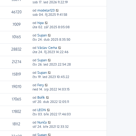
sob 17. led 2026 11:22:19
od
modelar123
46720
sob 04. říj 2025 9:41:58
od
hipa
7009
úte 02. zář 2025 8:05:08
od
Supan
10165
čtv 24. dub 2025 8:35:50
od
Václav Cerha
28832
úte 24. říj 2023 14:22:46
od
Supan
21274
čtv 26. led 2023 22:54:28
od
Supan
15819
čtv 19. led 2023 10:45:22
od
Fery
19070
ned 14. srp 2022 14:03:15
od
Bořík
17065
stř 20. dub 2022 12:05:11
od
LEON
17802
čtv 03. bře 2022 17:46:03
od
Nunča
18112
stř 24. bře 2021 12:33:32
od
Supan