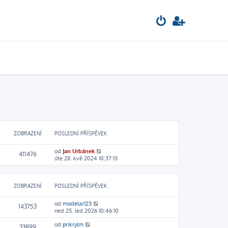
ZOBRAZENÍ
POSLEDNÍ PŘÍSPĚVEK
od
Jan Urbánek
411476
úte 28. kvě 2024 10:37:13
ZOBRAZENÍ
POSLEDNÍ PŘÍSPĚVEK
od
modelar123
143753
ned 25. led 2026 10:46:10
od
prikrylm
33899