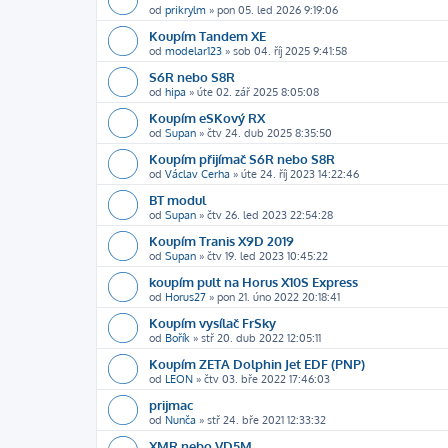
od
prikrylm
»
pon 05. led 2026 9:19:06
Koupím Tandem XE
od
modelar123
»
sob 04. říj 2025 9:41:58
S6R nebo S8R
od
hipa
»
úte 02. zář 2025 8:05:08
Koupím eSKový RX
od
Supan
»
čtv 24. dub 2025 8:35:50
Koupím přijímač S6R nebo S8R
od
Václav Cerha
»
úte 24. říj 2023 14:22:46
BT modul
od
Supan
»
čtv 26. led 2023 22:54:28
Koupím Tranis X9D 2019
od
Supan
»
čtv 19. led 2023 10:45:22
koupím pult na Horus X10S Express
od
Horus27
»
pon 21. úno 2022 20:18:41
Koupím vysílač FrSky
od
Bořík
»
stř 20. dub 2022 12:05:11
Koupím ZETA Dolphin Jet EDF (PNP)
od
LEON
»
čtv 03. bře 2022 17:46:03
prijmac
od
Nunča
»
stř 24. bře 2021 12:33:32
XMR nebo VD5M