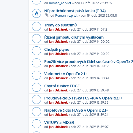
od
Roman_rc.pilot
»
ned 13. bře 2022 23:39:39
NEprotichůdnost pásů tanku (T-34)
od
Roman_rc.pilot
»
pon 19. dub 2021 23:05:11
Trimy do subtrimů
od
Jan Urbánek
»
sob 27. dub 2019 14:01:12
Řízení gimbalu druhým vysílačem
od
Jan Urbánek
»
sob 27. dub 2019 14:00:02
Chcípák plynu
od
Jan Urbánek
»
sob 27. dub 2019 14:00:20
Použití více proudových čidel současně v OpenTx 2
od
Jan Urbánek
»
sob 27. dub 2019 14:00:56
Variometr v OpenTx 2.1+
od
Jan Urbánek
»
sob 27. dub 2019 14:00:41
Chytrá funkce EDGE
od
Jan Urbánek
»
sob 27. dub 2019 13:59:48
Proudové čidlo FrSky FCS-40A v OpenTx2.1+
od
Jan Urbánek
»
sob 27. dub 2019 13:59:35
Napěťové čidlo FLVSS v OpenTx 2.1+
od
Jan Urbánek
»
sob 27. dub 2019 13:59:21
VSTUPY a MIXER
od
Jan Urbánek
»
sob 27. dub 2019 13:59:07