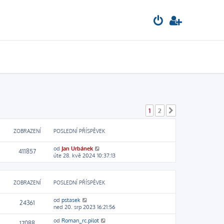
1
2
Další
ZOBRAZENÍ
POSLEDNÍ PŘÍSPĚVEK
od
Jan Urbánek
411857
úte 28. kvě 2024 10:37:13
ZOBRAZENÍ
POSLEDNÍ PŘÍSPĚVEK
od
pstasek
24361
ned 20. srp 2023 16:21:56
od
Roman_rc.pilot
17088