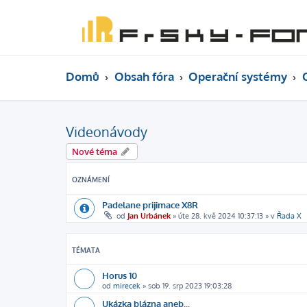
Domů
Obsah fóra
Operační systémy
Videonávody
Nové téma
OZNÁMENÍ
Padelane prijimace X8R
od
Jan Urbánek
»
úte 28. kvě 2024 10:37:13
» v
Řada X
TÉMATA
Horus 10
od
mirecek
»
sob 19. srp 2023 19:03:28
Ukázka blázna aneb...