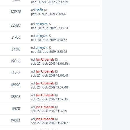
ned 13. bře 2022 23:39:39
od
Bořík
121979
pát 23. dub 2021 7:31:44
od
prikrylm
22497
ned 28. dub 2019 21:35:23
od
prikrylm
21706
ned 28. dub 2019 18:31:32
od
prikrylm
24318
ned 28. dub 2019 13:51:22
od
Jan Urbánek
19056
sob 27. dub 2019 14:00:56
od
Jan Urbánek
18756
sob 27. dub 2019 14:00:41
od
Jan Urbánek
18990
sob 27. dub 2019 13:59:48
od
Jan Urbánek
18806
sob 27. dub 2019 13:59:35
od
Jan Urbánek
19128
sob 27. dub 2019 13:59:21
od
Jan Urbánek
19005
sob 27. dub 2019 13:59:07