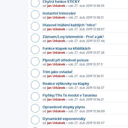
Chytrá funkce STICKY
od
Jan Urbánek
»
sob 27. dub 2019 13:58:35
Instantní trimování
od
Jan Urbánek
»
sob 27. dub 2019 13:58:21
Hlasové hlášení každých "něco"
od
Jan Urbánek
»
sob 27. dub 2019 13:58:07
Záznam/Log telemetrie - Proč a jak?
od
Jan Urbánek
»
sob 27. dub 2019 13:57:46
Funkce klapek na křidélkách
od
Jan Urbánek
»
sob 27. dub 2019 13:57:28
Pípnutí při středové poloze
od
Jan Urbánek
»
sob 27. dub 2019 13:57:11
Trim jako ovladač
od
Jan Urbánek
»
sob 27. dub 2019 13:56:51
Reakce výškovky na klapky
od
Jan Urbánek
»
sob 27. dub 2019 13:56:37
FlySky/T9x Tx modul v Taranisu
od
Jan Urbánek
»
sob 27. dub 2019 13:56:21
Opravdové stopky plynu
od
Jan Urbánek
»
sob 27. dub 2019 13:56:00
Dynamické exponenciály
od
Jan Urbánek
»
sob 27. dub 2019 13:55:47