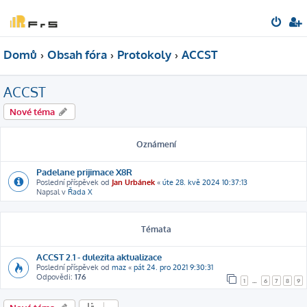
Domů
Obsah fóra
Protokoly
ACCST
ACCST
Nové téma
Oznámení
Padelane prijimace X8R
Poslední příspěvek od
Jan Urbánek
«
úte 28. kvě 2024 10:37:13
Napsal v
Řada X
Témata
ACCST 2.1 - dulezita aktualizace
Poslední příspěvek od
maz
«
pát 24. pro 2021 9:30:31
Odpovědi:
176
1
…
6
7
8
9