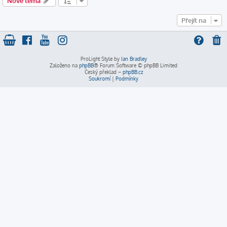
Nové téma
Přejít na
ProLight Style by
Ian Bradley
Založeno na
phpBB
® Forum Software © phpBB Limited
Český překlad –
phpBB.cz
Soukromí
|
Podmínky