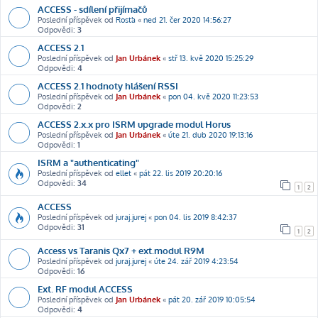
ACCESS - sdílení přijímačů
Poslední příspěvek od
Rosťa
«
ned 21. čer 2020 14:56:27
Odpovědi:
3
ACCESS 2.1
Poslední příspěvek od
Jan Urbánek
«
stř 13. kvě 2020 15:25:29
Odpovědi:
4
ACCESS 2.1 hodnoty hlášení RSSI
Poslední příspěvek od
Jan Urbánek
«
pon 04. kvě 2020 11:23:53
Odpovědi:
2
ACCESS 2.x.x pro ISRM upgrade modul Horus
Poslední příspěvek od
Jan Urbánek
«
úte 21. dub 2020 19:13:16
Odpovědi:
1
ISRM a "authenticating"
Poslední příspěvek od
ellet
«
pát 22. lis 2019 20:20:16
Odpovědi:
34
1
2
ACCESS
Poslední příspěvek od
juraj.jurej
«
pon 04. lis 2019 8:42:37
Odpovědi:
31
1
2
Access vs Taranis Qx7 + ext.modul R9M
Poslední příspěvek od
juraj.jurej
«
úte 24. zář 2019 4:23:54
Odpovědi:
16
Ext. RF modul ACCESS
Poslední příspěvek od
Jan Urbánek
«
pát 20. zář 2019 10:05:54
Odpovědi:
4