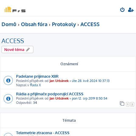
Domů
Obsah fóra
Protokoly
ACCESS
ACCESS
Nové téma
Oznámení
Padelane prijimace X8R
Poslední příspěvek od
Jan Urbánek
«
úte 28. kvě 2024 10:37:13
Napsal v
Řada X
Rádia a přijímače podporující ACCESS
Poslední příspěvek od
Jan Urbánek
«
pon 12. srp 2019 8:50:54
Odpovědi:
34
1
2
Témata
Telemetrie ztracena - ACCESS