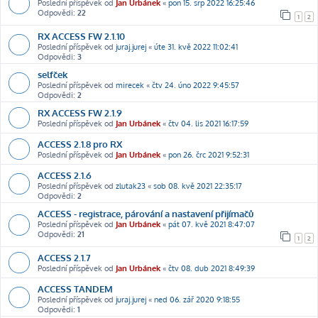
Poslední příspěvek od
Jan Urbánek
«
pon 15. srp 2022 16:25:46
Odpovědi:
22
1
2
RX ACCESS FW 2.1.10
Poslední příspěvek od
juraj.jurej
«
úte 31. kvě 2022 11:02:41
Odpovědi:
3
selfček
Poslední příspěvek od
mirecek
«
čtv 24. úno 2022 9:45:57
Odpovědi:
2
RX ACCESS FW 2.1.9
Poslední příspěvek od
Jan Urbánek
«
čtv 04. lis 2021 16:17:59
ACCESS 2.1.8 pro RX
Poslední příspěvek od
Jan Urbánek
«
pon 26. črc 2021 9:52:31
ACCESS 2.1.6
Poslední příspěvek od
zlutak23
«
sob 08. kvě 2021 22:35:17
Odpovědi:
2
ACCESS - registrace, párování a nastavení přijímačů
Poslední příspěvek od
Jan Urbánek
«
pát 07. kvě 2021 8:47:07
Odpovědi:
21
1
2
ACCESS 2.1.7
Poslední příspěvek od
Jan Urbánek
«
čtv 08. dub 2021 8:49:39
ACCESS TANDEM
Poslední příspěvek od
juraj.jurej
«
ned 06. zář 2020 9:18:55
Odpovědi:
1