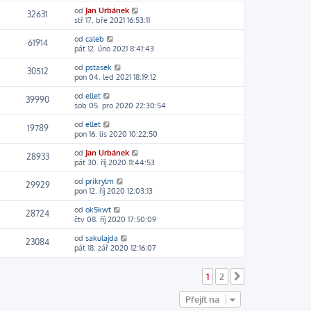
od
Jan Urbánek
32631
stř 17. bře 2021 16:53:11
od
caleb
61914
pát 12. úno 2021 8:41:43
od
pstasek
30512
pon 04. led 2021 18:19:12
od
ellet
39990
sob 05. pro 2020 22:30:54
od
ellet
19789
pon 16. lis 2020 10:22:50
od
Jan Urbánek
28933
pát 30. říj 2020 11:44:53
od
prikrylm
29929
pon 12. říj 2020 12:03:13
od
ok5kwt
28724
čtv 08. říj 2020 17:50:09
od
sakulajda
23084
pát 18. zář 2020 12:16:07
1
2
Další
Přejít na