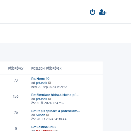
PŘÍSPĚVKY
POSLEDNÍ PŘÍSPĚVEK
Re: Horus 10
73
Z
od
pstasek
o
ned 20. srp 2023 16:21:56
b
Re: Simulace hidraulickeho pí…
r
156
Z
od
pstasek
a
o
čtv 31. říj 2024 15:47:32
z
b
i
Re: Popis spínačů a potenciom…
r
t
76
Z
od
Supan
a
p
o
čtv 28. lis 2024 14:38:44
z
o
b
i
s
Re: Cestina 0605
r
t
l
5
Z