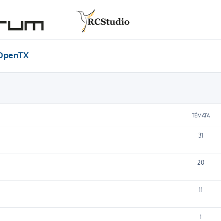
OpenTX
TÉMATA
31
20
11
1