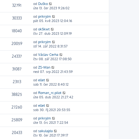
od
Duško
32791
úte 13. čer 2023 9:26:02
od
prikrylm
30333
pát 05. kvě 2023 12:04:16
od
ok5kwt
18040
čtv 27. dub 2023 12:09:19
od
prikrylm
20059
stř 14. zář 2022 8:31:57
od
Václav Cerha
24337
čtv 08. zář 2022 17:08:50
od
ZS-Man
31087
ned 07. srp 2022 21:43:59
od
ellet
23113
sob 11. čer 2022 8:40:12
od
Roman_rc.pilot
38825
úte 05. dub 2022 21:27:42
od
ellet
27260
sob 30. říj 2021 20:53:55
od
prikrylm
25809
úte 13. črc 2021 7:22:54
od
sakulajda
20433
čtv 10. čer 2021 17:39:17