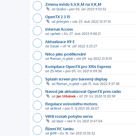
Zmena módu S,V,K,M na V,K,M
od
Duško
»
pon 05. čer 2023 9:53:52
OpenTX 2.3.15
od
prikrylm
»
sob 23. dub 2022 13:37:14
Internal Access
od
vprheli
»
čtv 27. dub 2023 9:08:21
Aktualizace X9 E
od
Sosak
»
stř 14. zář 2022 3:23:27
Něco jako poděkování
od
Roman_rc.pilot
»
úte 09. srp 2022 21:31:51
Kompilace OpenTX pro X10s Express
od
ZS-Man
»
pon 05. črc 2021 0:09:38
Splash screen pro barevný display
od
Roman_rc.pilot
»
pát 15. dub 2022 9:37:38
Navod jak aktualizovat OpenTX pres radio
od
Jan Urbánek
»
stř 29. črc 2020 13:20:59
Regulace volnoběhu motoru..
od
ok5kwt
»
pon 11. říj 2021 20:26:07
Větší rozsah pohybu serva
od
libor
»
ned 11. črc 2021 21:47:04
Řízení RC tanku
od
jb59
»
čtv 10. čer 2021 13:35:32