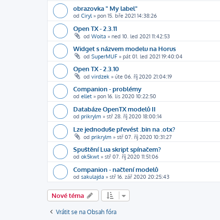
obrazovka " My label"
od
Ciryl
»
pon 15. bře 2021 14:38:26
Open TX - 2.3.11
od
Woita
»
ned 10. led 2021 11:42:53
Widget s názvem modelu na Horus
od
SuperMUF
»
pát 01. led 2021 19:40:04
Open TX - 2.3.10
od
virdzek
»
úte 06. říj 2020 21:04:19
Companion - problémy
od
ellet
»
pon 16. lis 2020 10:22:50
Databáze OpenTX modelů II
od
prikrylm
»
stř 28. říj 2020 18:00:14
Lze jednoduše převést .bin na .otx?
od
prikrylm
»
stř 07. říj 2020 10:31:27
Spuštění Lua skript spínačem?
od
ok5kwt
»
stř 07. říj 2020 11:51:06
Companion - načtení modelů
od
sakulajda
»
stř 16. zář 2020 20:25:43
Nové téma
Vrátit se na Obsah fóra