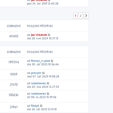
od
Jan Urbánek
a
p
e
o
pon 24. čer 2019 12:40:28
z
o
d
b
i
s
n
r
t
l
í
a
p
e
p
1
2
Další
z
o
d
ř
i
s
n
í
t
l
í
s
ZOBRAZENÍ
POSLEDNÍ PŘÍSPĚVEK
p
e
p
p
o
d
ř
ě
od
Jan Urbánek
s
n
í
v
411450
úte 28. kvě 2024 10:37:13
l
í
s
e
e
p
p
k
d
ř
ě
n
í
v
ZOBRAZENÍ
POSLEDNÍ PŘÍSPĚVEK
í
s
e
p
p
k
ř
ě
od
Roman_rc.pilot
1993714
í
v
úte 30. zář 2025 10:56:46
s
e
p
k
od
prikrylm
ě
11059
ned 07. zář 2025 19:08:28
v
e
od
radekbenes
21570
k
úte 20. úno 2024 12:27:53
od
radekbenes
100636
stř 08. lis 2023 15:39:56
od
Rady4
21967
úte 26. zář 2023 21:41:10