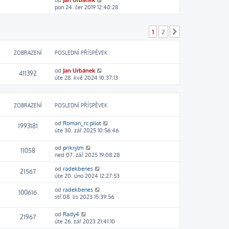
od
Jan Urbánek
a
p
e
o
pon 24. čer 2019 12:40:28
z
o
d
b
i
s
n
r
t
l
í
a
p
e
p
1
2
Další
z
o
d
ř
i
s
n
í
t
l
í
s
ZOBRAZENÍ
POSLEDNÍ PŘÍSPĚVEK
p
e
p
p
o
d
ř
ě
od
Jan Urbánek
s
n
í
v
411392
úte 28. kvě 2024 10:37:13
l
í
s
e
e
p
p
k
d
ř
ě
n
í
v
ZOBRAZENÍ
POSLEDNÍ PŘÍSPĚVEK
í
s
e
p
p
k
ř
ě
od
Roman_rc.pilot
1993181
í
v
úte 30. zář 2025 10:56:46
s
e
p
k
od
prikrylm
ě
11058
ned 07. zář 2025 19:08:28
v
e
od
radekbenes
21567
k
úte 20. úno 2024 12:27:53
od
radekbenes
100616
stř 08. lis 2023 15:39:56
od
Rady4
21967
úte 26. zář 2023 21:41:10