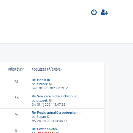
PŘÍSPĚVKY
POSLEDNÍ PŘÍSPĚVEK
Re: Horus 10
73
Z
od
pstasek
o
ned 20. srp 2023 16:21:56
b
Re: Simulace hidraulickeho pí…
r
156
Z
od
pstasek
a
o
čtv 31. říj 2024 15:47:32
z
b
i
Re: Popis spínačů a potenciom…
r
t
76
Z
od
Supan
a
p
o
čtv 28. lis 2024 14:38:44
z
o
b
i
s
Re: Cestina 0605
r
t
l
5
Z