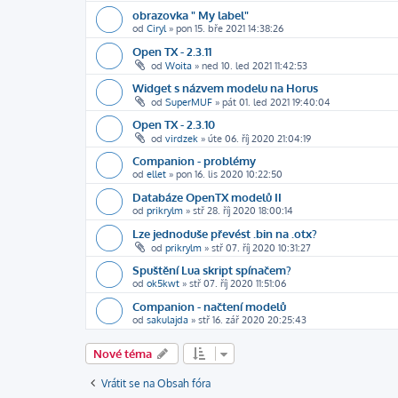
obrazovka " My label"
od
Ciryl
»
pon 15. bře 2021 14:38:26
Open TX - 2.3.11
od
Woita
»
ned 10. led 2021 11:42:53
Widget s názvem modelu na Horus
od
SuperMUF
»
pát 01. led 2021 19:40:04
Open TX - 2.3.10
od
virdzek
»
úte 06. říj 2020 21:04:19
Companion - problémy
od
ellet
»
pon 16. lis 2020 10:22:50
Databáze OpenTX modelů II
od
prikrylm
»
stř 28. říj 2020 18:00:14
Lze jednoduše převést .bin na .otx?
od
prikrylm
»
stř 07. říj 2020 10:31:27
Spuštění Lua skript spínačem?
od
ok5kwt
»
stř 07. říj 2020 11:51:06
Companion - načtení modelů
od
sakulajda
»
stř 16. zář 2020 20:25:43
Nové téma
Vrátit se na Obsah fóra