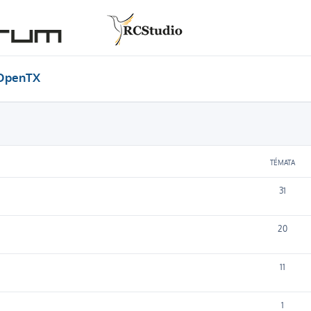
OpenTX
TÉMATA
31
20
11
1