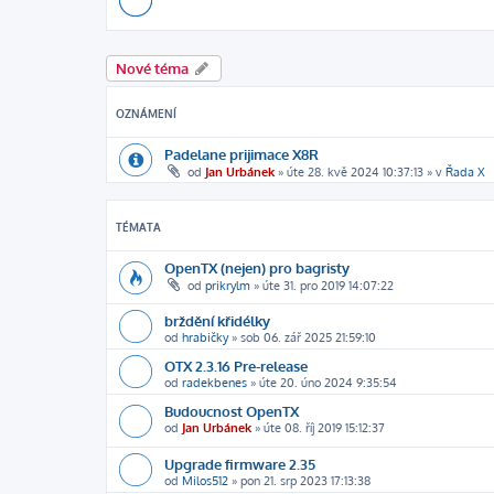
Nové téma
OZNÁMENÍ
Padelane prijimace X8R
od
Jan Urbánek
»
úte 28. kvě 2024 10:37:13
» v
Řada X
TÉMATA
OpenTX (nejen) pro bagristy
od
prikrylm
»
úte 31. pro 2019 14:07:22
brždění křidélky
od
hrabičky
»
sob 06. zář 2025 21:59:10
OTX 2.3.16 Pre-release
od
radekbenes
»
úte 20. úno 2024 9:35:54
Budoucnost OpenTX
od
Jan Urbánek
»
úte 08. říj 2019 15:12:37
Upgrade firmware 2.35
od
Milos512
»
pon 21. srp 2023 17:13:38