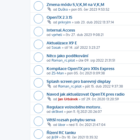
Zmena módu S,V,K,M na V,K,M
od
Duško
»
pon 05. čer 2023 9:53:52
OpenTX 2.3.15
od
prikrylm
»
sob 23. dub 2022 13:37:14
Internal Access
od
vprheli
»
čtv 27. dub 2023 9:08:21
Aktualizace X9 E
od
Sosak
»
stř 14. zář 2022 3:23:27
Něco jako poděkování
od
Roman_rc.pilot
»
úte 09. srp 2022 21:31:51
Kompilace OpenTX pro X10s Express
od
ZS-Man
»
pon 05. črc 2021 0:09:38
Splash screen pro barevný display
od
Roman_rc.pilot
»
pát 15. dub 2022 9:37:38
Navod jak aktualizovat OpenTX pres radio
od
Jan Urbánek
»
stř 29. črc 2020 13:20:59
Regulace volnoběhu motoru..
od
ok5kwt
»
pon 11. říj 2021 20:26:07
Větší rozsah pohybu serva
od
libor
»
ned 11. črc 2021 21:47:04
Řízení RC tanku
od
jb59
»
čtv 10. čer 2021 13:35:32