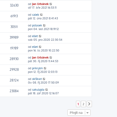
od
Jan Urbánek
32630
stř 17. bře 2021 16:53:11
od
caleb
61913
pát 12. úno 2021 8:41:43
od
pstasek
30511
pon 04. led 2021 18:19:12
od
ellet
39989
sob 05. pro 2020 22:30:54
od
ellet
19789
pon 16. lis 2020 10:22:50
od
Jan Urbánek
28930
pát 30. říj 2020 11:44:53
od
prikrylm
29928
pon 12. říj 2020 12:03:13
od
ok5kwt
28724
čtv 08. říj 2020 17:50:09
od
sakulajda
23084
pát 18. zář 2020 12:16:07
1
2
Další
Přejít na