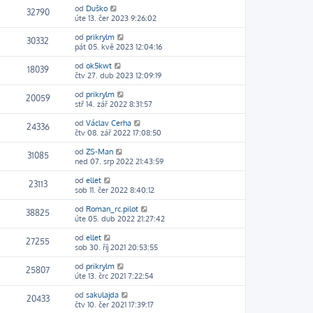
od
Duško
32790
úte 13. čer 2023 9:26:02
od
prikrylm
30332
pát 05. kvě 2023 12:04:16
od
ok5kwt
18039
čtv 27. dub 2023 12:09:19
od
prikrylm
20059
stř 14. zář 2022 8:31:57
od
Václav Cerha
24336
čtv 08. zář 2022 17:08:50
od
ZS-Man
31085
ned 07. srp 2022 21:43:59
od
ellet
23113
sob 11. čer 2022 8:40:12
od
Roman_rc.pilot
38825
úte 05. dub 2022 21:27:42
od
ellet
27255
sob 30. říj 2021 20:53:55
od
prikrylm
25807
úte 13. črc 2021 7:22:54
od
sakulajda
20433
čtv 10. čer 2021 17:39:17