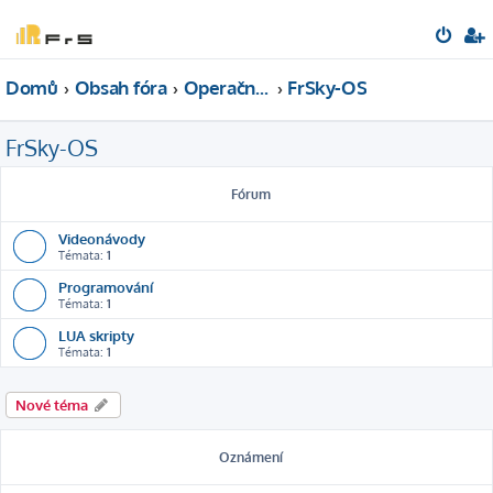
Domů
Obsah fóra
Operační systémy
FrSky-OS
FrSky-OS
Fórum
Videonávody
Témata:
1
Programování
Témata:
1
LUA skripty
Témata:
1
Nové téma
Oznámení