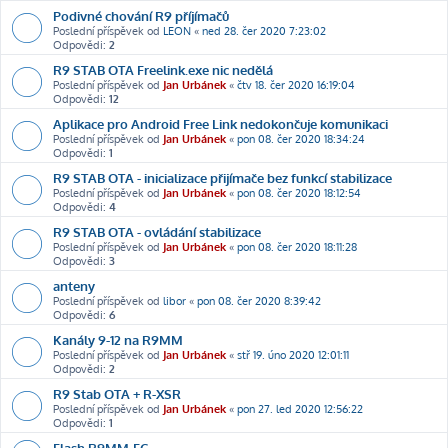
Podivné chování R9 příjímačů
Poslední příspěvek od
LEON
«
ned 28. čer 2020 7:23:02
Odpovědi:
2
R9 STAB OTA Freelink.exe nic nedělá
Poslední příspěvek od
Jan Urbánek
«
čtv 18. čer 2020 16:19:04
Odpovědi:
12
Aplikace pro Android Free Link nedokončuje komunikaci
Poslední příspěvek od
Jan Urbánek
«
pon 08. čer 2020 18:34:24
Odpovědi:
1
R9 STAB OTA - inicializace přijímače bez funkcí stabilizace
Poslední příspěvek od
Jan Urbánek
«
pon 08. čer 2020 18:12:54
Odpovědi:
4
R9 STAB OTA - ovládání stabilizace
Poslední příspěvek od
Jan Urbánek
«
pon 08. čer 2020 18:11:28
Odpovědi:
3
anteny
Poslední příspěvek od
libor
«
pon 08. čer 2020 8:39:42
Odpovědi:
6
Kanály 9-12 na R9MM
Poslední příspěvek od
Jan Urbánek
«
stř 19. úno 2020 12:01:11
Odpovědi:
2
R9 Stab OTA + R-XSR
Poslední příspěvek od
Jan Urbánek
«
pon 27. led 2020 12:56:22
Odpovědi:
1
Flash R9MM-FC