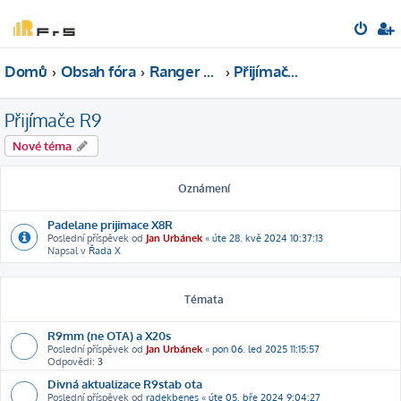
Domů
Obsah fóra
Ranger 9 - 868Hz
Přijímače R9
Přijímače R9
Nové téma
Oznámení
Padelane prijimace X8R
Poslední příspěvek od
Jan Urbánek
«
úte 28. kvě 2024 10:37:13
Napsal v
Řada X
Témata
R9mm (ne OTA) a X20s
Poslední příspěvek od
Jan Urbánek
«
pon 06. led 2025 11:15:57
Odpovědi:
3
Divná aktualizace R9stab ota
Poslední příspěvek od
radekbenes
«
úte 05. bře 2024 9:04:27