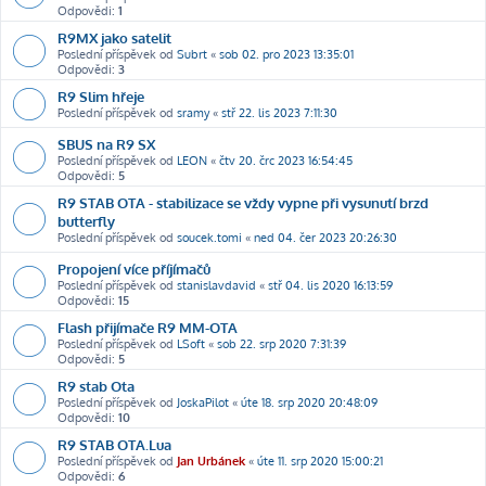
Odpovědi:
1
R9MX jako satelit
Poslední příspěvek od
Subrt
«
sob 02. pro 2023 13:35:01
Odpovědi:
3
R9 Slim hřeje
Poslední příspěvek od
sramy
«
stř 22. lis 2023 7:11:30
SBUS na R9 SX
Poslední příspěvek od
LEON
«
čtv 20. črc 2023 16:54:45
Odpovědi:
5
R9 STAB OTA - stabilizace se vždy vypne při vysunutí brzd
butterfly
Poslední příspěvek od
soucek.tomi
«
ned 04. čer 2023 20:26:30
Propojení více příjímačů
Poslední příspěvek od
stanislavdavid
«
stř 04. lis 2020 16:13:59
Odpovědi:
15
Flash přijímače R9 MM-OTA
Poslední příspěvek od
LSoft
«
sob 22. srp 2020 7:31:39
Odpovědi:
5
R9 stab Ota
Poslední příspěvek od
JoskaPilot
«
úte 18. srp 2020 20:48:09
Odpovědi:
10
R9 STAB OTA.Lua
Poslední příspěvek od
Jan Urbánek
«
úte 11. srp 2020 15:00:21
Odpovědi:
6