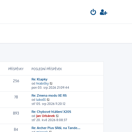
PŘÍSPĚVKY
POSLEDNÍ PŘÍSPĚVEK
Re: Klapky
256
Z
od
hrabičky
o
pon 03. srp 2026 21:09:44
b
Re: Zmena modu XE RS
r
78
Z
od
lubošš
a
o
stř 05. srp 2026 11:20:12
z
b
i
Re: Chybové hlášení X20S
r
t
893
Z
od
Jan Urbánek
a
p
o
stř 20. kvě 2026 8:08:37
z
o
b
i
s
Re: Archer Plus SR6L na Tande…
r
t
l
84
Z