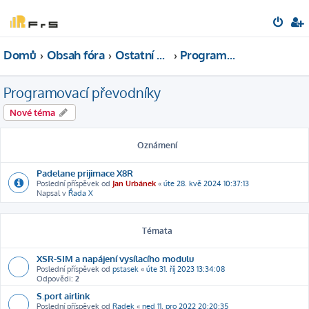
Domů
Obsah fóra
Ostatní elektronika
Programovací převodníky
Programovací převodníky
Nové téma
Oznámení
Padelane prijimace X8R
Poslední příspěvek od
Jan Urbánek
«
úte 28. kvě 2024 10:37:13
Napsal v
Řada X
Témata
XSR-SIM a napájení vysílacího modulu
Poslední příspěvek od
pstasek
«
úte 31. říj 2023 13:34:08
Odpovědi:
2
S.port airlink
Poslední příspěvek od
Radek
«
ned 11. pro 2022 20:20:35