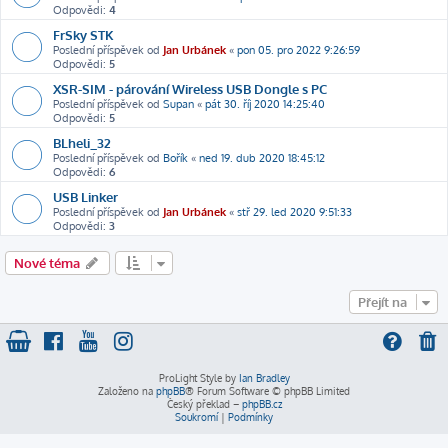
Odpovědi:
4
FrSky STK
Poslední příspěvek od
Jan Urbánek
«
pon 05. pro 2022 9:26:59
Odpovědi:
5
XSR-SIM - párování Wireless USB Dongle s PC
Poslední příspěvek od
Supan
«
pát 30. říj 2020 14:25:40
Odpovědi:
5
BLheli_32
Poslední příspěvek od
Bořík
«
ned 19. dub 2020 18:45:12
Odpovědi:
6
USB Linker
Poslední příspěvek od
Jan Urbánek
«
stř 29. led 2020 9:51:33
Odpovědi:
3
Nové téma
Přejít na
ProLight Style by
Ian Bradley
Založeno na
phpBB
® Forum Software © phpBB Limited
Český překlad –
phpBB.cz
Soukromí
|
Podmínky