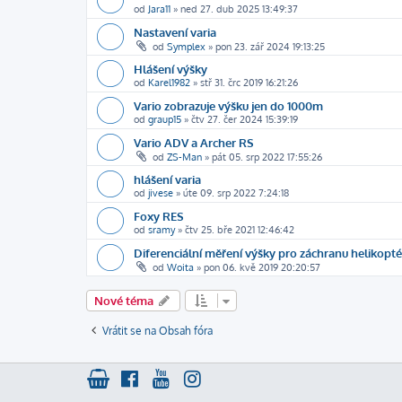
od
Jara11
»
ned 27. dub 2025 13:49:37
Nastavení varia
od
Symplex
»
pon 23. zář 2024 19:13:25
Hlášení výšky
od
Karel1982
»
stř 31. črc 2019 16:21:26
Vario zobrazuje výšku jen do 1000m
od
graup15
»
čtv 27. čer 2024 15:39:19
Vario ADV a Archer RS
od
ZS-Man
»
pát 05. srp 2022 17:55:26
hlášení varia
od
jivese
»
úte 09. srp 2022 7:24:18
Foxy RES
od
sramy
»
čtv 25. bře 2021 12:46:42
Diferenciální měření výšky pro záchranu helikopté
od
Woita
»
pon 06. kvě 2019 20:20:57
Nové téma
Vrátit se na Obsah fóra