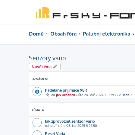
Domů
Obsah fóra
Palubní elektronika
Senzory vario
Nové téma
OZNÁMENÍ
Padelane prijimace X8R
od
Jan Urbánek
»
úte 28. kvě 2024 10:37:13
» v
Řada X
TÉMATA
Jak zprovoznit sentzor vario
od
Jara11
»
úte 03. čer 2025 11:22:50
Reset Varia.