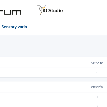
Senzory vario
ODPOVĚDI
0
ODPOVĚDI
1
1