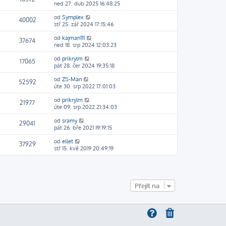
ned 27. dub 2025 16:48:25
od
Symplex
40002
stř 25. zář 2024 17:15:46
od
kajman111
37674
ned 18. srp 2024 12:03:23
od
prikrylm
17065
pát 28. čer 2024 19:35:18
od
ZS-Man
52592
úte 30. srp 2022 17:01:03
od
prikrylm
21977
úte 09. srp 2022 21:34:03
od
sramy
29041
pát 26. bře 2021 19:19:15
od
ellet
37929
stř 15. kvě 2019 20:49:19
Přejít na