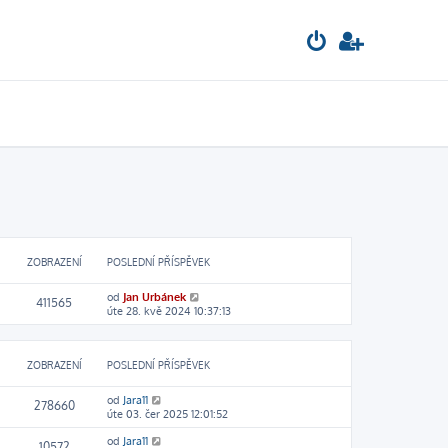
ZOBRAZENÍ
POSLEDNÍ PŘÍSPĚVEK
od
Jan Urbánek
411565
úte 28. kvě 2024 10:37:13
ZOBRAZENÍ
POSLEDNÍ PŘÍSPĚVEK
od
Jara11
278660
úte 03. čer 2025 12:01:52
od
Jara11
10572