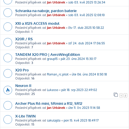
Poslední příspěvek od
Jan Urbánek
«
sob 03. kvě 2025 13:26:34
Schranka na naboje, pardon baterie
Poslední příspěvek od
Jan Urbánek
«
sob 03. kvě 2025 12:08:10
X10 a X12S ACCESS modul
Poslední příspěvek od
Jan Urbánek
«
čtv 17. dub 2025 10:58:22
Odpovědi:
1
X20R / RS
Poslední příspěvek od
Jan Urbánek
«
stř 24. dub 2024 17:06:55
Odpovědi:
7
TANDEM X20 PRO | AeroWingEdition
Poslední příspěvek od
graup15
«
pát 23. úno 2024 15:30:17
Odpovědi:
3
X20 Pro
Poslední příspěvek od
Roman_rc.pilot
«
úte 06. úno 2024 8:50:18
Odpovědi:
16
Neuron II
Poslední příspěvek od
Lukasso
«
pát 18. srp 2023 22:49:02
Odpovědi:
25
1
2
Archer Plus R6 mini, SRmini a R12, SR12
Poslední příspěvek od
Jan Urbánek
«
úte 11. črc 2023 11:14:58
X-Lite TWIN
Poslední příspěvek od
sakulajda
«
pon 15. kvě 2023 18:49:17
Odpovědi:
15