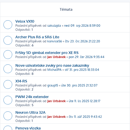
Témata
Velox VX10
Poslední příspěvek od
sakulajda
«
ned 09. srp 2026 8:59:00
Odpovědi:
1
Archer Plus R6 a SR6 Lite
Poslední příspěvek od
konvice56
«
čtv 23. črc 2026 21:22:20
Odpovědi:
6
FrSky 5D gimbal extender pro XE RS
Poslední příspěvek od
Jan Urbánek
«
pon 29. čer 2026 9:35:44
Nove uzivatelske zvuky pro nase zakazniky
Poslední příspěvek od
Michal1PA
«
stř 31. pro 2025 18:33:04
Odpovědi:
8
X14-RS
Poslední příspěvek od
graup15
«
úte 30. pro 2025 21:32:07
Odpovědi:
2
PWM 24k extender
Poslední příspěvek od
Jan Urbánek
«
úte 11. lis 2025 12:28:17
Odpovědi:
5
Neuron Ultra 32A
Poslední příspěvek od
Jan Urbánek
«
čtv 11. zář 2025 9:43:42
Odpovědi:
1
Penova vlozka