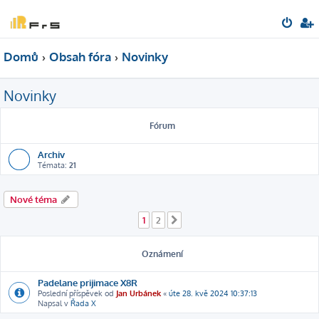
Domů
Obsah fóra
Novinky
Novinky
Fórum
Archiv
Témata:
21
Nové téma
1
2
Další
Oznámení
Padelane prijimace X8R
Poslední příspěvek od
Jan Urbánek
«
úte 28. kvě 2024 10:37:13
Napsal v
Řada X