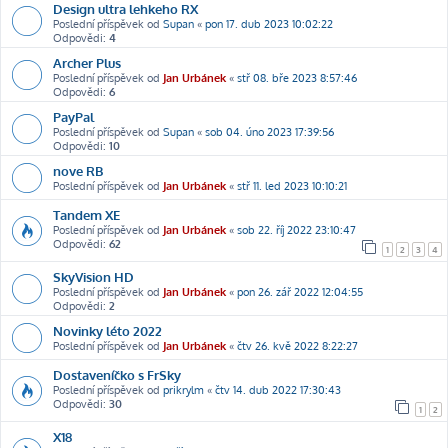
Design ultra lehkeho RX
Poslední příspěvek od
Supan
«
pon 17. dub 2023 10:02:22
Odpovědi:
4
Archer Plus
Poslední příspěvek od
Jan Urbánek
«
stř 08. bře 2023 8:57:46
Odpovědi:
6
PayPal
Poslední příspěvek od
Supan
«
sob 04. úno 2023 17:39:56
Odpovědi:
10
nove RB
Poslední příspěvek od
Jan Urbánek
«
stř 11. led 2023 10:10:21
Tandem XE
Poslední příspěvek od
Jan Urbánek
«
sob 22. říj 2022 23:10:47
Odpovědi:
62
1
2
3
4
SkyVision HD
Poslední příspěvek od
Jan Urbánek
«
pon 26. zář 2022 12:04:55
Odpovědi:
2
Novinky léto 2022
Poslední příspěvek od
Jan Urbánek
«
čtv 26. kvě 2022 8:22:27
Dostaveníčko s FrSky
Poslední příspěvek od
prikrylm
«
čtv 14. dub 2022 17:30:43
Odpovědi:
30
1
2
X18