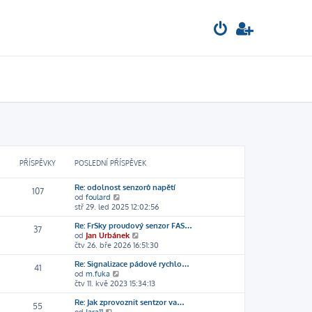
PŘÍSPĚVKY
POSLEDNÍ PŘÍSPĚVEK
Re: odolnost senzorů napětí
107
Z
od
foulard
o
stř 29. led 2025 12:02:56
b
Re: FrSky proudový senzor FAS…
r
37
Z
od
Jan Urbánek
a
o
čtv 26. bře 2026 16:51:30
z
b
i
Re: Signalizace pádové rychlo…
r
t
41
Z
od
m.fuka
a
p
o
čtv 11. kvě 2023 15:34:13
z
o
b
i
s
Re: Jak zprovoznit sentzor va…
r
t
l
55
Z