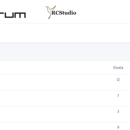
TÉMATA
12
7
3
9