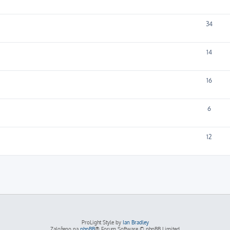
34
14
16
6
12
ProLight Style by
Ian Bradley
Založeno na
phpBB
® Forum Software © phpBB Limited